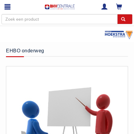
Menu
Home
EHBO onderweg
Webshop
Trainingen
E-Learning
Diensten
Keuringen
RI&E
Bedrijfsnoodplannen
Plattegronden
VCA Trajecten