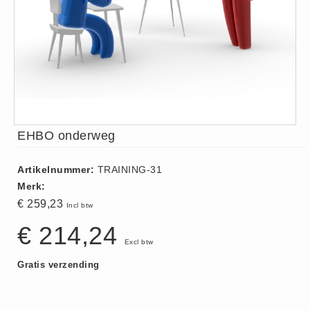
ISO 9001 Begeleiding
Evenementenveiligheid
Inspectiecentrale
Ons Team
Nieuws
Contact
EHBO onderweg
Betalingsmogelijkheden
Klachten
Artikelnummer:
TRAINING-31
Privacy
Merk:
Verzending
€ 259,23
Incl btw
Retourneren
€ 214,24
Algemene Voorwaarden
Excl btw
Vacatures
Gratis verzending
Winkel