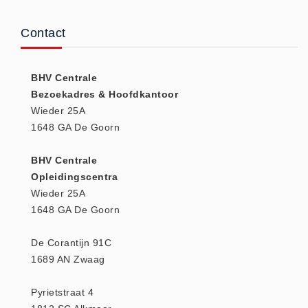
Huidverzorging (5)
Contact
Koud - Warm kompressen (3)
Overige (1)
BHV Centrale
Spieren en gewrichten (0)
Bezoekadres & Hoofdkantoor
Teken - Beten sets (5)
Wieder 25A
Vitamines en mineralen (0)
1648 GA De Goorn
Eerste Hulp Paneel
BHV Centrale
Eerste Hulp Paneel (0)
Opleidingscentra
Evacuatie
Wieder 25A
Evacuatie (19)
1648 GA De Goorn
Noodkoffer (0)
De Corantijn 91C
Noodverlichting (1)
1689 AN Zwaag
Stoelen (5)
Zaklampen (9)
Pyrietstraat 4
Keurmeester NEN-3140