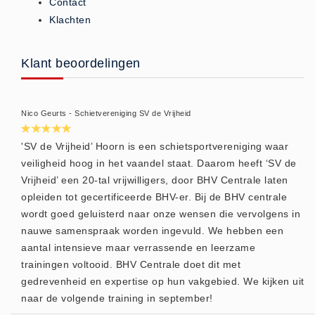
Contact
Brandmelders - Algemeen (1)
Klachten
Brandvertragend
Brandvertragend (9)
Klant beoordelingen
Brandwondmaterialen
Brandwondmaterialen -
Nico Geurts - Schietvereniging SV de Vrijheid
Algemeen (9)
CO2 meters
'SV de Vrijheid’ Hoorn is een schietsportvereniging waar
veiligheid hoog in het vaandel staat. Daarom heeft ‘SV de
CO2 meters (0)
Vrijheid’ een 20-tal vrijwilligers, door BHV Centrale laten
Corona maatregelen
opleiden tot gecertificeerde BHV-er. Bij de BHV centrale
COVID-19 artikelen (0)
wordt goed geluisterd naar onze wensen die vervolgens in
COVID-19 artikelen
nauwe samenspraak worden ingevuld. We hebben een
aantal intensieve maar verrassende en leerzame
COVID-19 artikelen (0)
trainingen voltooid. BHV Centrale doet dit met
Drogisterij
gedrevenheid en expertise op hun vakgebied. We kijken uit
Desinfectants (6)
naar de volgende training in september!
Geneesmiddelen (0)