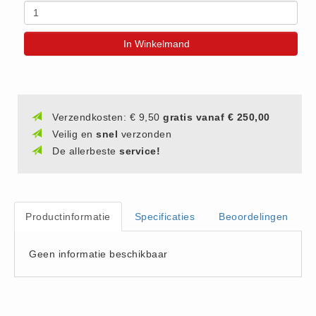
(20)
AED apparaten (11)
In Winkelmand
ACTIE
Actie (5)
AED
Verzendkosten: € 9,50
gratis vanaf € 250,00
AED apparaten (11)
Veilig en
snel
verzonden
AED batterijen (12)
De allerbeste
service!
AED binnen - buiten kasten (11)
AED elektroden (18)
AED tassen (14)
Productinformatie
Specificaties
Beoordelingen
Beademings materialen (6)
AED trainers (14)
Geen informatie beschikbaar
BHV Kasten
BHV kasten (5)
BHV Kleding