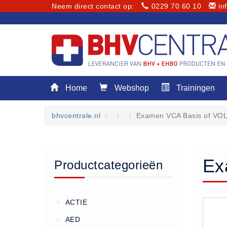
Neem direct contact op:
0229 70 60 10
in
Menu
Home
Webshop
Trainingen
Home
Webshop
bhvcentrale.nl
Examen VCA Basis of VO
Trainingen
E-Learning
Diensten
Ex
Productcategorieën
Keuringen
RI&E
Bedrijfsnoodplannen
ACTIE
>
Plattegronden
AED
>