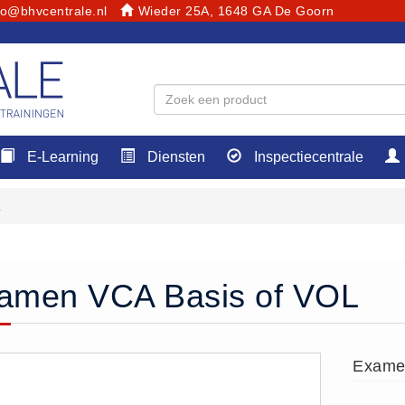
fo@bhvcentrale.nl
Wieder 25A, 1648 GA De Goorn
E-Learning
Diensten
Inspectiecentrale
L
amen VCA Basis of VOL
Exame