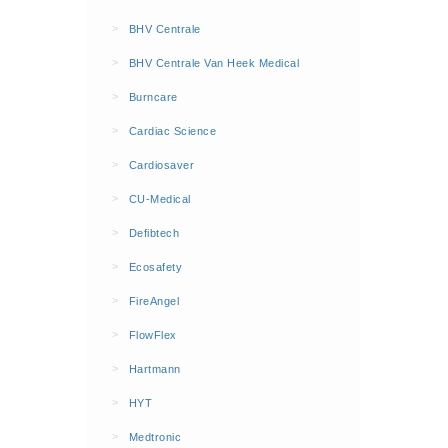
BHV Kleding
>
BHV Centrale
Hesjes (9)
>
BHV Centrale Van Heek Medical
BHV middelen
>
Burncare
BHV kasten (0)
>
Cardiac Science
Evacuatie - Zaklampen (0)
Kleding - Hesjes (0)
>
Cardiosaver
Brandblusmiddelen
>
CU-Medical
Blusdekens (1)
>
Defibtech
Brandblussers (0)
>
Ecosafety
Blusserkasten (3)
>
FireAngel
CO2 blussers (2)
>
FlowFlex
Poederblussers (5)
>
Hartmann
Schuimblussers (6)
>
Brandmelders
HYT
CO melders (2)
>
Medtronic