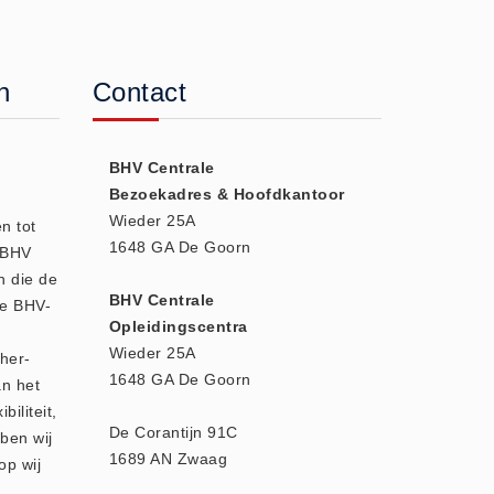
n
Contact
BHV Centrale
Bezoekadres & Hoofdkantoor
Wieder 25A
n tot
1648 GA De Goorn
e BHV
n die de
BHV Centrale
we BHV-
Opleidingscentra
Wieder 25A
 her-
1648 GA De Goorn
an het
biliteit,
De Corantijn 91C
ben wij
1689 AN Zwaag
op wij