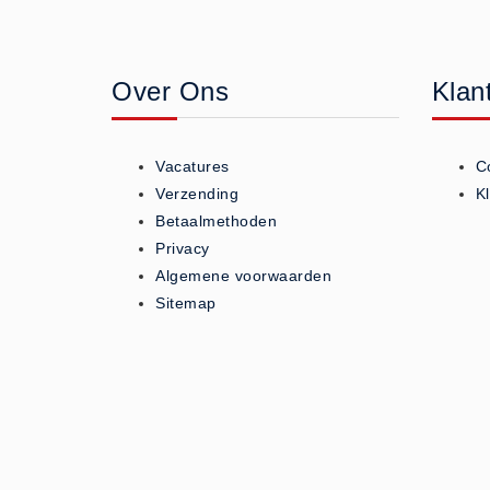
Geneesmiddelen (0)
Huidverzorging (5)
Over Ons
Klan
Koud - Warm kompressen (3)
Overige (1)
Spieren en gewrichten (0)
Vacatures
C
Teken - Beten sets (5)
Verzending
K
Vitamines en mineralen (0)
Betaalmethoden
Privacy
Eerste Hulp Paneel
Algemene voorwaarden
Eerste Hulp Paneel (0)
Sitemap
Evacuatie
Evacuatie (19)
Noodkoffer (0)
Noodverlichting (1)
Stoelen (5)
Zaklampen (9)