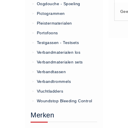
Oogdouche - Spoeling
>
Gee
(20)
Pictogrammen
>
AED apparaten (11)
Pleistermaterialen
>
ACTIE
Portofoons
>
Actie (5)
Testgassen - Testsets
>
AED
Verbandmaterialen los
>
AED apparaten (11)
Verbandmaterialen sets
>
AED batterijen (12)
Verbandtassen
AED binnen - buiten kasten (11)
>
AED elektroden (18)
Verbandtrommels
>
AED tassen (14)
Vluchtladders
>
Beademings materialen (6)
Woundstop Bleeding Control
>
AED trainers (14)
Merken
BHV Kasten
BHV kasten (5)