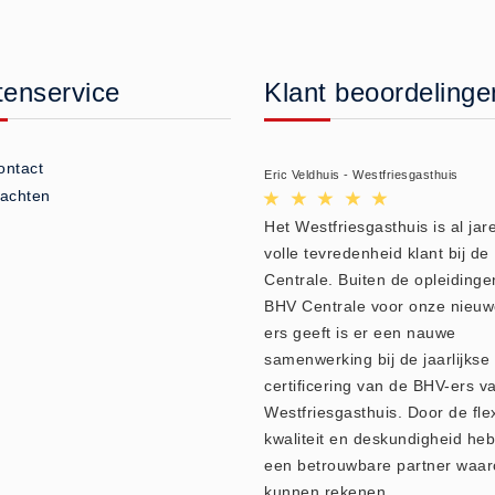
tenservice
Klant beoordelinge
ontact
Eric Veldhuis - Westfriesgasthuis
lachten
Het Westfriesgasthuis is al jare
volle tevredenheid klant bij d
Centrale. Buiten de opleidinge
BHV Centrale voor onze nieu
ers geeft is er een nauwe
samenwerking bij de jaarlijkse
certificering van de BHV-ers v
Westfriesgasthuis. Door de flexi
kwaliteit en deskundigheid heb
een betrouwbare partner waar
kunnen rekenen.