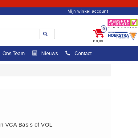
Mijn winkel account
0
€ 0,00
Ons Team
Nieuws
Contact
n VCA Basis of VOL