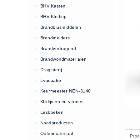
VCA Trajecten
BHV Kasten
>
ISO 9001 Begeleiding
BHV Kleding
>
Evenementenveiligheid
Brandblusmiddelen
>
Inspectiecentrale
Brandmelders
>
Ons Team
Brandvertragend
Nieuws
>
Contact
Brandwondmaterialen
>
Betalingsmogelijkheden
Drogisterij
>
Klachten
Evacuatie
>
Privacy
Keurmeester NEN-3140
>
Verzending
Kliklijsten en vitrines
>
Retourneren
Lesboeken
>
Algemene Voorwaarden
Noodproducten
>
Vacatures
Oefenmateriaal
>
Prod
Winkel