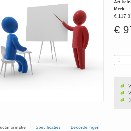
Artikel
Merk:
€ 117,
€ 9
V
V
D
uctinformatie
Specificaties
Beoordelingen