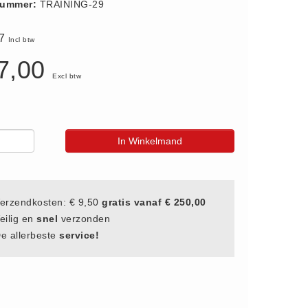
nummer:
TRAINING-29
37
Incl btw
7,00
Excl btw
In Winkelmand
erzendkosten: € 9,50
gratis vanaf € 250,00
eilig en
snel
verzonden
e allerbeste
service!