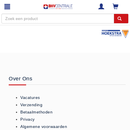
Menu
Home
Webshop
Trainingen
E-Learning
Over Ons
Diensten
Keuringen
Vacatures
RI&E
Verzending
Bedrijfsnoodplannen
Betaalmethoden
Plattegronden
Privacy
VCA Trajecten
Algemene voorwaarden