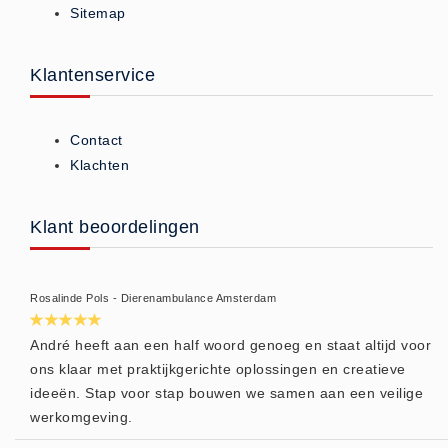
Sitemap
ISO 9001 Begeleiding
Evenementenveiligheid
Inspectiecentrale
Klantenservice
Ons Team
Nieuws
Contact
Contact
Klachten
Betalingsmogelijkheden
Klachten
Klant beoordelingen
Privacy
Verzending
Rosalinde Pols - Dierenambulance Amsterdam
Retourneren
Algemene Voorwaarden
André heeft aan een half woord genoeg en staat altijd voor
ons klaar met praktijkgerichte oplossingen en creatieve
Vacatures
ideeën. Stap voor stap bouwen we samen aan een veilige
Winkel
werkomgeving.