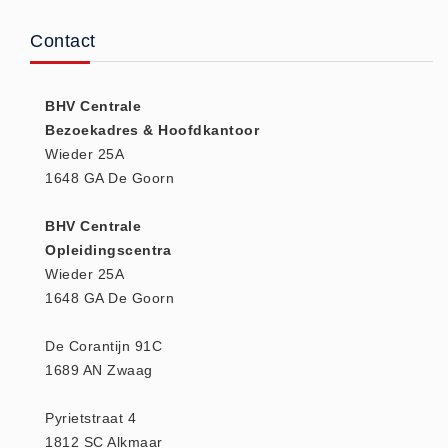
(20)
Contact
AED apparaten (11)
ACTIE
BHV Centrale
Actie (5)
Bezoekadres & Hoofdkantoor
AED
Wieder 25A
AED apparaten (11)
1648 GA De Goorn
AED batterijen (12)
BHV Centrale
AED binnen - buiten kasten (11)
Opleidingscentra
AED elektroden (18)
Wieder 25A
AED tassen (14)
1648 GA De Goorn
Beademings materialen (6)
De Corantijn 91C
AED trainers (14)
1689 AN Zwaag
BHV Kasten
BHV kasten (5)
Pyrietstraat 4
BHV Kleding
1812 SC Alkmaar