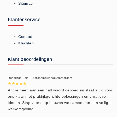
Sitemap
ISO 9001 Begeleiding
Evenementenveiligheid
Inspectiecentrale
Klantenservice
Ons Team
Nieuws
Contact
Contact
Klachten
Betalingsmogelijkheden
Klachten
Klant beoordelingen
Privacy
Verzending
Rosalinde Pols - Dierenambulance Amsterdam
Retourneren
Algemene Voorwaarden
André heeft aan een half woord genoeg en staat altijd voor
ons klaar met praktijkgerichte oplossingen en creatieve
Vacatures
ideeën. Stap voor stap bouwen we samen aan een veilige
Winkel
werkomgeving.