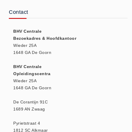
(20)
Contact
AED apparaten (11)
ACTIE
BHV Centrale
Actie (5)
Bezoekadres & Hoofdkantoor
AED
Wieder 25A
AED apparaten (11)
1648 GA De Goorn
AED batterijen (12)
BHV Centrale
AED binnen - buiten kasten (11)
Opleidingscentra
AED elektroden (18)
Wieder 25A
AED tassen (14)
1648 GA De Goorn
Beademings materialen (6)
De Corantijn 91C
AED trainers (14)
1689 AN Zwaag
BHV Kasten
BHV kasten (5)
Pyrietstraat 4
BHV Kleding
1812 SC Alkmaar