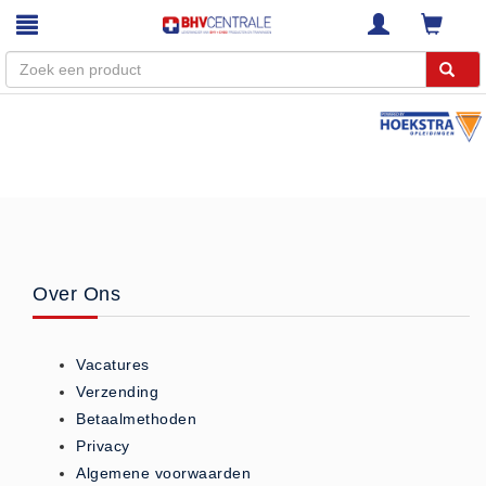
Menu
Home
Webshop
Trainingen
E-Learning
Over Ons
Diensten
Keuringen
Vacatures
RI&E
Verzending
Bedrijfsnoodplannen
Betaalmethoden
Plattegronden
Privacy
VCA Trajecten
Algemene voorwaarden