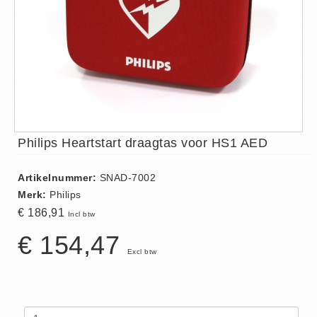
ISO 9001 Begeleiding
Evenementenveiligheid
Inspectiecentrale
Ons Team
Nieuws
Contact
Betalingsmogelijkheden
Philips Heartstart draagtas voor HS1 AED
Klachten
Artikelnummer:
SNAD-7002
Privacy
Merk:
Philips
Verzending
€ 186,91
Incl btw
Retourneren
€ 154,47
Algemene Voorwaarden
Excl btw
Vacatures
Winkel