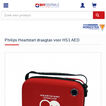
Menu
Home
Philips Heartstart draagtas voor HS1 AED
Webshop
Trainingen
E-Learning
Diensten
Keuringen
RI&E
Bedrijfsnoodplannen
Plattegronden
VCA Trajecten