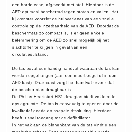
een harde case, afgewerkt met stof. Hierdoor is de
Hesjes (9)
AED optimaal beschermd tegen stoten en vallen. Het
BHV middelen
kijkvenster voorziet de hulpverlener van een snelle
BHV kasten (0)
controle op de inzetbaarheid van de AED. Doordat de
Evacuatie - Zaklampen (0)
beschermtas zo compact is, is er geen enkele
belemmering om de AED zo snel mogelijk bij het
Kleding - Hesjes (0)
slachtoffer te krijgen in geval van een
Brandblusmiddelen
circulatiestilstand.
Blusdekens (1)
Brandblussers (0)
De tas bevat een handig handvat waaraan de tas kan
worden opgehangen (aan een muurbeugel of in een
Blusserkasten (3)
AED kast). Daarnaast zorgt het handvat ervoor dat
CO2 blussers (2)
de beschermtas draagbaar is.
Poederblussers (5)
De Philips Heartstart HS1 draagtas biedt voldoende
Schuimblussers (6)
opslagruimte. De tas is eenvoudig te openen door de
kwalitatief goede en soepele ritssluiting. Hierdoor
Brandmelders
heeft u snel toegang tot de defibrillator.
CO melders (2)
In het vak aan de binnenkant van de tas vindt u een
Rookmelders (8)
medische schaar. Deze schaar wordt altijd gratis