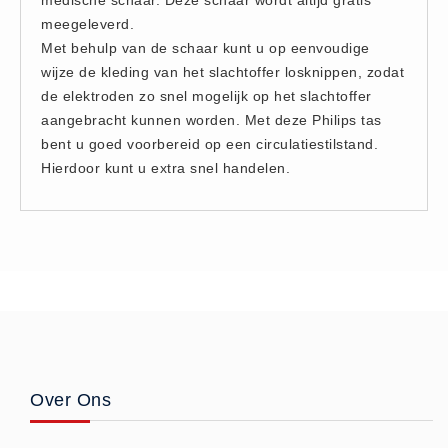
Brandmelders - Algemeen (1)
meegeleverd.
Met behulp van de schaar kunt u op eenvoudige
Brandvertragend
wijze de kleding van het slachtoffer losknippen, zodat
Brandvertragend (9)
de elektroden zo snel mogelijk op het slachtoffer
Brandwondmaterialen
aangebracht kunnen worden. Met deze Philips tas
Brandwondmaterialen -
bent u goed voorbereid op een circulatiestilstand.
Hierdoor kunt u extra snel handelen.
Algemeen (9)
CO2 meters
CO2 meters (0)
Corona maatregelen
COVID-19 artikelen (0)
COVID-19 artikelen
COVID-19 artikelen (0)
Drogisterij
Over Ons
Desinfectants (6)
Geneesmiddelen (0)