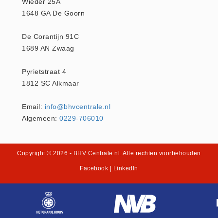
Wieder 25A
1648 GA De Goorn
Oogdouche - Spoeling -
Algemeen (5)
De Corantijn 91C
Pictogrammen
1689 AN Zwaag
Bordjes (14)
Pyrietstraat 4
Stickers (17)
1812 SC Alkmaar
Pleistermaterialen
Dispensers (5)
Email:
info@bhvcentrale.nl
HACCP blauw (4)
Algemeen:
0229-706010
Navulling dispensers (26)
Textiel - Waterafstotend (11)
Copyright © 2026
- BHV Centrale.nl
. Alle rechten voorbehouden
Portofoons
Facebook
|
LinkedIn
Portofoons - Algemeen (3)
Reanimatiepoppen -
Oefenmateriaal