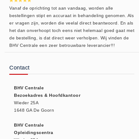
Vanaf de oprichting tot aan vandaag, worden alle
Keurmeester NEN-3140 (1)
bestellingen stipt en accuraat in behandeling genomen. Als
Kliklijsten en vitrines
er vragen zijn, worden die veelal direct beantwoord. En als
Kliklijsten en vitrines (2)
het dan onverhoopt toch eens niet helemaal goed gaat met
Lesboeken
de bestelling, is dat direct weer verholpen. Wij vinden de
BHV Centrale een zeer betrouwbare leverancier!!!
Lesboeken - Algemeen (10)
Medicatie en Drogisterij
Desinfectants (0)
Contact
Medicatie (0)
Noodproducten
BHV Centrale
Noodproducten (5)
Bezoekadres & Hoofdkantoor
Oefenmateriaal
Wieder 25A
1648 GA De Goorn
Brand (9)
Trainingselektroden (7)
BHV Centrale
Verslikken en verstikken (1)
Opleidingscentra
Oogdouche - Spoeling