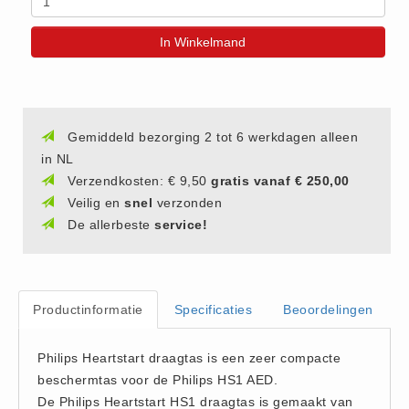
(20)
In Winkelmand
AED apparaten (11)
ACTIE
Actie (5)
AED
Gemiddeld bezorging 2 tot 6 werkdagen alleen
AED apparaten (11)
in NL
Verzendkosten: € 9,50
gratis vanaf € 250,00
AED batterijen (12)
Veilig en
snel
verzonden
AED binnen - buiten kasten (11)
De allerbeste
service!
AED elektroden (18)
AED tassen (14)
Beademings materialen (6)
Productinformatie
Specificaties
Beoordelingen
AED trainers (14)
BHV Kasten
Philips Heartstart draagtas is een zeer compacte
BHV kasten (5)
beschermtas voor de Philips HS1 AED.
BHV Kleding
De Philips Heartstart HS1 draagtas is gemaakt van