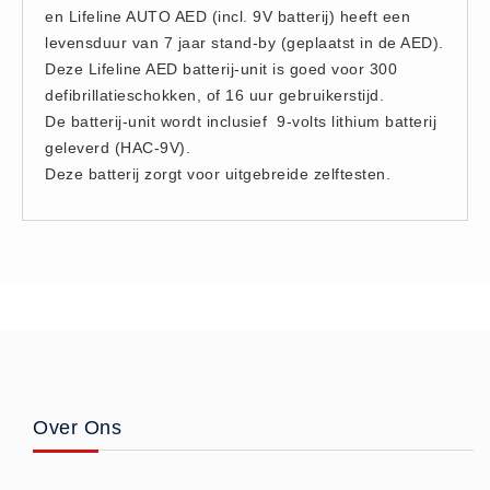
en Lifeline AUTO AED (incl. 9V batterij) heeft een
Hesjes (9)
levensduur van 7 jaar stand-by (geplaatst in de AED).
BHV middelen
Deze Lifeline AED batterij-unit is goed voor 300
BHV kasten (0)
defibrillatieschokken, of 16 uur gebruikerstijd.
Evacuatie - Zaklampen (0)
De batterij-unit wordt inclusief 9-volts lithium batterij
geleverd (HAC-9V).
Kleding - Hesjes (0)
Deze batterij zorgt voor uitgebreide zelftesten.
Brandblusmiddelen
Blusdekens (1)
Brandblussers (0)
Blusserkasten (3)
CO2 blussers (2)
Poederblussers (5)
Schuimblussers (6)
Brandmelders
Over Ons
CO melders (2)
Rookmelders (8)