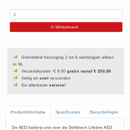
(20)
AED apparaten (11)
ACTIE
In Winkelmand
Actie (5)
AED
AED apparaten (11)
Gemiddeld bezorging 2 tot 6 werkdagen alleen
AED batterijen (12)
in NL
AED binnen - buiten kasten (11)
Verzendkosten: € 9,50
gratis vanaf € 250,00
AED elektroden (18)
Veilig en
snel
verzonden
AED tassen (14)
De allerbeste
service!
Beademings materialen (6)
AED trainers (14)
BHV Kasten
Productinformatie
Specificaties
Beoordelingen
BHV kasten (5)
BHV Kleding
De AED batterij-unit voor de Defibtech Lifeline AED