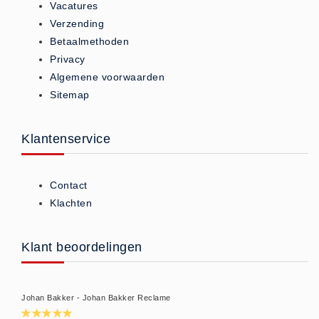
Vacatures
Brandmelders - Algemeen (1)
Verzending
Brandvertragend
Betaalmethoden
Brandvertragend (9)
Privacy
Algemene voorwaarden
Brandwondmaterialen
Sitemap
Brandwondmaterialen -
Algemeen (9)
Klantenservice
CO2 meters
CO2 meters (0)
Contact
Corona maatregelen
Klachten
COVID-19 artikelen (0)
COVID-19 artikelen
Klant beoordelingen
COVID-19 artikelen (0)
Drogisterij
Desinfectants (6)
Johan Bakker - Johan Bakker Reclame
Geneesmiddelen (0)