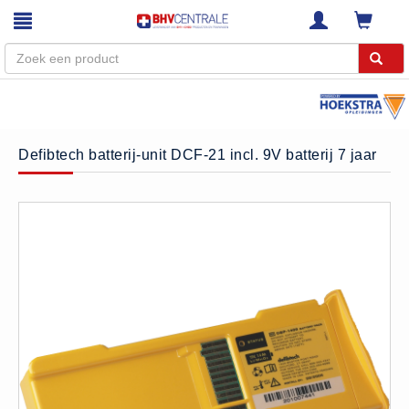
Menu
Home
Defibtech batterij-unit DCF-21 incl. 9V batterij 7 jaar
Webshop
Trainingen
E-Learning
Diensten
Keuringen
RI&E
Bedrijfsnoodplannen
Plattegronden
VCA Trajecten