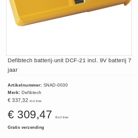
ISO 9001 Begeleiding
Evenementenveiligheid
Inspectiecentrale
Ons Team
Nieuws
Contact
Defibtech batterij-unit DCF-21 incl. 9V batterij 7
Betalingsmogelijkheden
Klachten
jaar
Privacy
Artikelnummer:
SNAD-0030
Verzending
Merk:
Defibtech
Retourneren
€ 337,32
Incl btw
Algemene Voorwaarden
€ 309,47
Vacatures
Excl btw
Gratis verzending
Winkel