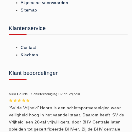
Algemene voorwaarden
Huidverzorging (5)
Sitemap
Koud - Warm kompressen (3)
Overige (1)
Klantenservice
Spieren en gewrichten (0)
Teken - Beten sets (5)
Contact
Vitamines en mineralen (0)
Klachten
Eerste Hulp Paneel
Eerste Hulp Paneel (0)
Klant beoordelingen
Evacuatie
Evacuatie (19)
Nico Geurts - Schietvereniging SV de Vrijheid
Noodkoffer (0)
Noodverlichting (1)
'SV de Vrijheid’ Hoorn is een schietsportvereniging waar
Stoelen (5)
veiligheid hoog in het vaandel staat. Daarom heeft ‘SV de
Vrijheid’ een 20-tal vrijwilligers, door BHV Centrale laten
Zaklampen (9)
opleiden tot gecertificeerde BHV-er. Bij de BHV centrale
Keurmeester NEN-3140