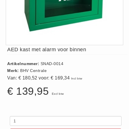
ISO 9001 Begeleiding
Evenementenveiligheid
Inspectiecentrale
Ons Team
Nieuws
Contact
AED kast met alarm voor binnen
Betalingsmogelijkheden
Artikelnummer:
SNAD-0014
Klachten
Merk:
BHV Centrale
Privacy
Van: € 180,52 voor:
€ 169,34
Incl btw
Verzending
€ 139,95
Retourneren
Excl btw
Algemene Voorwaarden
Vacatures
Winkel