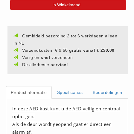
In Winkelmand
(20)
AED apparaten (11)
ACTIE
Actie (5)
Gemiddeld bezorging 2 tot 6 werkdagen alleen
AED
in NL
Verzendkosten: € 9,50
gratis vanaf € 250,00
AED apparaten (11)
Veilig en
snel
verzonden
AED batterijen (12)
De allerbeste
service!
AED binnen - buiten kasten (11)
AED elektroden (18)
AED tassen (14)
Productinformatie
Specificaties
Beoordelingen
Beademings materialen (6)
AED trainers (14)
In deze AED kast kunt u de AED veilig en centraal
BHV Kasten
opbergen.
BHV kasten (5)
Als de deur wordt geopend gaat er direct een
BHV Kleding
alarm af.