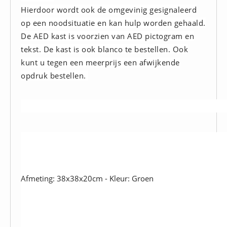
Hierdoor wordt ook de omgevinig gesignaleerd
Hesjes (9)
op een noodsituatie en kan hulp worden gehaald.
BHV middelen
De AED kast is voorzien van AED pictogram en
BHV kasten (0)
tekst. De kast is ook blanco te bestellen. Ook
Evacuatie - Zaklampen (0)
kunt u tegen een meerprijs een afwijkende
Kleding - Hesjes (0)
opdruk bestellen.
Brandblusmiddelen
Blusdekens (1)
Brandblussers (0)
Blusserkasten (3)
CO2 blussers (2)
Poederblussers (5)
Afmeting: 38x38x20cm - Kleur: Groen
Schuimblussers (6)
Brandmelders
CO melders (2)
Rookmelders (8)