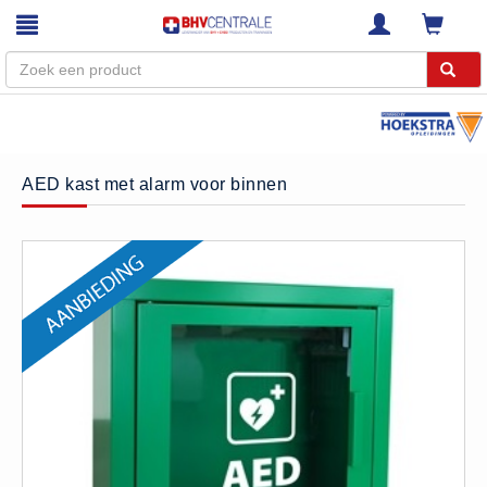
Menu
Home
AED kast met alarm voor binnen
Webshop
Trainingen
E-Learning
Diensten
Keuringen
RI&E
Bedrijfsnoodplannen
Plattegronden
VCA Trajecten