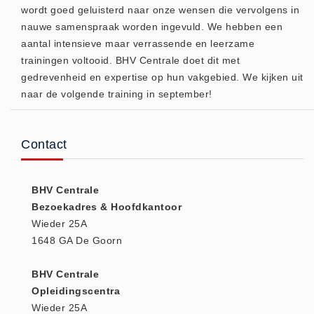
wordt goed geluisterd naar onze wensen die vervolgens in
Keurmeester NEN-3140 (1)
nauwe samenspraak worden ingevuld. We hebben een
Kliklijsten en vitrines
aantal intensieve maar verrassende en leerzame
trainingen voltooid. BHV Centrale doet dit met
Kliklijsten en vitrines (2)
gedrevenheid en expertise op hun vakgebied. We kijken uit
Lesboeken
naar de volgende training in september!
Lesboeken - Algemeen (10)
Medicatie en Drogisterij
Contact
Desinfectants (0)
Medicatie (0)
Noodproducten
BHV Centrale
Bezoekadres & Hoofdkantoor
Noodproducten (5)
Wieder 25A
Oefenmateriaal
1648 GA De Goorn
Brand (9)
Trainingselektroden (7)
BHV Centrale
Opleidingscentra
Verslikken en verstikken (1)
Wieder 25A
Oogdouche - Spoeling