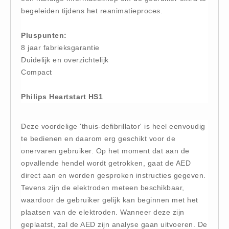
begeleiden tijdens het reanimatieproces.
Hesjes (9)
BHV middelen
Pluspunten:
BHV kasten (0)
8 jaar fabrieksgarantie
Evacuatie - Zaklampen (0)
Duidelijk en overzichtelijk
Compact
Kleding - Hesjes (0)
Brandblusmiddelen
Philips Heartstart HS1
Blusdekens (1)
Brandblussers (0)
Deze voordelige 'thuis-defibrillator' is heel eenvoudig
Blusserkasten (3)
te bedienen en daarom erg geschikt voor de
CO2 blussers (2)
onervaren gebruiker. Op het moment dat aan de
opvallende hendel wordt getrokken, gaat de AED
Poederblussers (5)
direct aan en worden gesproken instructies gegeven.
Schuimblussers (6)
Tevens zijn de elektroden meteen beschikbaar,
Brandmelders
waardoor de gebruiker gelijk kan beginnen met het
CO melders (2)
plaatsen van de elektroden. Wanneer deze zijn
geplaatst, zal de AED zijn analyse gaan uitvoeren. De
Rookmelders (8)