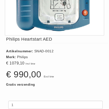
ISO 9001 Begeleiding
Evenementenveiligheid
Inspectiecentrale
Ons Team
Nieuws
Philips Heartstart AED
Contact
Betalingsmogelijkheden
Artikelnummer:
SNAD-0012
Klachten
Merk:
Philips
Privacy
€ 1079,10
Incl btw
Verzending
€ 990,00
Retourneren
Excl btw
Algemene Voorwaarden
Gratis verzending
Vacatures
Winkel