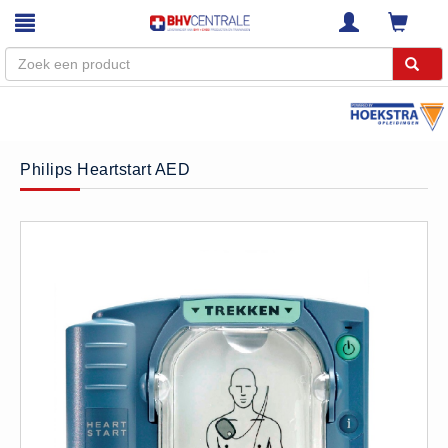
Menu
Home
Philips Heartstart AED
Webshop
Trainingen
E-Learning
Diensten
Keuringen
RI&E
Bedrijfsnoodplannen
Plattegronden
VCA Trajecten