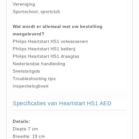
Vereniging
Keurmeester NEN-3140 (1)
Sportschool, sportclub
Kliklijsten en vitrines
Wat wordt er allemaal met uw bestelling
Kliklijsten en vitrines (2)
meegeleverd?
Lesboeken
Philips Heartstart HS1 volwassenen
Lesboeken - Algemeen (10)
Philips Heartstart HS1 batterij
Medicatie en Drogisterij
Philips Heartstart HS1 draagtas
Nederlandse handleiding
Desinfectants (0)
Snelstartgids
Medicatie (0)
Troubleshooting tips
Noodproducten
Inspectielogboek
Noodproducten (5)
Oefenmateriaal
Specificaties van Heartstart HS1 AED
Brand (9)
Trainingselektroden (7)
Details:
Diepte 7 cm
Verslikken en verstikken (1)
Breedte: 19 cm
Oogdouche - Spoeling