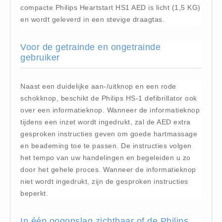
compacte Philips Heartstart HS1 AED is licht (1,5 KG)
Brandmelders - Algemeen (1)
en wordt geleverd in een stevige draagtas.
Brandvertragend
Brandvertragend (9)
Voor de getrainde en ongetrainde
Brandwondmaterialen
gebruiker
Brandwondmaterialen -
Algemeen (9)
Naast een duidelijke aan-/uitknop en een rode
schokknop, beschikt de Philips HS-1 defibrillator ook
CO2 meters
over een informatieknop. Wanneer de informatieknop
CO2 meters (0)
tijdens een inzet wordt ingedrukt, zal de AED extra
Corona maatregelen
gesproken instructies geven om goede hartmassage
COVID-19 artikelen (0)
en beademing toe te passen. De instructies volgen
het tempo van uw handelingen en begeleiden u zo
COVID-19 artikelen
door het gehele proces. Wanneer de informatieknop
COVID-19 artikelen (0)
niet wordt ingedrukt, zijn de gesproken instructies
Drogisterij
beperkt.
Desinfectants (6)
Geneesmiddelen (0)
In één oogopslag zichtbaar of de Philips