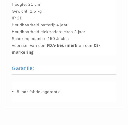
Hoogte: 21 cm
Oogdouche - Spoeling -
Gewicht: 1,5 kg
Algemeen (5)
IP 21
Houdbaarheid batterij: 4 jaar
Pictogrammen
Houdbaarheid elektroden: circa 2 jaar
Bordjes (14)
Schokimpedantie: 150 Joules
Stickers (17)
FDA-keurmerk
CE-
Voorzien van een
en een
Pleistermaterialen
markering
Dispensers (5)
Garantie:
HACCP blauw (4)
Navulling dispensers (26)
Textiel - Waterafstotend (11)
8 jaar fabrieksgarantie
Portofoons
Portofoons - Algemeen (3)
Reanimatiepoppen -
Oefenmateriaal