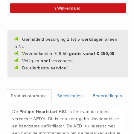
(20)
In Winkelmand
AED apparaten (11)
ACTIE
Actie (5)
Gemiddeld bezorging 2 tot 6 werkdagen alleen
AED
in NL
AED apparaten (11)
Verzendkosten: € 9,50
gratis vanaf € 250,00
AED batterijen (12)
Veilig en
snel
verzonden
De allerbeste
service!
AED binnen - buiten kasten (11)
AED elektroden (18)
AED tassen (14)
Beademings materialen (6)
Productinformatie
Specificaties
Beoordelingen
AED trainers (14)
De
Philips Heartstart HS1
is één van de meest
BHV Kasten
verkochte AED's. Dit is een zeer gebruiksvriendelijke
BHV kasten (5)
en handzame defibrillator. De AED is uitgerust met
BHV Kleding
een handige informatieknop om de gebruiker extra te