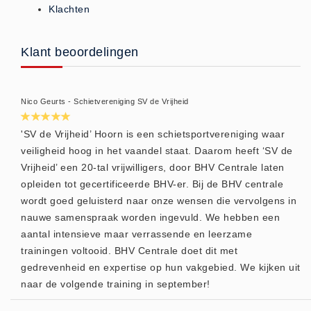
Verbandmaterialen los
Klachten
Fingerbobs (3)
Gaaskompres - Niet verklevend
Klant beoordelingen
(6)
Handschoenen (1)
Nico Geurts - Schietvereniging SV de Vrijheid
Hevige bloedingen (2)
Overige - Instrumenten (8)
'SV de Vrijheid’ Hoorn is een schietsportvereniging waar
Snelverband (4)
veiligheid hoog in het vaandel staat. Daarom heeft ‘SV de
Vrijheid’ een 20-tal vrijwilligers, door BHV Centrale laten
Windsels (5)
opleiden tot gecertificeerde BHV-er. Bij de BHV centrale
Verbandmaterialen - Algemeen
wordt goed geluisterd naar onze wensen die vervolgens in
(1)
nauwe samenspraak worden ingevuld. We hebben een
Verbandmaterialen sets
aantal intensieve maar verrassende en leerzame
trainingen voltooid. BHV Centrale doet dit met
Verbandmaterialen sets (8)
gedrevenheid en expertise op hun vakgebied. We kijken uit
Verbandtassen
naar de volgende training in september!
Verbandtassen - Algemeen (10)