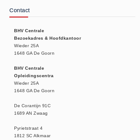
Verbandtrommels
Contact
Verbandtrommels (9)
Vluchtladders
Vluchtladders (5)
BHV Centrale
Bezoekadres & Hoofdkantoor
Woundstop Bleeding Control
Wieder 25A
(20)
1648 GA De Goorn
stop de bloeding (5)
Zorgproducten algemeen
BHV Centrale
Opleidingscentra
Medische apparatuur (0)
Wieder 25A
1648 GA De Goorn
De Corantijn 91C
1689 AN Zwaag
Pyrietstraat 4
1812 SC Alkmaar