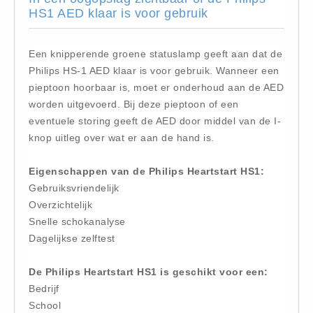
HS1 AED klaar is voor gebruik
Huidverzorging (5)
Koud - Warm kompressen (3)
Een knipperende groene statuslamp geeft aan dat de
Overige (1)
Philips HS-1 AED klaar is voor gebruik. Wanneer een
Spieren en gewrichten (0)
pieptoon hoorbaar is, moet er onderhoud aan de AED
Teken - Beten sets (5)
worden uitgevoerd. Bij deze pieptoon of een
eventuele storing geeft de AED door middel van de I-
Vitamines en mineralen (0)
knop uitleg over wat er aan de hand is.
Eerste Hulp Paneel
Eerste Hulp Paneel (0)
Eigenschappen van de Philips Heartstart HS1:
Evacuatie
Gebruiksvriendelijk
Overzichtelijk
Evacuatie (19)
Snelle schokanalyse
Noodkoffer (0)
Dagelijkse zelftest
Noodverlichting (1)
Stoelen (5)
De Philips Heartstart HS1 is geschikt voor een:
Bedrijf
Zaklampen (9)
School
Keurmeester NEN-3140