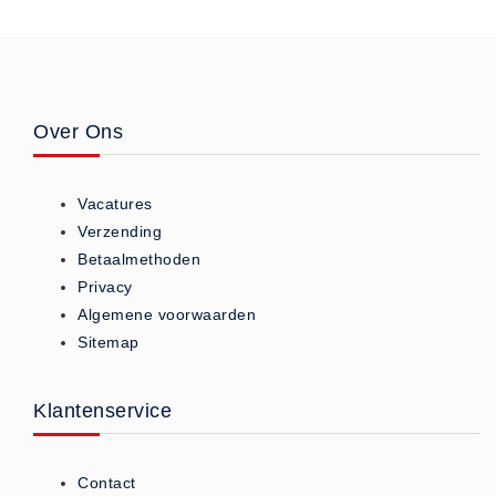
- (0)
Accessoires Ambu (0)
Accessoires Laerdal (0)
Reanimatiepoppen -
Over Ons
Oefenmateriaal - Algemeen (0)
Reanimatiepoppen Ambu (0)
Reanimatiepoppen Brayden
Vacatures
Verzending
Lights (0)
Betaalmethoden
Reanimatiepoppen Laerdal (0)
Privacy
Reanimatiepoppen Lifeform (0)
Algemene voorwaarden
Testgassen - Testsets
Sitemap
Testgassen - Testsets -
Algemeen (5)
Klantenservice
VDB
Computers (0)
Contact