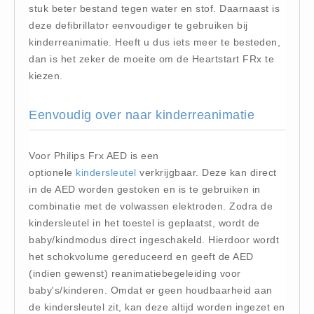
stuk beter bestand tegen water en stof. Daarnaast is
Brandmelders - Algemeen (1)
deze defibrillator eenvoudiger te gebruiken bij
Brandvertragend
kinderreanimatie. Heeft u dus iets meer te besteden,
Brandvertragend (9)
dan is het zeker de moeite om de Heartstart FRx te
kiezen.
Brandwondmaterialen
Brandwondmaterialen -
Eenvoudig over naar kinderreanimatie
Algemeen (9)
CO2 meters
Voor Philips Frx AED is een
CO2 meters (0)
optionele
kindersleutel
verkrijgbaar. Deze kan direct
Corona maatregelen
in de AED worden gestoken en is te gebruiken in
COVID-19 artikelen (0)
combinatie met de volwassen elektroden. Zodra de
kindersleutel in het toestel is geplaatst, wordt de
COVID-19 artikelen
baby/kindmodus direct ingeschakeld. Hierdoor wordt
COVID-19 artikelen (0)
het schokvolume gereduceerd en geeft de AED
Drogisterij
(indien gewenst) reanimatiebegeleiding voor
Desinfectants (6)
baby's/kinderen. Omdat er geen houdbaarheid aan
de kindersleutel zit, kan deze altijd worden ingezet en
Geneesmiddelen (0)