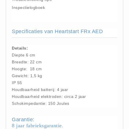
Inspectielogboek
Keurmeester NEN-3140 (1)
Kliklijsten en vitrines
Kliklijsten en vitrines (2)
Specificaties van Heartstart FRx AED
Lesboeken
Lesboeken - Algemeen (10)
Details:
Medicatie en Drogisterij
Diepte 6 cm
Desinfectants (0)
Breedte: 22 cm
Medicatie (0)
Hoogte: 18 cm
Gewicht: 1,5 kg
Noodproducten
I
P 55
Noodproducten (5)
Houdbaarheid batterij: 4 jaar
Oefenmateriaal
Houdbaarheid elektroden: circa 2 jaar
Brand (9)
Schokimpedantie: 150 Joules
Trainingselektroden (7)
Garantie:
Verslikken en verstikken (1)
8 jaar fabrieksgarantie.
Oogdouche - Spoeling