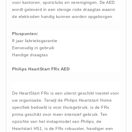
voor kantoren, sportclubs en verenigingen. De AED
Hesjes (9)
wordt geleverd in een stevige rode draagtas waarin
BHV middelen
de elektroden handig kunnen worden opgeborgen.
BHV kasten (0)
Evacuatie - Zaklampen (0)
Pluspunten:
8 jaar fabrieksgarantie
Kleding - Hesjes (0)
Eenvoudig in gebruik
Brandblusmiddelen
Handige draagtas
Blusdekens (1)
Brandblussers (0)
Philips HeartStart FRx AED
Blusserkasten (3)
CO2 blussers (2)
De HeartStart FRx is een uiterst geschikt toestel voor
Poederblussers (5)
uw organisatie. Terwijl de Philips Heartstart Home
Schuimblussers (6)
specifiek bedoeld is voor thuisgebruik, is de FRx
Brandmelders
prima geschikt voor meer intensief gebruik. Ten
CO melders (2)
opzichte van het instapmodel van Philips, de
Heartstart HS1, is de FRx robuuster, handiger een
Rookmelders (8)