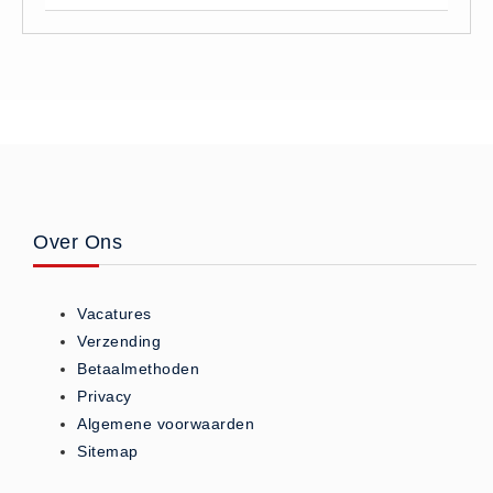
Oogdouche - Spoeling -
Algemeen (5)
Pictogrammen
Bordjes (14)
Stickers (17)
Pleistermaterialen
Dispensers (5)
Over Ons
HACCP blauw (4)
Navulling dispensers (26)
Vacatures
Textiel - Waterafstotend (11)
Verzending
Portofoons
Betaalmethoden
Portofoons - Algemeen (3)
Privacy
Algemene voorwaarden
Reanimatiepoppen -
Sitemap
Oefenmateriaal