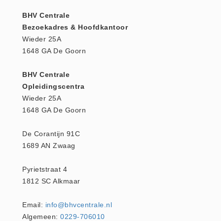
Verbandmaterialen los
BHV Centrale
Fingerbobs (3)
Bezoekadres & Hoofdkantoor
Gaaskompres - Niet verklevend
Wieder 25A
(6)
1648 GA De Goorn
Handschoenen (1)
BHV Centrale
Hevige bloedingen (2)
Opleidingscentra
Overige - Instrumenten (8)
Wieder 25A
Snelverband (4)
1648 GA De Goorn
Windsels (5)
De Corantijn 91C
Verbandmaterialen - Algemeen
1689 AN Zwaag
(1)
Verbandmaterialen sets
Pyrietstraat 4
Verbandmaterialen sets (8)
1812 SC Alkmaar
Verbandtassen
Email:
info@bhvcentrale.nl
Verbandtassen - Algemeen (10)
Algemeen:
0229-706010