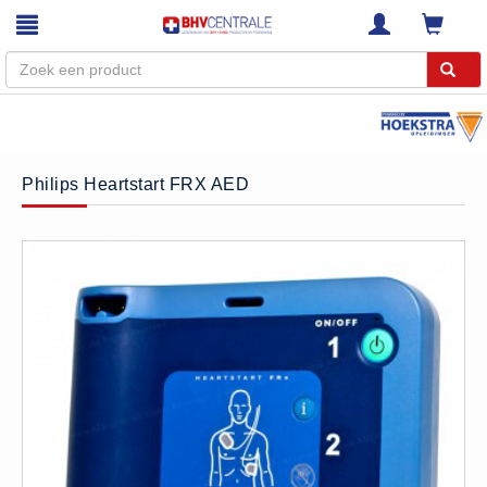
Menu
Home
Philips Heartstart FRX AED
Webshop
Trainingen
E-Learning
Diensten
Keuringen
RI&E
Bedrijfsnoodplannen
Plattegronden
VCA Trajecten