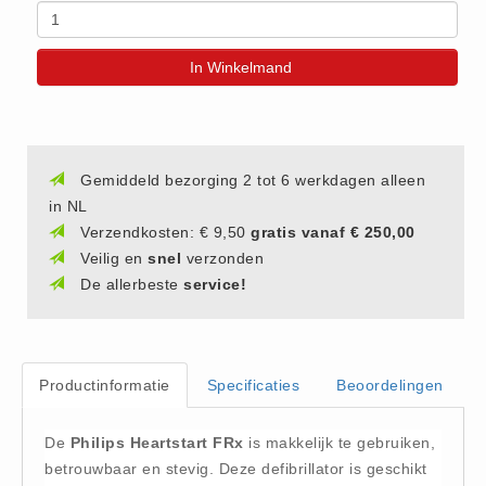
(20)
AED apparaten (11)
In Winkelmand
ACTIE
Actie (5)
AED
Gemiddeld bezorging 2 tot 6 werkdagen alleen
AED apparaten (11)
in NL
AED batterijen (12)
Verzendkosten: € 9,50
gratis vanaf € 250,00
AED binnen - buiten kasten (11)
Veilig en
snel
verzonden
AED elektroden (18)
De allerbeste
service!
AED tassen (14)
Beademings materialen (6)
AED trainers (14)
Productinformatie
Specificaties
Beoordelingen
BHV Kasten
De
Philips Heartstart FRx
is makkelijk te gebruiken,
BHV kasten (5)
betrouwbaar en stevig. Deze defibrillator is geschikt
BHV Kleding