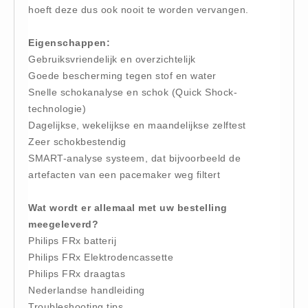
hoeft deze dus ook nooit te worden vervangen.
Huidverzorging (5)
Koud - Warm kompressen (3)
Eigenschappen:
Overige (1)
Gebruiksvriendelijk en overzichtelijk
Goede bescherming tegen stof en water
Spieren en gewrichten (0)
Snelle schokanalyse en schok (Quick Shock-
Teken - Beten sets (5)
technologie)
Vitamines en mineralen (0)
Dagelijkse, wekelijkse en maandelijkse zelftest
Eerste Hulp Paneel
Zeer schokbestendig
SMART-analyse systeem, dat bijvoorbeeld de
Eerste Hulp Paneel (0)
artefacten van een pacemaker weg filtert
Evacuatie
Evacuatie (19)
Wat wordt er allemaal met uw bestelling
Noodkoffer (0)
meegeleverd?
Philips FRx batterij
Noodverlichting (1)
Philips FRx Elektrodencassette
Stoelen (5)
Philips FRx draagtas
Zaklampen (9)
Nederlandse handleiding
Keurmeester NEN-3140
Troubleshooting tips