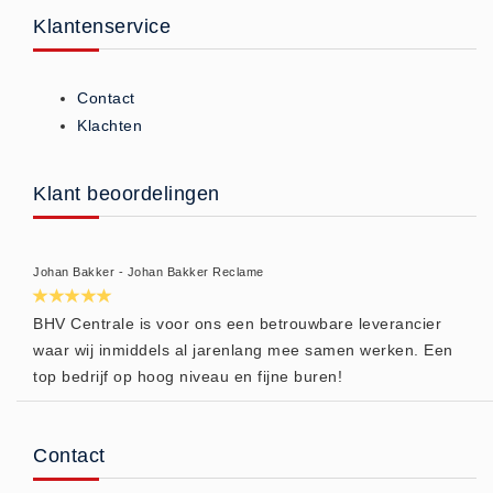
- (0)
Klantenservice
Accessoires Ambu (0)
Accessoires Laerdal (0)
Contact
Reanimatiepoppen -
Klachten
Oefenmateriaal - Algemeen (0)
Reanimatiepoppen Ambu (0)
Klant beoordelingen
Reanimatiepoppen Brayden
Lights (0)
Reanimatiepoppen Laerdal (0)
Johan Bakker - Johan Bakker Reclame
Reanimatiepoppen Lifeform (0)
BHV Centrale is voor ons een betrouwbare leverancier
Testgassen - Testsets
waar wij inmiddels al jarenlang mee samen werken. Een
Testgassen - Testsets -
top bedrijf op hoog niveau en fijne buren!
Algemeen (5)
VDB
Contact
Computers (0)