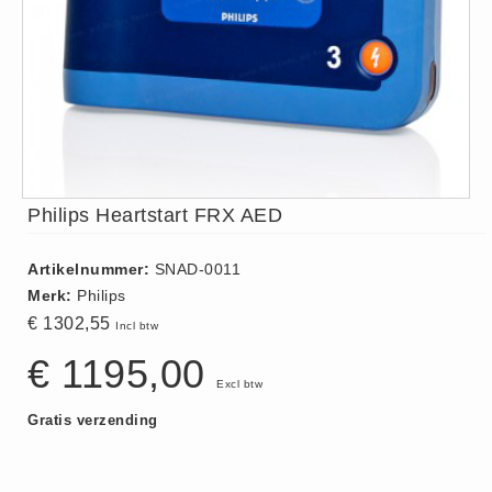
ISO 9001 Begeleiding
Evenementenveiligheid
Inspectiecentrale
Ons Team
Nieuws
Contact
Philips Heartstart FRX AED
Betalingsmogelijkheden
Klachten
Artikelnummer:
SNAD-0011
Privacy
Merk:
Philips
Verzending
€ 1302,55
Incl btw
Retourneren
€ 1195,00
Algemene Voorwaarden
Excl btw
Vacatures
Gratis verzending
Winkel