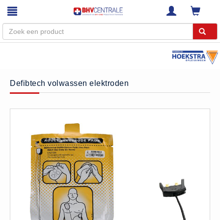
Menu
Home
Defibtech volwassen elektroden
Webshop
Trainingen
E-Learning
Diensten
Keuringen
RI&E
Bedrijfsnoodplannen
Plattegronden
VCA Trajecten