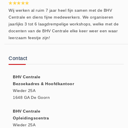
Huidverzorging (5)
Wij werken al ruim 7 jaar heel fijn samen met de BHV
Koud - Warm kompressen (3)
Centrale en diens fijne medewerkers. We organiseren
jaarlijks 3 tot 6 laagdrempelige workshops, welke met de
Overige (1)
docenten van de BHV Centrale elke keer weer een waar
Spieren en gewrichten (0)
leerzaam feestje zijn!
Teken - Beten sets (5)
Vitamines en mineralen (0)
Contact
Eerste Hulp Paneel
Eerste Hulp Paneel (0)
Evacuatie
BHV Centrale
Bezoekadres & Hoofdkantoor
Evacuatie (19)
Wieder 25A
Noodkoffer (0)
1648 GA De Goorn
Noodverlichting (1)
Stoelen (5)
BHV Centrale
Opleidingscentra
Zaklampen (9)
Wieder 25A
Keurmeester NEN-3140