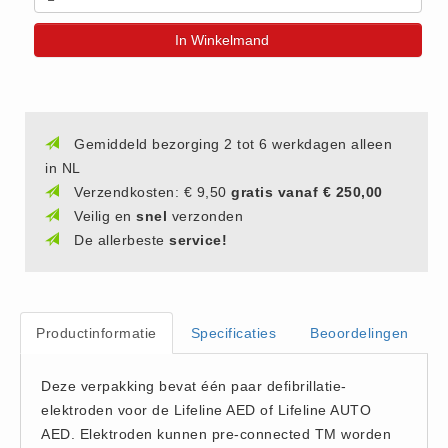
(20)
In Winkelmand
AED apparaten (11)
ACTIE
Actie (5)
AED
Gemiddeld bezorging 2 tot 6 werkdagen alleen
in NL
AED apparaten (11)
Verzendkosten: € 9,50
gratis vanaf € 250,00
AED batterijen (12)
Veilig en
snel
verzonden
AED binnen - buiten kasten (11)
De allerbeste
service!
AED elektroden (18)
AED tassen (14)
Beademings materialen (6)
Productinformatie
Specificaties
Beoordelingen
AED trainers (14)
BHV Kasten
Deze verpakking bevat één paar defibrillatie-
BHV kasten (5)
elektroden voor de Lifeline AED of Lifeline AUTO
AED. Elektroden kunnen pre-connected TM worden
BHV Kleding