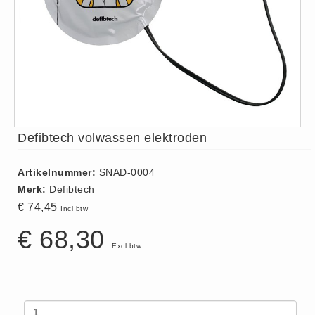
ISO 9001 Begeleiding
Evenementenveiligheid
Inspectiecentrale
Ons Team
Nieuws
Contact
Defibtech volwassen elektroden
Betalingsmogelijkheden
Klachten
Artikelnummer:
SNAD-0004
Privacy
Merk:
Defibtech
Verzending
€ 74,45
Incl btw
Retourneren
€ 68,30
Algemene Voorwaarden
Excl btw
Vacatures
Winkel