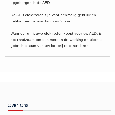
opgeborgen in de AED.
Hesjes (9)
BHV middelen
De AED elektroden zijn voor eenmalig gebruik en
BHV kasten (0)
hebben een levensduur van 2 jaar.
Evacuatie - Zaklampen (0)
Wanneer u nieuwe elektroden koopt voor uw AED, is
Kleding - Hesjes (0)
het raadzaam om ook meteen de werking en uiterste
Brandblusmiddelen
gebruiksdatum van uw batterij te controleren.
Blusdekens (1)
Brandblussers (0)
Blusserkasten (3)
CO2 blussers (2)
Poederblussers (5)
Schuimblussers (6)
Brandmelders
Over Ons
CO melders (2)
Rookmelders (8)