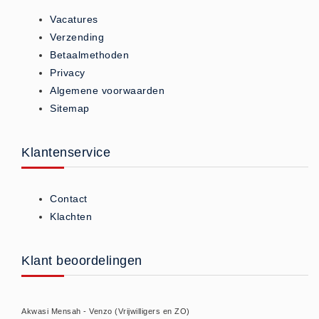
Brandmelders - Algemeen (1)
Vacatures
Verzending
Brandvertragend
Betaalmethoden
Brandvertragend (9)
Privacy
Brandwondmaterialen
Algemene voorwaarden
Brandwondmaterialen -
Sitemap
Algemeen (9)
CO2 meters
Klantenservice
CO2 meters (0)
Corona maatregelen
Contact
COVID-19 artikelen (0)
Klachten
COVID-19 artikelen
COVID-19 artikelen (0)
Klant beoordelingen
Drogisterij
Desinfectants (6)
Akwasi Mensah - Venzo (Vrijwilligers en ZO)
Geneesmiddelen (0)