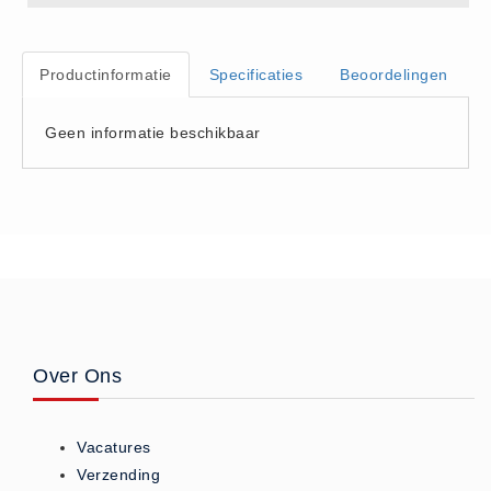
Hesjes (9)
BHV middelen
Productinformatie
Specificaties
Beoordelingen
BHV kasten (0)
Evacuatie - Zaklampen (0)
Geen informatie beschikbaar
Kleding - Hesjes (0)
Brandblusmiddelen
Blusdekens (1)
Brandblussers (0)
Blusserkasten (3)
CO2 blussers (2)
Poederblussers (5)
Over Ons
Schuimblussers (6)
Brandmelders
Vacatures
CO melders (2)
Verzending
Rookmelders (8)