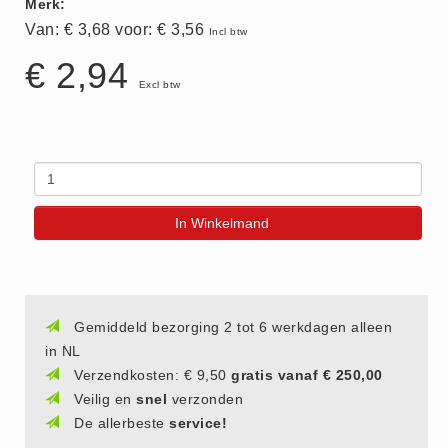
Merk:
(20)
Van: € 3,68 voor:
€ 3,56
Incl btw
AED apparaten (11)
€ 2,94
ACTIE
Excl btw
Actie (5)
AED
AED apparaten (11)
AED batterijen (12)
In Winkelmand
AED binnen - buiten kasten (11)
AED elektroden (18)
AED tassen (14)
Beademings materialen (6)
Gemiddeld bezorging 2 tot 6 werkdagen alleen
AED trainers (14)
in NL
Verzendkosten: € 9,50
gratis vanaf € 250,00
BHV Kasten
Veilig en
snel
verzonden
BHV kasten (5)
De allerbeste
service!
BHV Kleding