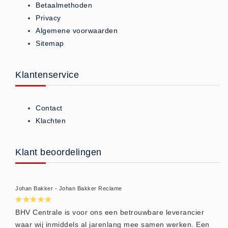
Betaalmethoden
Brandmelders - Algemeen (1)
Privacy
Brandvertragend
Algemene voorwaarden
Brandvertragend (9)
Sitemap
Brandwondmaterialen
Brandwondmaterialen -
Klantenservice
Algemeen (9)
CO2 meters
Contact
CO2 meters (0)
Klachten
Corona maatregelen
COVID-19 artikelen (0)
Klant beoordelingen
COVID-19 artikelen
COVID-19 artikelen (0)
Johan Bakker - Johan Bakker Reclame
Drogisterij
Desinfectants (6)
BHV Centrale is voor ons een betrouwbare leverancier
waar wij inmiddels al jarenlang mee samen werken. Een
Geneesmiddelen (0)