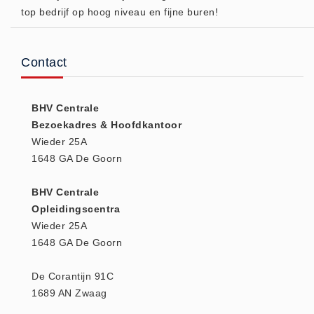
top bedrijf op hoog niveau en fijne buren!
Huidverzorging (5)
Koud - Warm kompressen (3)
Overige (1)
Contact
Spieren en gewrichten (0)
Teken - Beten sets (5)
BHV Centrale
Vitamines en mineralen (0)
Bezoekadres & Hoofdkantoor
Wieder 25A
Eerste Hulp Paneel
1648 GA De Goorn
Eerste Hulp Paneel (0)
Evacuatie
BHV Centrale
Evacuatie (19)
Opleidingscentra
Wieder 25A
Noodkoffer (0)
1648 GA De Goorn
Noodverlichting (1)
Stoelen (5)
De Corantijn 91C
Zaklampen (9)
1689 AN Zwaag
Keurmeester NEN-3140