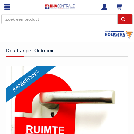
Menu
Home
Deurhanger Ontruimd
Webshop
Trainingen
E-Learning
Diensten
Keuringen
RI&E
Bedrijfsnoodplannen
Plattegronden
VCA Trajecten