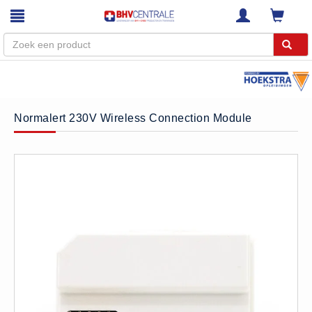
Menu
Home
Normalert 230V Wireless Connection Module
Webshop
Trainingen
E-Learning
Diensten
Keuringen
RI&E
Bedrijfsnoodplannen
Plattegronden
VCA Trajecten