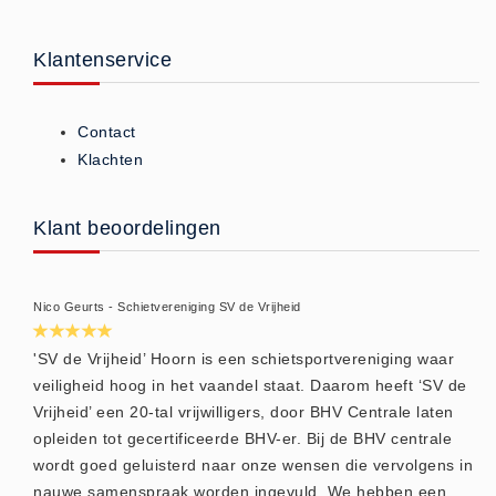
Brandmelders - Algemeen (1)
Klantenservice
Brandvertragend
Brandvertragend (9)
Brandwondmaterialen
Contact
Brandwondmaterialen -
Klachten
Algemeen (9)
CO2 meters
Klant beoordelingen
CO2 meters (0)
Corona maatregelen
Nico Geurts - Schietvereniging SV de Vrijheid
COVID-19 artikelen (0)
COVID-19 artikelen
'SV de Vrijheid’ Hoorn is een schietsportvereniging waar
veiligheid hoog in het vaandel staat. Daarom heeft ‘SV de
COVID-19 artikelen (0)
Vrijheid’ een 20-tal vrijwilligers, door BHV Centrale laten
Drogisterij
opleiden tot gecertificeerde BHV-er. Bij de BHV centrale
Desinfectants (6)
wordt goed geluisterd naar onze wensen die vervolgens in
Geneesmiddelen (0)
nauwe samenspraak worden ingevuld. We hebben een