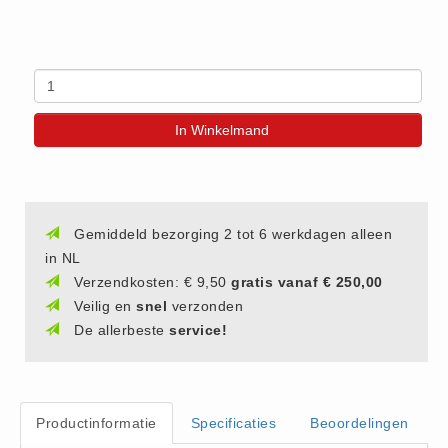
(20)
AED apparaten (11)
ACTIE
Actie (5)
In Winkelmand
AED
AED apparaten (11)
AED batterijen (12)
AED binnen - buiten kasten (11)
Gemiddeld bezorging 2 tot 6 werkdagen alleen
in NL
AED elektroden (18)
Verzendkosten: € 9,50
gratis vanaf € 250,00
AED tassen (14)
Veilig en
snel
verzonden
Beademings materialen (6)
De allerbeste
service!
AED trainers (14)
BHV Kasten
BHV kasten (5)
Productinformatie
Specificaties
Beoordelingen
BHV Kleding