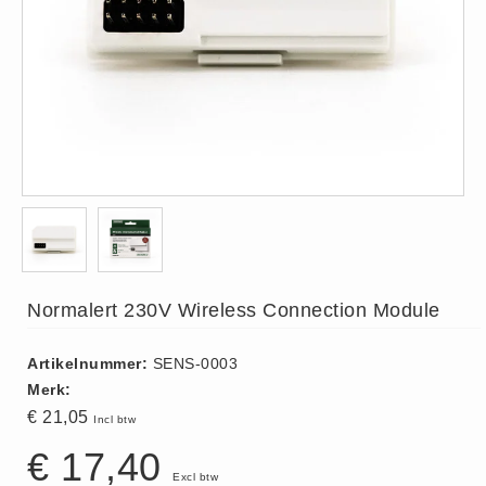
ISO 9001 Begeleiding
Evenementenveiligheid
Inspectiecentrale
Ons Team
Nieuws
Contact
Betalingsmogelijkheden
Klachten
Privacy
Normalert 230V Wireless Connection Module
Verzending
Retourneren
Artikelnummer:
SENS-0003
Algemene Voorwaarden
Merk:
Vacatures
€ 21,05
Incl btw
Winkel
€ 17,40
Excl btw