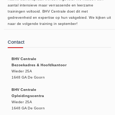
aantal intensieve maar verrassende en leerzame
Huidverzorging (5)
trainingen voltooid. BHV Centrale doet dit met
Koud - Warm kompressen (3)
gedrevenheid en expertise op hun vakgebied. We kijken uit
Overige (1)
naar de volgende training in september!
Spieren en gewrichten (0)
Teken - Beten sets (5)
Contact
Vitamines en mineralen (0)
Eerste Hulp Paneel
BHV Centrale
Eerste Hulp Paneel (0)
Bezoekadres & Hoofdkantoor
Evacuatie
Wieder 25A
Evacuatie (19)
1648 GA De Goorn
Noodkoffer (0)
BHV Centrale
Noodverlichting (1)
Opleidingscentra
Stoelen (5)
Wieder 25A
Zaklampen (9)
1648 GA De Goorn
Keurmeester NEN-3140