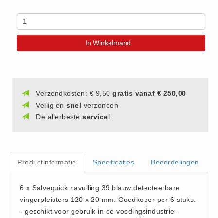
(20)
AED apparaten (11)
ACTIE
In Winkelmand
Actie (5)
AED
AED apparaten (11)
Verzendkosten: € 9,50
gratis vanaf € 250,00
AED batterijen (12)
Veilig en
snel
verzonden
AED binnen - buiten kasten (11)
De allerbeste
service!
AED elektroden (18)
AED tassen (14)
Beademings materialen (6)
Productinformatie
Specificaties
Beoordelingen
AED trainers (14)
BHV Kasten
6 x Salvequick navulling 39 blauw detecteerbare
BHV kasten (5)
vingerpleisters 120 x 20 mm. Goedkoper per 6 stuks.
- geschikt voor gebruik in de voedingsindustrie -
BHV Kleding