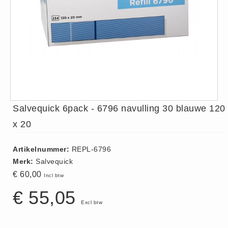
ISO 9001 Begeleiding
Evenementenveiligheid
Inspectiecentrale
Ons Team
Nieuws
Contact
Betalingsmogelijkheden
Salvequick 6pack - 6796 navulling 30 blauwe 120
Klachten
x 20
Privacy
Verzending
Artikelnummer:
REPL-6796
Retourneren
Merk:
Salvequick
€ 60,00
Algemene Voorwaarden
Incl btw
Vacatures
€ 55,05
Excl btw
Winkel