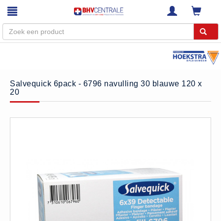
Menu
Home
Salvequick 6pack - 6796 navulling 30 blauwe 120 x
20
Webshop
Trainingen
E-Learning
Diensten
Keuringen
RI&E
Bedrijfsnoodplannen
Plattegronden
VCA Trajecten