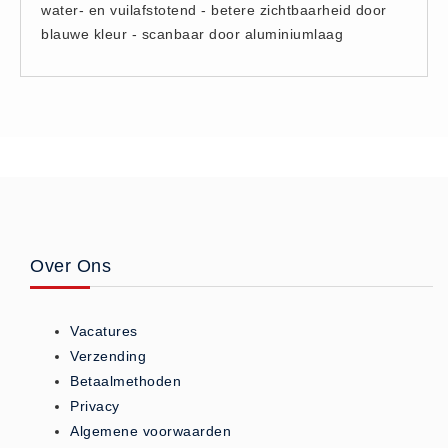
water- en vuilafstotend - betere zichtbaarheid door
Hesjes (9)
blauwe kleur - scanbaar door aluminiumlaag
BHV middelen
BHV kasten (0)
Evacuatie - Zaklampen (0)
Kleding - Hesjes (0)
Brandblusmiddelen
Blusdekens (1)
Brandblussers (0)
Blusserkasten (3)
Over Ons
CO2 blussers (2)
Poederblussers (5)
Vacatures
Schuimblussers (6)
Verzending
Brandmelders
Betaalmethoden
Privacy
CO melders (2)
Algemene voorwaarden
Rookmelders (8)