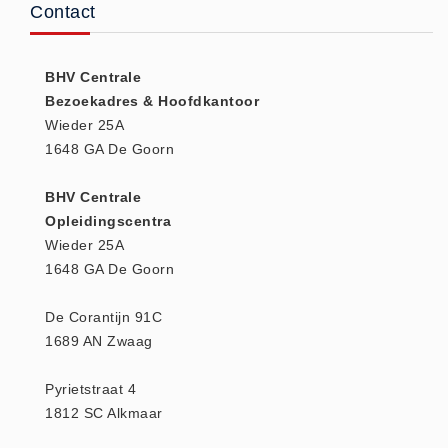
Contact
Huidverzorging (5)
Koud - Warm kompressen (3)
BHV Centrale
Overige (1)
Bezoekadres & Hoofdkantoor
Spieren en gewrichten (0)
Wieder 25A
Teken - Beten sets (5)
1648 GA De Goorn
Vitamines en mineralen (0)
BHV Centrale
Eerste Hulp Paneel
Opleidingscentra
Eerste Hulp Paneel (0)
Wieder 25A
Evacuatie
1648 GA De Goorn
Evacuatie (19)
De Corantijn 91C
Noodkoffer (0)
1689 AN Zwaag
Noodverlichting (1)
Stoelen (5)
Pyrietstraat 4
1812 SC Alkmaar
Zaklampen (9)
Keurmeester NEN-3140