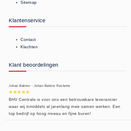
Sitemap
Brandmelders - Algemeen (1)
Brandvertragend
Klantenservice
Brandvertragend (9)
Brandwondmaterialen
Contact
Brandwondmaterialen -
Klachten
Algemeen (9)
CO2 meters
Klant beoordelingen
CO2 meters (0)
Corona maatregelen
COVID-19 artikelen (0)
Johan Bakker - Johan Bakker Reclame
COVID-19 artikelen
BHV Centrale is voor ons een betrouwbare leverancier
COVID-19 artikelen (0)
waar wij inmiddels al jarenlang mee samen werken. Een
Drogisterij
top bedrijf op hoog niveau en fijne buren!
Desinfectants (6)
Geneesmiddelen (0)