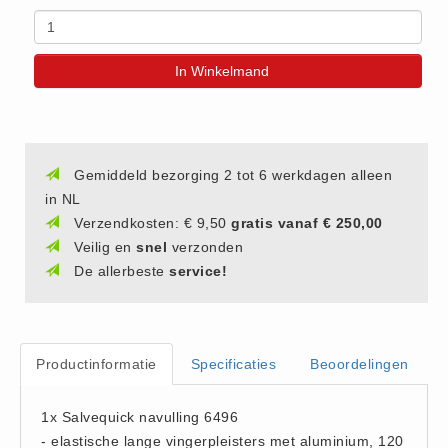
(20)
AED apparaten (11)
In Winkelmand
ACTIE
Actie (5)
AED
AED apparaten (11)
Gemiddeld bezorging 2 tot 6 werkdagen alleen
AED batterijen (12)
in NL
Verzendkosten: € 9,50
gratis vanaf € 250,00
AED binnen - buiten kasten (11)
Veilig en
snel
verzonden
AED elektroden (18)
De allerbeste
service!
AED tassen (14)
Beademings materialen (6)
AED trainers (14)
Productinformatie
Specificaties
Beoordelingen
BHV Kasten
BHV kasten (5)
1x Salvequick navulling 6496
BHV Kleding
- elastische lange vingerpleisters met aluminium, 120