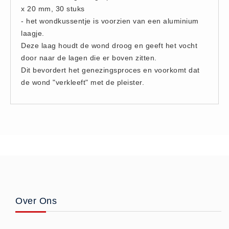
x 20 mm, 30 stuks
Hesjes (9)
- het wondkussentje is voorzien van een aluminium
BHV middelen
laagje.
BHV kasten (0)
Deze laag houdt de wond droog en geeft het vocht
Evacuatie - Zaklampen (0)
door naar de lagen die er boven zitten.
Dit bevordert het genezingsproces en voorkomt dat
Kleding - Hesjes (0)
de wond "verkleeft" met de pleister.
Brandblusmiddelen
Blusdekens (1)
Brandblussers (0)
Blusserkasten (3)
CO2 blussers (2)
Poederblussers (5)
Schuimblussers (6)
Brandmelders
Over Ons
CO melders (2)
Rookmelders (8)