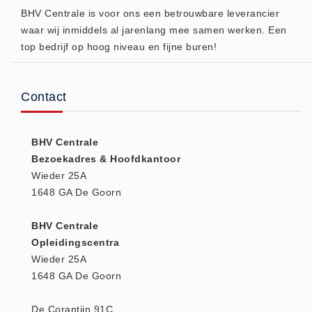
BHV Centrale is voor ons een betrouwbare leverancier
Huidverzorging (5)
waar wij inmiddels al jarenlang mee samen werken. Een
Koud - Warm kompressen (3)
top bedrijf op hoog niveau en fijne buren!
Overige (1)
Spieren en gewrichten (0)
Contact
Teken - Beten sets (5)
Vitamines en mineralen (0)
BHV Centrale
Eerste Hulp Paneel
Bezoekadres & Hoofdkantoor
Eerste Hulp Paneel (0)
Wieder 25A
Evacuatie
1648 GA De Goorn
Evacuatie (19)
BHV Centrale
Noodkoffer (0)
Opleidingscentra
Noodverlichting (1)
Wieder 25A
Stoelen (5)
1648 GA De Goorn
Zaklampen (9)
De Corantijn 91C
Keurmeester NEN-3140