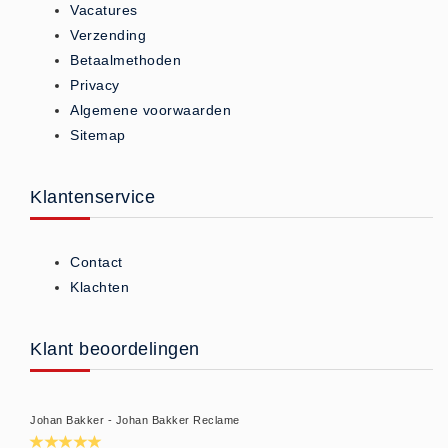
Vacatures
Brandmelders - Algemeen (1)
Verzending
Brandvertragend
Betaalmethoden
Brandvertragend (9)
Privacy
Algemene voorwaarden
Brandwondmaterialen
Sitemap
Brandwondmaterialen -
Algemeen (9)
Klantenservice
CO2 meters
CO2 meters (0)
Contact
Corona maatregelen
Klachten
COVID-19 artikelen (0)
COVID-19 artikelen
Klant beoordelingen
COVID-19 artikelen (0)
Drogisterij
Desinfectants (6)
Johan Bakker - Johan Bakker Reclame
Geneesmiddelen (0)