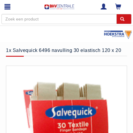
Menu
Home
1x Salvequick 6496 navulling 30 elastisch 120 x 20
Webshop
Trainingen
E-Learning
Diensten
Keuringen
RI&E
Bedrijfsnoodplannen
Plattegronden
VCA Trajecten