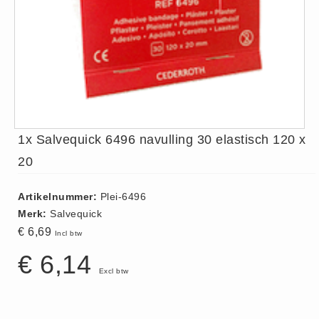
ISO 9001 Begeleiding
Evenementenveiligheid
Inspectiecentrale
Ons Team
Nieuws
Contact
1x Salvequick 6496 navulling 30 elastisch 120 x
Betalingsmogelijkheden
Klachten
20
Privacy
Artikelnummer:
Plei-6496
Verzending
Merk:
Salvequick
Retourneren
€ 6,69
Incl btw
Algemene Voorwaarden
€ 6,14
Vacatures
Excl btw
Winkel