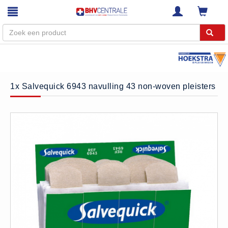
Menu
Home
1x Salvequick 6943 navulling 43 non-woven pleisters
Webshop
Trainingen
E-Learning
Diensten
Keuringen
RI&E
Bedrijfsnoodplannen
Plattegronden
VCA Trajecten