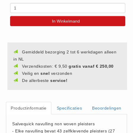
(20)
AED apparaten (11)
In Winkelmand
ACTIE
Actie (5)
AED
AED apparaten (11)
Gemiddeld bezorging 2 tot 6 werkdagen alleen
AED batterijen (12)
in NL
Verzendkosten: € 9,50
gratis vanaf € 250,00
AED binnen - buiten kasten (11)
Veilig en
snel
verzonden
AED elektroden (18)
De allerbeste
service!
AED tassen (14)
Beademings materialen (6)
AED trainers (14)
Productinformatie
Specificaties
Beoordelingen
BHV Kasten
BHV kasten (5)
Salvequick navulling non woven pleisters
BHV Kleding
- Elke navulling bevat 43 zelfklevende pleisters (27