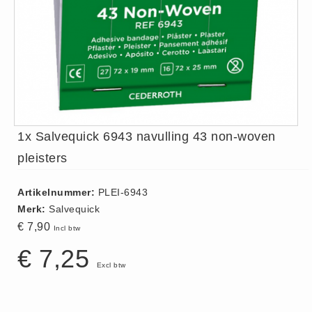
ISO 9001 Begeleiding
Evenementenveiligheid
Inspectiecentrale
Ons Team
Nieuws
Contact
1x Salvequick 6943 navulling 43 non-woven
Betalingsmogelijkheden
Klachten
pleisters
Privacy
Artikelnummer:
PLEI-6943
Verzending
Merk:
Salvequick
Retourneren
€ 7,90
Incl btw
Algemene Voorwaarden
€ 7,25
Vacatures
Excl btw
Winkel