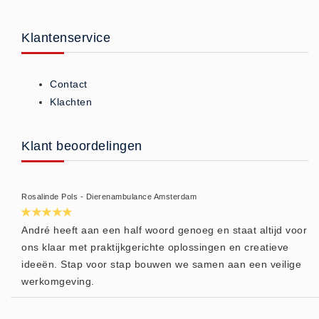
Brandmelders - Algemeen (1)
Klantenservice
Brandvertragend
Brandvertragend (9)
Brandwondmaterialen
Contact
Brandwondmaterialen -
Klachten
Algemeen (9)
CO2 meters
Klant beoordelingen
CO2 meters (0)
Corona maatregelen
Rosalinde Pols - Dierenambulance Amsterdam
COVID-19 artikelen (0)
COVID-19 artikelen
André heeft aan een half woord genoeg en staat altijd voor
ons klaar met praktijkgerichte oplossingen en creatieve
COVID-19 artikelen (0)
ideeën. Stap voor stap bouwen we samen aan een veilige
Drogisterij
werkomgeving.
Desinfectants (6)
Geneesmiddelen (0)