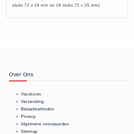
stuks 72 x 19 mm en 16 stuks 72 x 25 mm)
Hesjes (9)
BHV middelen
BHV kasten (0)
Evacuatie - Zaklampen (0)
Kleding - Hesjes (0)
Brandblusmiddelen
Blusdekens (1)
Brandblussers (0)
Over Ons
Blusserkasten (3)
CO2 blussers (2)
Vacatures
Poederblussers (5)
Verzending
Schuimblussers (6)
Betaalmethoden
Brandmelders
Privacy
CO melders (2)
Algemene voorwaarden
Sitemap
Rookmelders (8)