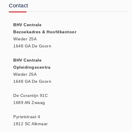
Contact
Huidverzorging (5)
Koud - Warm kompressen (3)
BHV Centrale
Overige (1)
Bezoekadres & Hoofdkantoor
Spieren en gewrichten (0)
Wieder 25A
Teken - Beten sets (5)
1648 GA De Goorn
Vitamines en mineralen (0)
BHV Centrale
Eerste Hulp Paneel
Opleidingscentra
Eerste Hulp Paneel (0)
Wieder 25A
Evacuatie
1648 GA De Goorn
Evacuatie (19)
De Corantijn 91C
Noodkoffer (0)
1689 AN Zwaag
Noodverlichting (1)
Stoelen (5)
Pyrietstraat 4
Zaklampen (9)
1812 SC Alkmaar
Keurmeester NEN-3140