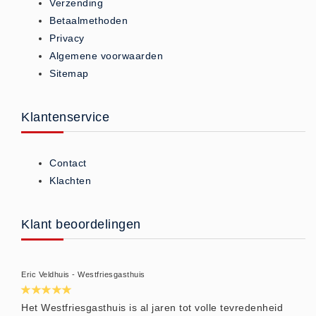
Verzending
Brandmelders - Algemeen (1)
Betaalmethoden
Brandvertragend
Privacy
Algemene voorwaarden
Brandvertragend (9)
Sitemap
Brandwondmaterialen
Brandwondmaterialen -
Klantenservice
Algemeen (9)
CO2 meters
Contact
CO2 meters (0)
Klachten
Corona maatregelen
COVID-19 artikelen (0)
Klant beoordelingen
COVID-19 artikelen
COVID-19 artikelen (0)
Drogisterij
Eric Veldhuis - Westfriesgasthuis
Desinfectants (6)
Het Westfriesgasthuis is al jaren tot volle tevredenheid
Geneesmiddelen (0)