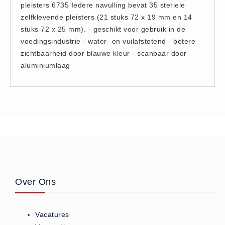
pleisters 6735 Iedere navulling bevat 35 steriele
Hesjes (9)
zelfklevende pleisters (21 stuks 72 x 19 mm en 14
BHV middelen
stuks 72 x 25 mm). - geschikt voor gebruik in de
BHV kasten (0)
voedingsindustrie - water- en vuilafstotend - betere
zichtbaarheid door blauwe kleur - scanbaar door
Evacuatie - Zaklampen (0)
aluminiumlaag
Kleding - Hesjes (0)
Brandblusmiddelen
Blusdekens (1)
Brandblussers (0)
Blusserkasten (3)
CO2 blussers (2)
Poederblussers (5)
Schuimblussers (6)
Over Ons
Brandmelders
CO melders (2)
Vacatures
Rookmelders (8)