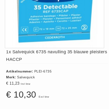
ISO 9001 Begeleiding
Evenementenveiligheid
Inspectiecentrale
Ons Team
Nieuws
Contact
Betalingsmogelijkheden
1x Salvequick 6735 navulling 35 blauwe pleisters
Klachten
HACCP
Privacy
Verzending
Artikelnummer:
PLEI-6735
Retourneren
Merk:
Salvequick
€ 11,23
Algemene Voorwaarden
Incl btw
Vacatures
€ 10,30
Excl btw
Winkel