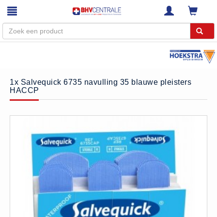
Menu
Home
1x Salvequick 6735 navulling 35 blauwe pleisters
HACCP
Webshop
Trainingen
E-Learning
Diensten
Keuringen
RI&E
Bedrijfsnoodplannen
Plattegronden
VCA Trajecten