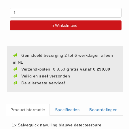
(20)
AED apparaten (11)
ACTIE
In Winkelmand
Actie (5)
AED
AED apparaten (11)
Gemiddeld bezorging 2 tot 6 werkdagen alleen
AED batterijen (12)
in NL
AED binnen - buiten kasten (11)
Verzendkosten: € 9,50
gratis vanaf € 250,00
AED elektroden (18)
Veilig en
snel
verzonden
De allerbeste
service!
AED tassen (14)
Beademings materialen (6)
AED trainers (14)
BHV Kasten
Productinformatie
Specificaties
Beoordelingen
BHV kasten (5)
1x Salvequick navulling blauwe detecteerbare
BHV Kleding