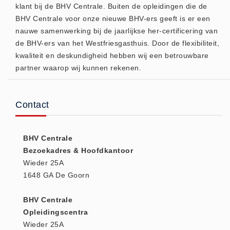
klant bij de BHV Centrale. Buiten de opleidingen die de
Huidverzorging (5)
BHV Centrale voor onze nieuwe BHV-ers geeft is er een
Koud - Warm kompressen (3)
nauwe samenwerking bij de jaarlijkse her-certificering van
de BHV-ers van het Westfriesgasthuis. Door de flexibiliteit,
Overige (1)
kwaliteit en deskundigheid hebben wij een betrouwbare
Spieren en gewrichten (0)
partner waarop wij kunnen rekenen.
Teken - Beten sets (5)
Vitamines en mineralen (0)
Contact
Eerste Hulp Paneel
Eerste Hulp Paneel (0)
Evacuatie
BHV Centrale
Bezoekadres & Hoofdkantoor
Evacuatie (19)
Wieder 25A
Noodkoffer (0)
1648 GA De Goorn
Noodverlichting (1)
Stoelen (5)
BHV Centrale
Opleidingscentra
Zaklampen (9)
Wieder 25A
Keurmeester NEN-3140