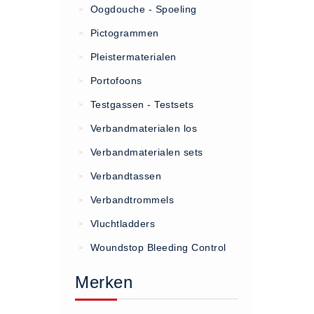
Oogdouche - Spoeling
>
(20)
Pictogrammen
>
AED apparaten (11)
Pleistermaterialen
>
ACTIE
Portofoons
>
Actie (5)
Testgassen - Testsets
>
AED
Verbandmaterialen los
>
AED apparaten (11)
Verbandmaterialen sets
>
AED batterijen (12)
Verbandtassen
AED binnen - buiten kasten (11)
>
AED elektroden (18)
Verbandtrommels
>
AED tassen (14)
Vluchtladders
>
Beademings materialen (6)
Woundstop Bleeding Control
>
AED trainers (14)
Merken
BHV Kasten
BHV kasten (5)