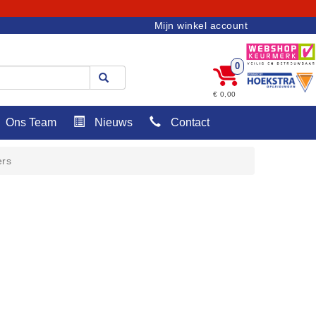
Mijn winkel account
0
€ 0,00
Ons Team
Nieuws
Contact
ers