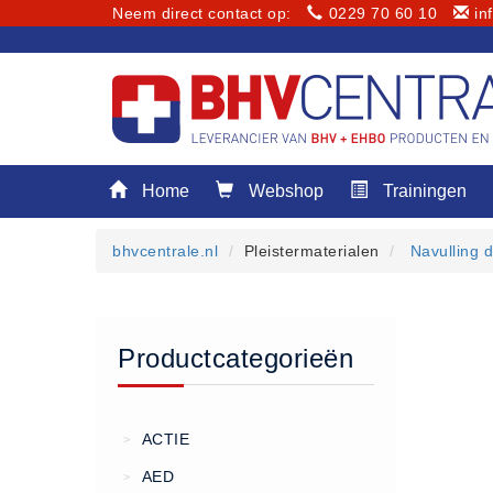
Neem direct contact op:
0229 70 60 10
in
Menu
Home
Webshop
Trainingen
Home
Webshop
bhvcentrale.nl
Pleistermaterialen
Navulling 
Trainingen
E-Learning
Diensten
Productcategorieën
Keuringen
RI&E
Bedrijfsnoodplannen
ACTIE
>
Plattegronden
AED
>