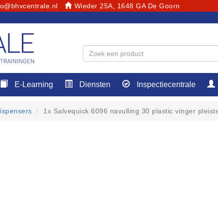
fo@bhvcentrale.nl
Wieder 25A, 1648 GA De Goorn
E-Learning
Diensten
Inspectiecentrale
dispensers
1x Salvequick 6096 navulling 30 plastic vinger pleist