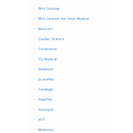
BHV Kleding
>
BHV Centrale
Hesjes (9)
>
BHV Centrale Van Heek Medical
BHV middelen
>
Burncare
BHV kasten (0)
>
Cardiac Science
Evacuatie - Zaklampen (0)
Kleding - Hesjes (0)
>
Cardiosaver
Brandblusmiddelen
>
CU-Medical
Blusdekens (1)
>
Defibtech
Brandblussers (0)
>
Ecosafety
Blusserkasten (3)
>
FireAngel
CO2 blussers (2)
>
FlowFlex
Poederblussers (5)
>
Hartmann
Schuimblussers (6)
>
Brandmelders
HYT
CO melders (2)
>
Medtronic