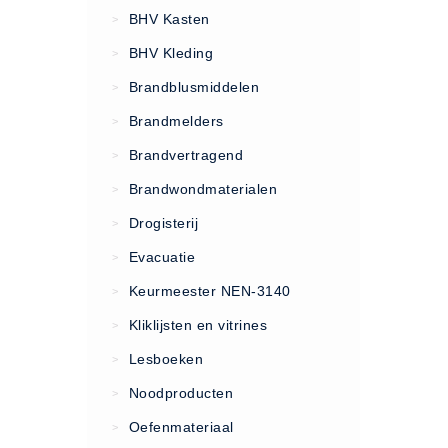
VCA Trajecten
BHV Kasten
>
ISO 9001 Begeleiding
BHV Kleding
>
Evenementenveiligheid
Brandblusmiddelen
>
Inspectiecentrale
Brandmelders
>
Ons Team
Brandvertragend
Nieuws
>
Contact
Brandwondmaterialen
>
Betalingsmogelijkheden
Drogisterij
>
Klachten
Evacuatie
>
Privacy
Keurmeester NEN-3140
>
Verzending
Kliklijsten en vitrines
>
Retourneren
Lesboeken
>
Algemene Voorwaarden
Noodproducten
>
Vacatures
Oefenmateriaal
>
Winkel