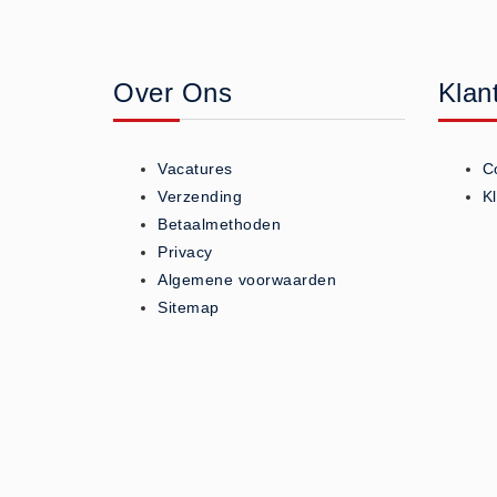
Geneesmiddelen (0)
Huidverzorging (5)
Over Ons
Klan
Koud - Warm kompressen (3)
Overige (1)
Spieren en gewrichten (0)
Vacatures
C
Teken - Beten sets (5)
Verzending
K
Vitamines en mineralen (0)
Betaalmethoden
Privacy
Eerste Hulp Paneel
Algemene voorwaarden
Eerste Hulp Paneel (0)
Sitemap
Evacuatie
Evacuatie (19)
Noodkoffer (0)
Noodverlichting (1)
Stoelen (5)
Zaklampen (9)