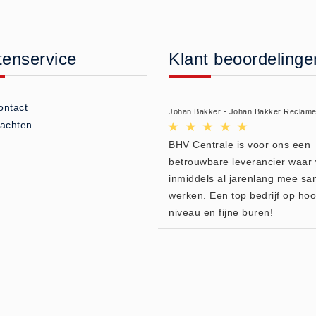
tenservice
Klant beoordelinge
ontact
Johan Bakker - Johan Bakker Reclam
lachten
BHV Centrale is voor ons een
betrouwbare leverancier waar 
inmiddels al jarenlang mee s
werken. Een top bedrijf op ho
niveau en fijne buren!