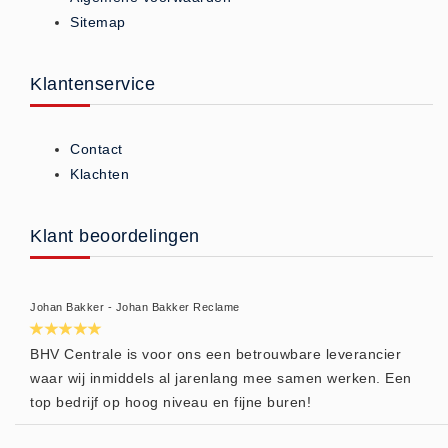
Sitemap
Brandmelders - Algemeen (1)
Brandvertragend
Klantenservice
Brandvertragend (9)
Brandwondmaterialen
Brandwondmaterialen -
Contact
Algemeen (9)
Klachten
CO2 meters
CO2 meters (0)
Klant beoordelingen
Corona maatregelen
COVID-19 artikelen (0)
Johan Bakker - Johan Bakker Reclame
COVID-19 artikelen
COVID-19 artikelen (0)
BHV Centrale is voor ons een betrouwbare leverancier
waar wij inmiddels al jarenlang mee samen werken. Een
Drogisterij
top bedrijf op hoog niveau en fijne buren!
Desinfectants (6)
Geneesmiddelen (0)