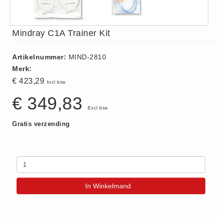
ISO 9001 Begeleiding
Evenementenveiligheid
Mindray C1A Trainer Kit
Inspectiecentrale
Ons Team
Artikelnummer:
MIND-2810
Nieuws
Merk:
Contact
€ 423,29
Incl btw
Betalingsmogelijkheden
€ 349,83
Klachten
Excl btw
Privacy
Gratis verzending
Verzending
Retourneren
Algemene Voorwaarden
Vacatures
In Winkelmand
Winkel