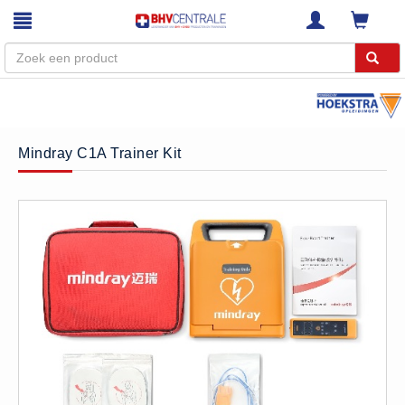
Menu
Home
Mindray C1A Trainer Kit
Webshop
Trainingen
E-Learning
Diensten
Keuringen
RI&E
Bedrijfsnoodplannen
Plattegronden
VCA Trajecten