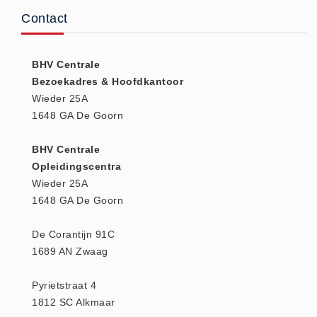
Contact
Huidverzorging (5)
Koud - Warm kompressen (3)
Overige (1)
BHV Centrale
Spieren en gewrichten (0)
Bezoekadres & Hoofdkantoor
Wieder 25A
Teken - Beten sets (5)
1648 GA De Goorn
Vitamines en mineralen (0)
Eerste Hulp Paneel
BHV Centrale
Eerste Hulp Paneel (0)
Opleidingscentra
Wieder 25A
Evacuatie
1648 GA De Goorn
Evacuatie (19)
Noodkoffer (0)
De Corantijn 91C
Noodverlichting (1)
1689 AN Zwaag
Stoelen (5)
Pyrietstraat 4
Zaklampen (9)
1812 SC Alkmaar
Keurmeester NEN-3140