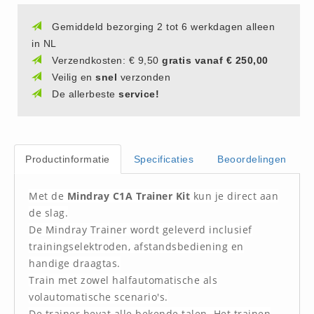
(20)
Gemiddeld bezorging 2 tot 6 werkdagen alleen
AED apparaten (11)
in NL
ACTIE
Verzendkosten: € 9,50
gratis vanaf € 250,00
Actie (5)
Veilig en
snel
verzonden
De allerbeste
service!
AED
AED apparaten (11)
AED batterijen (12)
Productinformatie
Specificaties
Beoordelingen
AED binnen - buiten kasten (11)
AED elektroden (18)
Met de
Mindray C1A Trainer Kit
kun je direct aan
AED tassen (14)
de slag.
Beademings materialen (6)
De Mindray Trainer wordt geleverd inclusief
AED trainers (14)
trainingselektroden, afstandsbediening en
handige draagtas.
BHV Kasten
Train met zowel halfautomatische als
BHV kasten (5)
volautomatische scenario's.
BHV Kleding
De trainer bevat alle bekende talen. Het trainen