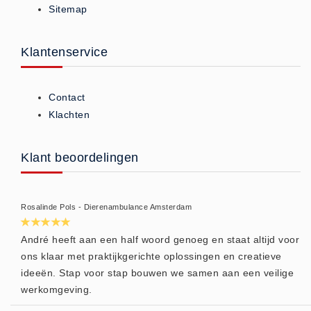
Sitemap
ISO 9001 Begeleiding
Evenementenveiligheid
Inspectiecentrale
Klantenservice
Ons Team
Nieuws
Contact
Contact
Klachten
Betalingsmogelijkheden
Klachten
Klant beoordelingen
Privacy
Verzending
Rosalinde Pols - Dierenambulance Amsterdam
Retourneren
Algemene Voorwaarden
André heeft aan een half woord genoeg en staat altijd voor
ons klaar met praktijkgerichte oplossingen en creatieve
Vacatures
ideeën. Stap voor stap bouwen we samen aan een veilige
Winkel
werkomgeving.