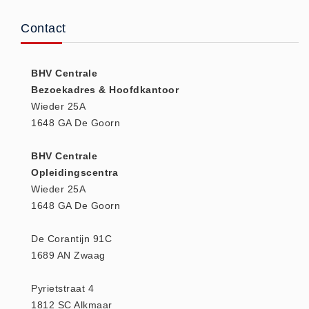
(20)
Contact
AED apparaten (11)
ACTIE
BHV Centrale
Actie (5)
Bezoekadres & Hoofdkantoor
AED
Wieder 25A
AED apparaten (11)
1648 GA De Goorn
AED batterijen (12)
BHV Centrale
AED binnen - buiten kasten (11)
Opleidingscentra
AED elektroden (18)
Wieder 25A
AED tassen (14)
1648 GA De Goorn
Beademings materialen (6)
De Corantijn 91C
AED trainers (14)
1689 AN Zwaag
BHV Kasten
BHV kasten (5)
Pyrietstraat 4
BHV Kleding
1812 SC Alkmaar