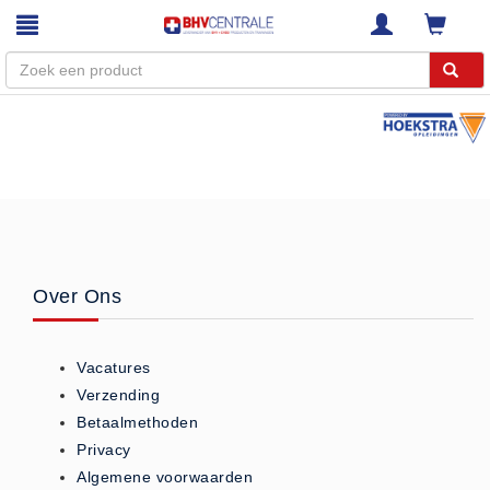
Menu
Home
Webshop
Trainingen
E-Learning
Over Ons
Diensten
Keuringen
Vacatures
RI&E
Verzending
Bedrijfsnoodplannen
Betaalmethoden
Plattegronden
Privacy
VCA Trajecten
Algemene voorwaarden