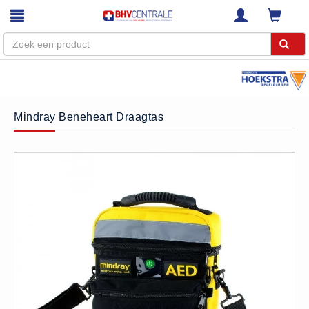
Menu
Home
Mindray Beneheart Draagtas
Webshop
Trainingen
E-Learning
Diensten
Keuringen
RI&E
Bedrijfsnoodplannen
Plattegronden
VCA Trajecten