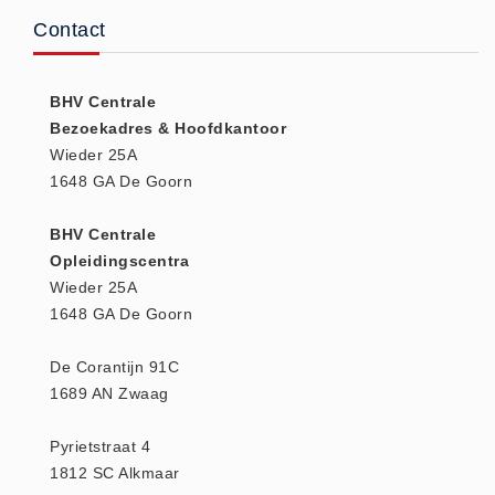
Huidverzorging (5)
Contact
Koud - Warm kompressen (3)
Overige (1)
BHV Centrale
Spieren en gewrichten (0)
Bezoekadres & Hoofdkantoor
Wieder 25A
Teken - Beten sets (5)
1648 GA De Goorn
Vitamines en mineralen (0)
Eerste Hulp Paneel
BHV Centrale
Eerste Hulp Paneel (0)
Opleidingscentra
Wieder 25A
Evacuatie
1648 GA De Goorn
Evacuatie (19)
Noodkoffer (0)
De Corantijn 91C
Noodverlichting (1)
1689 AN Zwaag
Stoelen (5)
Pyrietstraat 4
Zaklampen (9)
1812 SC Alkmaar
Keurmeester NEN-3140