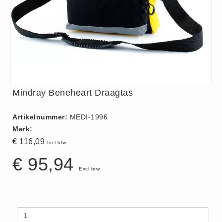
ISO 9001 Begeleiding
Evenementenveiligheid
Inspectiecentrale
Ons Team
Nieuws
Contact
Mindray Beneheart Draagtas
Betalingsmogelijkheden
Klachten
Artikelnummer:
MEDI-1996
Privacy
Merk:
Verzending
€ 116,09
Incl btw
Retourneren
€ 95,94
Excl btw
Algemene Voorwaarden
Vacatures
Winkel