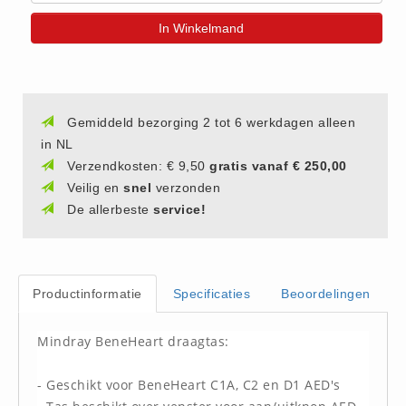
(20)
In Winkelmand
AED apparaten (11)
ACTIE
Actie (5)
Gemiddeld bezorging 2 tot 6 werkdagen alleen
AED
in NL
AED apparaten (11)
Verzendkosten: € 9,50
gratis vanaf € 250,00
AED batterijen (12)
Veilig en
snel
verzonden
AED binnen - buiten kasten (11)
De allerbeste
service!
AED elektroden (18)
AED tassen (14)
Beademings materialen (6)
Productinformatie
Specificaties
Beoordelingen
AED trainers (14)
Mindray BeneHeart draagtas:
BHV Kasten
BHV kasten (5)
- Geschikt voor BeneHeart C1A, C2 en D1 AED's
BHV Kleding