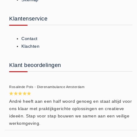
Brandmelders - Algemeen (1)
Brandvertragend
Klantenservice
Brandvertragend (9)
Brandwondmaterialen
Contact
Brandwondmaterialen -
Klachten
Algemeen (9)
CO2 meters
Klant beoordelingen
CO2 meters (0)
Corona maatregelen
Rosalinde Pols - Dierenambulance Amsterdam
COVID-19 artikelen (0)
COVID-19 artikelen
André heeft aan een half woord genoeg en staat altijd voor
COVID-19 artikelen (0)
ons klaar met praktijkgerichte oplossingen en creatieve
ideeën. Stap voor stap bouwen we samen aan een veilige
Drogisterij
werkomgeving.
Desinfectants (6)
Geneesmiddelen (0)