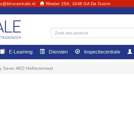
fo@bhvcentrale.nl
Wieder 25A, 1648 GA De Goorn
E-Learning
Diensten
Inspectiecentrale
y Saver AED Halfautomaat