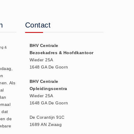
n
Contact
BHV Centrale
ng &
Bezoekadres & Hoofdkantoor
Wieder 25A
1648 GA De Goorn
andaag,
en
BHV Centrale
men. Als
Opleidingscentra
al
Wieder 25A
dan
1648 GA De Goorn
emaal
 dat
De Corantijn 91C
den de
1689 AN Zwaag
uwbare