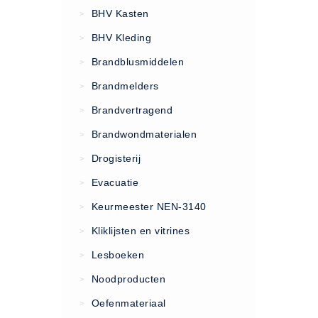
VCA Trajecten
BHV Kasten
>
ISO 9001 Begeleiding
BHV Kleding
>
Evenementenveiligheid
Brandblusmiddelen
>
Inspectiecentrale
Brandmelders
>
Ons Team
Brandvertragend
Nieuws
>
Contact
Brandwondmaterialen
>
Betalingsmogelijkheden
Drogisterij
>
Klachten
Evacuatie
>
Privacy
Keurmeester NEN-3140
>
Verzending
Kliklijsten en vitrines
>
Retourneren
Lesboeken
>
Algemene Voorwaarden
Noodproducten
>
Vacatures
Oefenmateriaal
>
Winkel