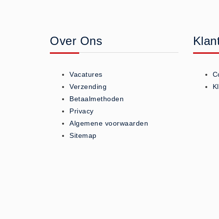
Geneesmiddelen (0)
Huidverzorging (5)
Over Ons
Klan
Koud - Warm kompressen (3)
Overige (1)
Spieren en gewrichten (0)
Vacatures
C
Teken - Beten sets (5)
Verzending
K
Vitamines en mineralen (0)
Betaalmethoden
Privacy
Eerste Hulp Paneel
Algemene voorwaarden
Eerste Hulp Paneel (0)
Sitemap
Evacuatie
Evacuatie (19)
Noodkoffer (0)
Noodverlichting (1)
Stoelen (5)
Zaklampen (9)