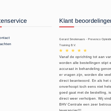
tenservice
Klant beoordelinge
ontact
Gerard Smolenaars - Prevenco Opleidi
lachten
Training B.V.
Vanaf de oprichting tot aan v
worden alle bestellingen stipt 
accuraat in behandeling geno
er vragen zijn, worden die veel
direct beantwoord. En als het 
onverhoopt toch eens niet hel
goed gaat met de bestelling, is
direct weer verholpen. Wij vin
BHV Centrale een zeer betro
leverancier!!!