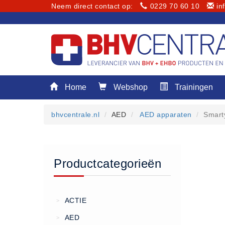
Neem direct contact op:
0229 70 60 10
in
Menu
Home
Webshop
Trainingen
Home
Webshop
bhvcentrale.nl
AED
AED apparaten
Smart
Trainingen
E-Learning
Diensten
Productcategorieën
Keuringen
RI&E
Bedrijfsnoodplannen
ACTIE
>
Plattegronden
AED
>