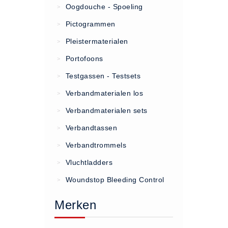
Oogdouche - Spoeling
>
(20)
Pictogrammen
>
AED apparaten (11)
Pleistermaterialen
>
ACTIE
Portofoons
>
Actie (5)
Testgassen - Testsets
>
AED
Verbandmaterialen los
>
AED apparaten (11)
Verbandmaterialen sets
>
AED batterijen (12)
Verbandtassen
AED binnen - buiten kasten (11)
>
AED elektroden (18)
Verbandtrommels
>
AED tassen (14)
Vluchtladders
>
Beademings materialen (6)
Woundstop Bleeding Control
>
AED trainers (14)
Merken
BHV Kasten
BHV kasten (5)