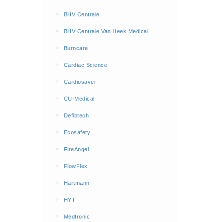
BHV Kleding
>
BHV Centrale
Hesjes (9)
>
BHV Centrale Van Heek Medical
BHV middelen
>
Burncare
BHV kasten (0)
>
Cardiac Science
Evacuatie - Zaklampen (0)
Kleding - Hesjes (0)
>
Cardiosaver
Brandblusmiddelen
>
CU-Medical
Blusdekens (1)
>
Defibtech
Brandblussers (0)
>
Ecosafety
Blusserkasten (3)
>
FireAngel
CO2 blussers (2)
>
FlowFlex
Poederblussers (5)
>
Hartmann
Schuimblussers (6)
>
Brandmelders
HYT
CO melders (2)
>
Medtronic