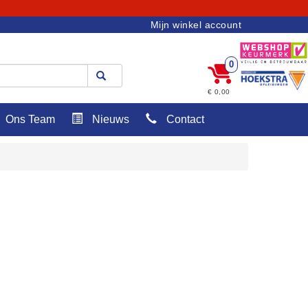
Mijn winkel account
0
€ 0,00
Ons Team
Nieuws
Contact