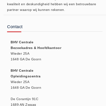
kwaliteit en deskundigheid hebben wij een betrouwbare
(20)
partner waarop wij kunnen rekenen.
AED apparaten (11)
ACTIE
Actie (5)
Contact
AED
AED apparaten (11)
BHV Centrale
AED batterijen (12)
Bezoekadres & Hoofdkantoor
Wieder 25A
AED binnen - buiten kasten (11)
1648 GA De Goorn
AED elektroden (18)
AED tassen (14)
BHV Centrale
Beademings materialen (6)
Opleidingscentra
Wieder 25A
AED trainers (14)
1648 GA De Goorn
BHV Kasten
BHV kasten (5)
De Corantijn 91C
BHV Kleding
1689 AN Zwaag