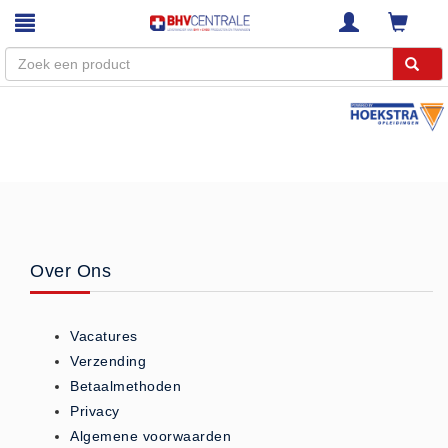
Menu
Home
Webshop
Trainingen
E-Learning
Over Ons
Diensten
Keuringen
Vacatures
RI&E
Verzending
Bedrijfsnoodplannen
Betaalmethoden
Plattegronden
Privacy
VCA Trajecten
Algemene voorwaarden