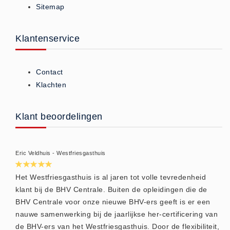
Sitemap
ISO 9001 Begeleiding
Evenementenveiligheid
Inspectiecentrale
Klantenservice
Ons Team
Nieuws
Contact
Contact
Klachten
Betalingsmogelijkheden
Klachten
Klant beoordelingen
Privacy
Verzending
Eric Veldhuis - Westfriesgasthuis
Retourneren
Algemene Voorwaarden
Het Westfriesgasthuis is al jaren tot volle tevredenheid
klant bij de BHV Centrale. Buiten de opleidingen die de
Vacatures
BHV Centrale voor onze nieuwe BHV-ers geeft is er een
Winkel
nauwe samenwerking bij de jaarlijkse her-certificering van
de BHV-ers van het Westfriesgasthuis. Door de flexibiliteit,