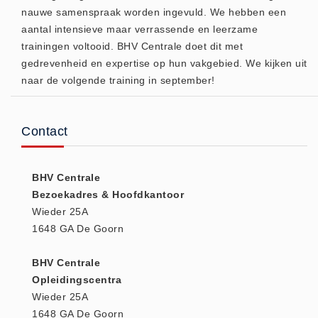
nauwe samenspraak worden ingevuld. We hebben een
(20)
aantal intensieve maar verrassende en leerzame
AED apparaten (11)
trainingen voltooid. BHV Centrale doet dit met
ACTIE
gedrevenheid en expertise op hun vakgebied. We kijken uit
Actie (5)
naar de volgende training in september!
AED
AED apparaten (11)
Contact
AED batterijen (12)
AED binnen - buiten kasten (11)
BHV Centrale
AED elektroden (18)
Bezoekadres & Hoofdkantoor
AED tassen (14)
Wieder 25A
Beademings materialen (6)
1648 GA De Goorn
AED trainers (14)
BHV Centrale
BHV Kasten
Opleidingscentra
BHV kasten (5)
Wieder 25A
BHV Kleding
1648 GA De Goorn