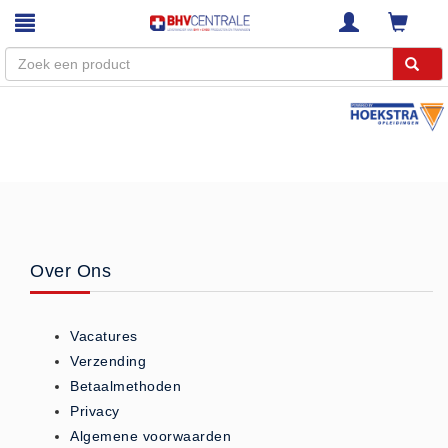
Menu
Home
Webshop
Trainingen
E-Learning
Over Ons
Diensten
Keuringen
Vacatures
RI&E
Verzending
Bedrijfsnoodplannen
Betaalmethoden
Plattegronden
Privacy
VCA Trajecten
Algemene voorwaarden