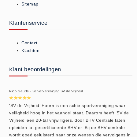
Sitemap
ISO 9001 Begeleiding
Evenementenveiligheid
Inspectiecentrale
Klantenservice
Ons Team
Nieuws
Contact
Contact
Klachten
Betalingsmogelijkheden
Klachten
Klant beoordelingen
Privacy
Verzending
Nico Geurts - Schietvereniging SV de Vrijheid
Retourneren
Algemene Voorwaarden
'SV de Vrijheid’ Hoorn is een schietsportvereniging waar
veiligheid hoog in het vaandel staat. Daarom heeft ‘SV de
Vacatures
Vrijheid’ een 20-tal vrijwilligers, door BHV Centrale laten
Winkel
opleiden tot gecertificeerde BHV-er. Bij de BHV centrale
wordt goed geluisterd naar onze wensen die vervolgens in