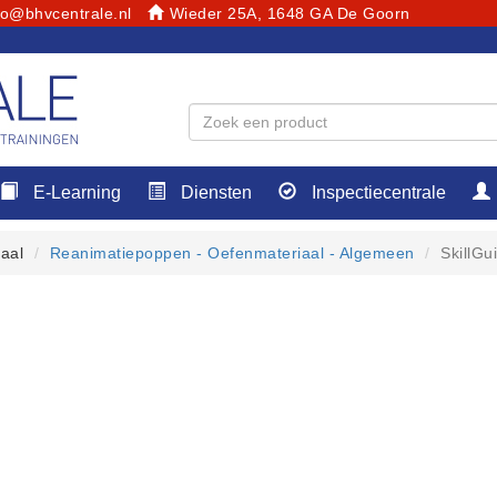
fo@bhvcentrale.nl
Wieder 25A, 1648 GA De Goorn
E-Learning
Diensten
Inspectiecentrale
aal
Reanimatiepoppen - Oefenmateriaal - Algemeen
SkillGu