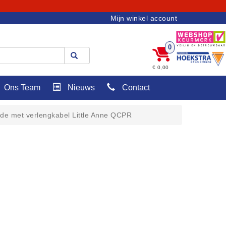
Mijn winkel account
0
€ 0,00
Ons Team
Nieuws
Contact
ide met verlengkabel Little Anne QCPR