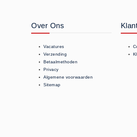
Geneesmiddelen (0)
Huidverzorging (5)
Over Ons
Klan
Koud - Warm kompressen (3)
Overige (1)
Spieren en gewrichten (0)
Vacatures
C
Teken - Beten sets (5)
Verzending
K
Vitamines en mineralen (0)
Betaalmethoden
Privacy
Eerste Hulp Paneel
Algemene voorwaarden
Eerste Hulp Paneel (0)
Sitemap
Evacuatie
Evacuatie (19)
Noodkoffer (0)
Noodverlichting (1)
Stoelen (5)
Zaklampen (9)