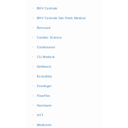
BHV Kleding
>
BHV Centrale
Hesjes (9)
>
BHV Centrale Van Heek Medical
BHV middelen
>
Burncare
BHV kasten (0)
>
Cardiac Science
Evacuatie - Zaklampen (0)
Kleding - Hesjes (0)
>
Cardiosaver
Brandblusmiddelen
>
CU-Medical
Blusdekens (1)
>
Defibtech
Brandblussers (0)
>
Ecosafety
Blusserkasten (3)
>
FireAngel
CO2 blussers (2)
>
FlowFlex
Poederblussers (5)
>
Hartmann
Schuimblussers (6)
>
Brandmelders
HYT
CO melders (2)
>
Medtronic