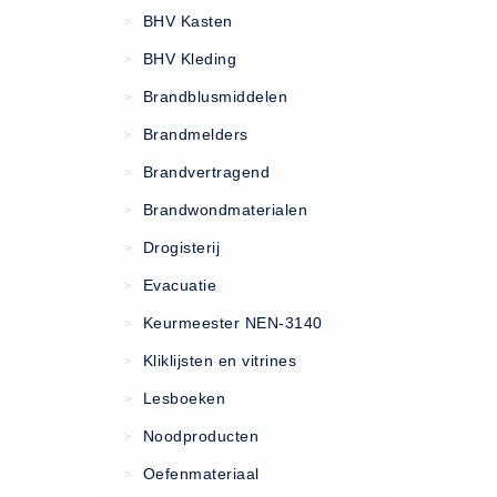
VCA Trajecten
BHV Kasten
>
ISO 9001 Begeleiding
BHV Kleding
>
Evenementenveiligheid
Brandblusmiddelen
>
Inspectiecentrale
Brandmelders
>
Ons Team
Brandvertragend
Nieuws
>
Contact
Brandwondmaterialen
>
Betalingsmogelijkheden
Drogisterij
>
Klachten
Evacuatie
>
Privacy
Keurmeester NEN-3140
>
Verzending
Kliklijsten en vitrines
>
Retourneren
Lesboeken
>
Algemene Voorwaarden
Noodproducten
>
Vacatures
Oefenmateriaal
>
Winkel