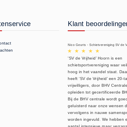
tenservice
Klant beoordelinge
ontact
Nico Geurts - Schietvereniging SV de V
lachten
'SV de Vrijheid’ Hoorn is een
schietsportvereniging waar vei
hoog in het vaandel staat. Da
heeft ‘SV de Vrijheid’ een 20-ta
vrijwilligers, door BHV Central
opleiden tot gecertificeerde BH
Bij de BHV centrale wordt goe
geluisterd naar onze wensen d
vervolgens in nauwe samensp
worden ingevuld. We hebben 
aantal intensieve maar verras