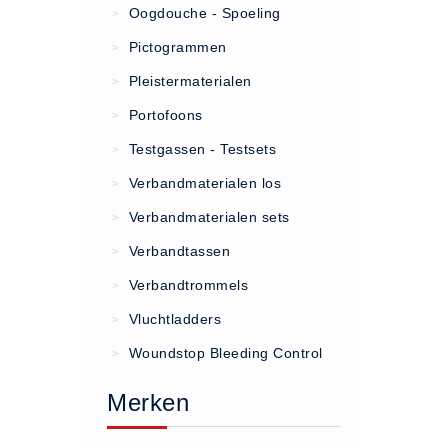
Oogdouche - Spoeling
>
(20)
Pictogrammen
>
AED apparaten (11)
Pleistermaterialen
>
ACTIE
Portofoons
>
Actie (5)
Testgassen - Testsets
>
AED
Verbandmaterialen los
>
AED apparaten (11)
Verbandmaterialen sets
>
AED batterijen (12)
Verbandtassen
AED binnen - buiten kasten (11)
>
AED elektroden (18)
Verbandtrommels
>
AED tassen (14)
Vluchtladders
>
Beademings materialen (6)
Woundstop Bleeding Control
>
AED trainers (14)
Merken
BHV Kasten
BHV kasten (5)