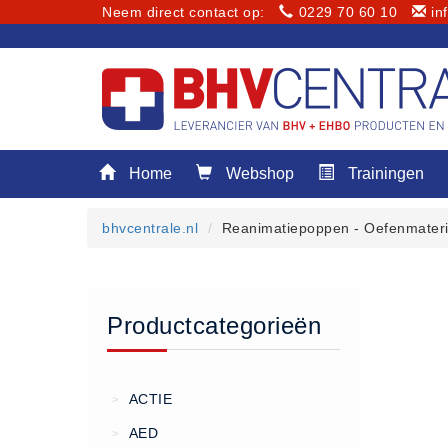
Neem direct contact op:
0229 70 60 10
in
Menu
Home
Webshop
Trainingen
Home
Webshop
bhvcentrale.nl
Reanimatiepoppen - Oefenmateri
Trainingen
E-Learning
Diensten
Productcategorieën
Keuringen
RI&E
Bedrijfsnoodplannen
ACTIE
>
Plattegronden
AED
>