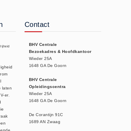
n
Contact
BHV Centrale
rijheid
Bezoekadres & Hoofdkantoor
Wieder 25A
1648 GA De Goorn
ligheid
arom
BHV Centrale
l
Opleidingscentra
e laten
Wieder 25A
V-er.
1648 GA De Goorn
d
ie
De Corantijn 91C
raak
1689 AN Zwaag
een
sende