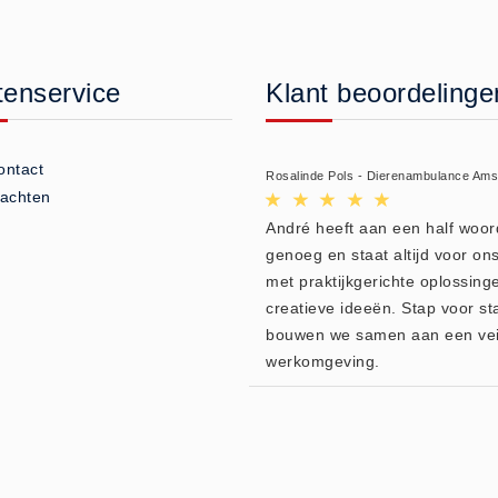
tenservice
Klant beoordelinge
ontact
Rosalinde Pols - Dierenambulance Am
lachten
André heeft aan een half woor
genoeg en staat altijd voor ons
met praktijkgerichte oplossing
creatieve ideeën. Stap voor st
bouwen we samen aan een vei
werkomgeving.