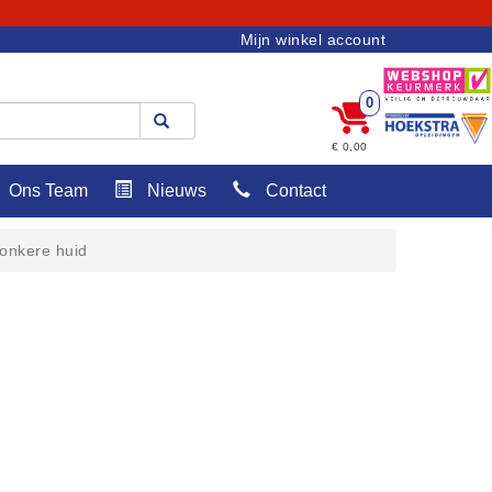
Mijn winkel account
0
€ 0,00
Ons Team
Nieuws
Contact
donkere huid