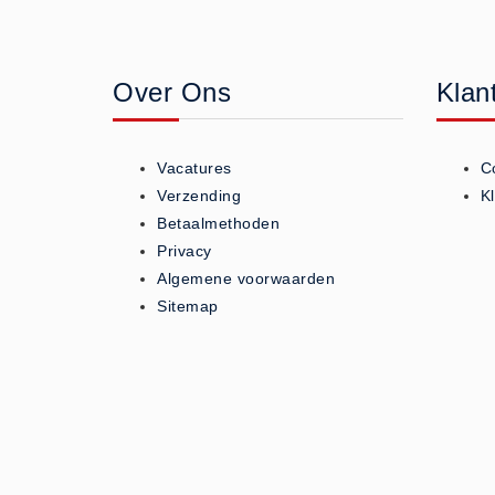
Geneesmiddelen (0)
Huidverzorging (5)
Over Ons
Klan
Koud - Warm kompressen (3)
Overige (1)
Spieren en gewrichten (0)
Vacatures
C
Teken - Beten sets (5)
Verzending
K
Vitamines en mineralen (0)
Betaalmethoden
Privacy
Eerste Hulp Paneel
Algemene voorwaarden
Eerste Hulp Paneel (0)
Sitemap
Evacuatie
Evacuatie (19)
Noodkoffer (0)
Noodverlichting (1)
Stoelen (5)
Zaklampen (9)