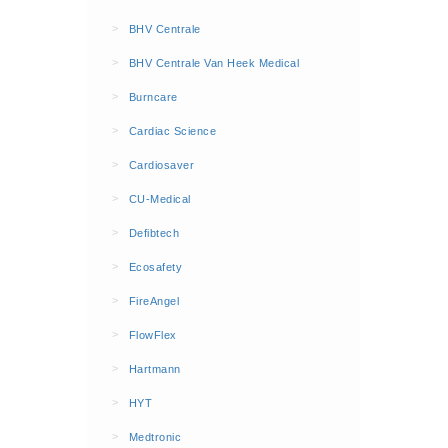
BHV Kleding
>
BHV Centrale
Hesjes (9)
>
BHV Centrale Van Heek Medical
BHV middelen
>
Burncare
BHV kasten (0)
>
Cardiac Science
Evacuatie - Zaklampen (0)
Kleding - Hesjes (0)
>
Cardiosaver
Brandblusmiddelen
>
CU-Medical
Blusdekens (1)
>
Defibtech
Brandblussers (0)
>
Ecosafety
Blusserkasten (3)
>
FireAngel
CO2 blussers (2)
>
FlowFlex
Poederblussers (5)
>
Hartmann
Schuimblussers (6)
>
Brandmelders
HYT
CO melders (2)
>
Medtronic