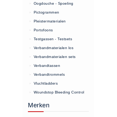
Oogdouche - Spoeling
>
(20)
Pictogrammen
>
AED apparaten (11)
Pleistermaterialen
>
ACTIE
Portofoons
>
Actie (5)
Testgassen - Testsets
>
AED
Verbandmaterialen los
>
AED apparaten (11)
Verbandmaterialen sets
>
AED batterijen (12)
Verbandtassen
AED binnen - buiten kasten (11)
>
AED elektroden (18)
Verbandtrommels
>
AED tassen (14)
Vluchtladders
>
Beademings materialen (6)
Woundstop Bleeding Control
>
AED trainers (14)
Merken
BHV Kasten
BHV kasten (5)