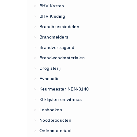
VCA Trajecten
BHV Kasten
>
ISO 9001 Begeleiding
BHV Kleding
>
Evenementenveiligheid
Brandblusmiddelen
>
Inspectiecentrale
Brandmelders
>
Ons Team
Brandvertragend
Nieuws
>
Contact
Brandwondmaterialen
>
Betalingsmogelijkheden
Drogisterij
>
Klachten
Evacuatie
>
Privacy
Keurmeester NEN-3140
>
Verzending
Kliklijsten en vitrines
>
Retourneren
Lesboeken
>
Algemene Voorwaarden
Noodproducten
>
Vacatures
Oefenmateriaal
>
Winkel