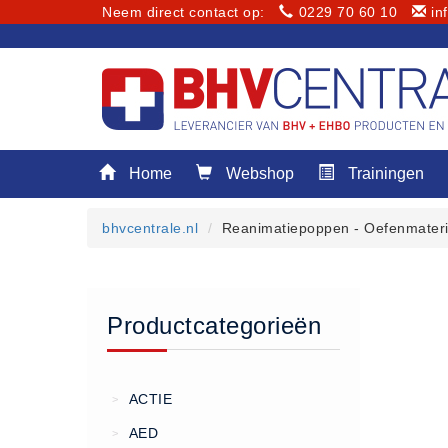
Neem direct contact op:
0229 70 60 10
in
Menu
Home
Webshop
Trainingen
Home
Webshop
bhvcentrale.nl
Reanimatiepoppen - Oefenmateri
Trainingen
E-Learning
Diensten
Productcategorieën
Keuringen
RI&E
Bedrijfsnoodplannen
ACTIE
>
Plattegronden
AED
>