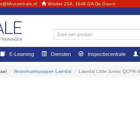
fo@bhvcentrale.nl
Wieder 25A, 1648 GA De Goorn
E-Learning
Diensten
Inspectiecentrale
aal
Reanimatiepoppen Laerdal
Laerdal Little Junior QCPR 