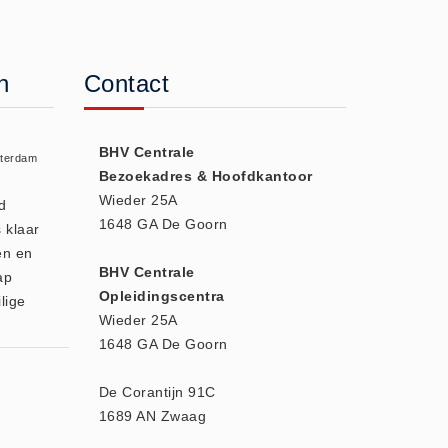
n
Contact
BHV Centrale
sterdam
Bezoekadres & Hoofdkantoor
Wieder 25A
d
1648 GA De Goorn
 klaar
en en
BHV Centrale
ap
Opleidingscentra
lige
Wieder 25A
1648 GA De Goorn
De Corantijn 91C
1689 AN Zwaag