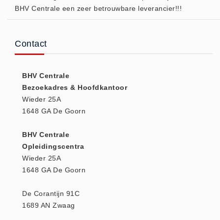
BHV Centrale een zeer betrouwbare leverancier!!!
(20)
AED apparaten (11)
ACTIE
Contact
Actie (5)
AED
BHV Centrale
AED apparaten (11)
Bezoekadres & Hoofdkantoor
AED batterijen (12)
Wieder 25A
1648 GA De Goorn
AED binnen - buiten kasten (11)
AED elektroden (18)
BHV Centrale
AED tassen (14)
Opleidingscentra
Beademings materialen (6)
Wieder 25A
1648 GA De Goorn
AED trainers (14)
BHV Kasten
De Corantijn 91C
BHV kasten (5)
1689 AN Zwaag
BHV Kleding