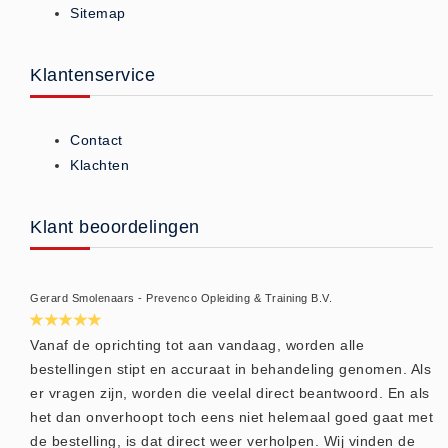
Sitemap
ISO 9001 Begeleiding
Evenementenveiligheid
Inspectiecentrale
Klantenservice
Ons Team
Nieuws
Contact
Contact
Klachten
Betalingsmogelijkheden
Klachten
Klant beoordelingen
Privacy
Verzending
Gerard Smolenaars - Prevenco Opleiding & Training B.V.
Retourneren
Algemene Voorwaarden
Vanaf de oprichting tot aan vandaag, worden alle
bestellingen stipt en accuraat in behandeling genomen. Als
Vacatures
er vragen zijn, worden die veelal direct beantwoord. En als
Winkel
het dan onverhoopt toch eens niet helemaal goed gaat met
de bestelling, is dat direct weer verholpen. Wij vinden de