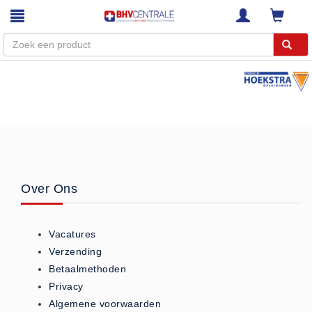
Menu
Home
Webshop
Trainingen
E-Learning
Over Ons
Diensten
Keuringen
Vacatures
RI&E
Verzending
Bedrijfsnoodplannen
Betaalmethoden
Plattegronden
Privacy
VCA Trajecten
Algemene voorwaarden