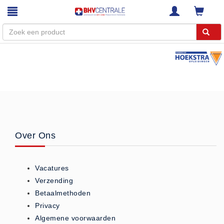
Menu
Home
Webshop
Trainingen
E-Learning
Over Ons
Diensten
Keuringen
Vacatures
RI&E
Verzending
Bedrijfsnoodplannen
Betaalmethoden
Plattegronden
Privacy
VCA Trajecten
Algemene voorwaarden