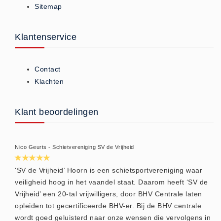
Sitemap
ISO 9001 Begeleiding
Evenementenveiligheid
Inspectiecentrale
Klantenservice
Ons Team
Nieuws
Contact
Contact
Klachten
Betalingsmogelijkheden
Klachten
Klant beoordelingen
Privacy
Verzending
Nico Geurts - Schietvereniging SV de Vrijheid
Retourneren
Algemene Voorwaarden
'SV de Vrijheid’ Hoorn is een schietsportvereniging waar
veiligheid hoog in het vaandel staat. Daarom heeft ‘SV de
Vacatures
Vrijheid’ een 20-tal vrijwilligers, door BHV Centrale laten
Winkel
opleiden tot gecertificeerde BHV-er. Bij de BHV centrale
wordt goed geluisterd naar onze wensen die vervolgens in