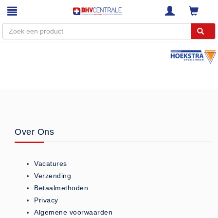
Menu
Home
Webshop
Trainingen
E-Learning
Over Ons
Diensten
Keuringen
Vacatures
RI&E
Verzending
Bedrijfsnoodplannen
Betaalmethoden
Plattegronden
Privacy
VCA Trajecten
Algemene voorwaarden