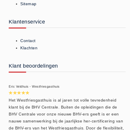
Sitemap
ISO 9001 Begeleiding
Evenementenveiligheid
Inspectiecentrale
Klantenservice
Ons Team
Nieuws
Contact
Contact
Klachten
Betalingsmogelijkheden
Klachten
Klant beoordelingen
Privacy
Verzending
Eric Veldhuis - Westfriesgasthuis
Retourneren
Algemene Voorwaarden
Het Westfriesgasthuis is al jaren tot volle tevredenheid
klant bij de BHV Centrale. Buiten de opleidingen die de
Vacatures
BHV Centrale voor onze nieuwe BHV-ers geeft is er een
Winkel
nauwe samenwerking bij de jaarlijkse her-certificering van
de BHV-ers van het Westfriesgasthuis. Door de flexibiliteit,