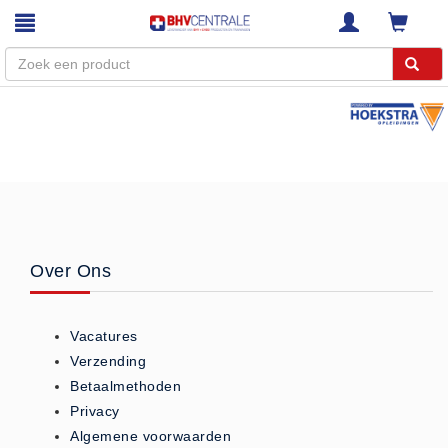
Menu
Home
Webshop
Trainingen
E-Learning
Over Ons
Diensten
Keuringen
Vacatures
RI&E
Verzending
Bedrijfsnoodplannen
Betaalmethoden
Plattegronden
Privacy
VCA Trajecten
Algemene voorwaarden