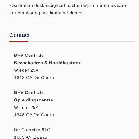
kwaliteit en deskundigheid hebben wij een betrouwbare
(20)
partner waarop wij kunnen rekenen.
AED apparaten (11)
ACTIE
Actie (5)
Contact
AED
AED apparaten (11)
BHV Centrale
AED batterijen (12)
Bezoekadres & Hoofdkantoor
Wieder 25A
AED binnen - buiten kasten (11)
1648 GA De Goorn
AED elektroden (18)
AED tassen (14)
BHV Centrale
Beademings materialen (6)
Opleidingscentra
Wieder 25A
AED trainers (14)
1648 GA De Goorn
BHV Kasten
BHV kasten (5)
De Corantijn 91C
BHV Kleding
1689 AN Zwaag