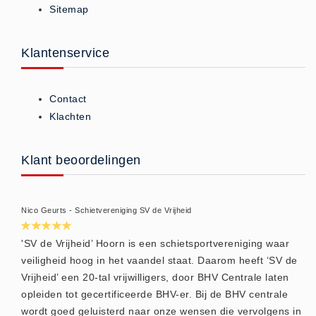
Sitemap
ISO 9001 Begeleiding
Evenementenveiligheid
Inspectiecentrale
Klantenservice
Ons Team
Nieuws
Contact
Contact
Klachten
Betalingsmogelijkheden
Klachten
Klant beoordelingen
Privacy
Verzending
Nico Geurts - Schietvereniging SV de Vrijheid
Retourneren
Algemene Voorwaarden
'SV de Vrijheid’ Hoorn is een schietsportvereniging waar
veiligheid hoog in het vaandel staat. Daarom heeft ‘SV de
Vacatures
Vrijheid’ een 20-tal vrijwilligers, door BHV Centrale laten
Winkel
opleiden tot gecertificeerde BHV-er. Bij de BHV centrale
wordt goed geluisterd naar onze wensen die vervolgens in