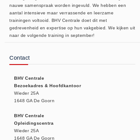
nauwe samenspraak worden ingevuld. We hebben een
(20)
aantal intensieve maar verrassende en leerzame
AED apparaten (11)
trainingen voltooid. BHV Centrale doet dit met
ACTIE
gedrevenheid en expertise op hun vakgebied. We kijken uit
Actie (5)
naar de volgende training in september!
AED
AED apparaten (11)
Contact
AED batterijen (12)
AED binnen - buiten kasten (11)
BHV Centrale
AED elektroden (18)
Bezoekadres & Hoofdkantoor
AED tassen (14)
Wieder 25A
Beademings materialen (6)
1648 GA De Goorn
AED trainers (14)
BHV Centrale
BHV Kasten
Opleidingscentra
BHV kasten (5)
Wieder 25A
BHV Kleding
1648 GA De Goorn