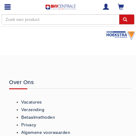
Menu
Home
Webshop
Trainingen
E-Learning
Over Ons
Diensten
Keuringen
Vacatures
RI&E
Verzending
Bedrijfsnoodplannen
Betaalmethoden
Plattegronden
Privacy
VCA Trajecten
Algemene voorwaarden