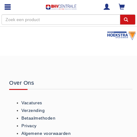
Menu
Home
Webshop
Trainingen
E-Learning
Over Ons
Diensten
Keuringen
Vacatures
RI&E
Verzending
Bedrijfsnoodplannen
Betaalmethoden
Plattegronden
Privacy
VCA Trajecten
Algemene voorwaarden