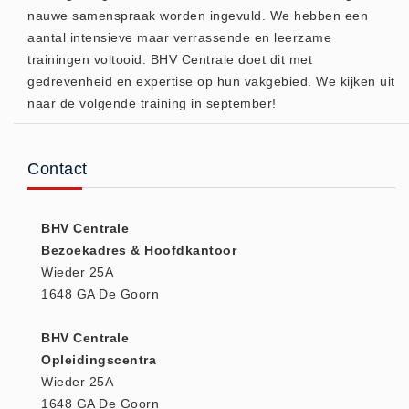
nauwe samenspraak worden ingevuld. We hebben een
(20)
aantal intensieve maar verrassende en leerzame
AED apparaten (11)
trainingen voltooid. BHV Centrale doet dit met
ACTIE
gedrevenheid en expertise op hun vakgebied. We kijken uit
Actie (5)
naar de volgende training in september!
AED
AED apparaten (11)
Contact
AED batterijen (12)
AED binnen - buiten kasten (11)
BHV Centrale
AED elektroden (18)
Bezoekadres & Hoofdkantoor
AED tassen (14)
Wieder 25A
Beademings materialen (6)
1648 GA De Goorn
AED trainers (14)
BHV Centrale
BHV Kasten
Opleidingscentra
BHV kasten (5)
Wieder 25A
BHV Kleding
1648 GA De Goorn