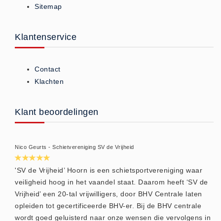
Sitemap
ISO 9001 Begeleiding
Evenementenveiligheid
Inspectiecentrale
Klantenservice
Ons Team
Nieuws
Contact
Contact
Klachten
Betalingsmogelijkheden
Klachten
Klant beoordelingen
Privacy
Verzending
Nico Geurts - Schietvereniging SV de Vrijheid
Retourneren
Algemene Voorwaarden
'SV de Vrijheid’ Hoorn is een schietsportvereniging waar
veiligheid hoog in het vaandel staat. Daarom heeft ‘SV de
Vacatures
Vrijheid’ een 20-tal vrijwilligers, door BHV Centrale laten
Winkel
opleiden tot gecertificeerde BHV-er. Bij de BHV centrale
wordt goed geluisterd naar onze wensen die vervolgens in