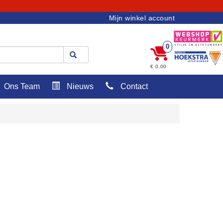
Mijn winkel account
0
€ 0,00
Ons Team
Nieuws
Contact