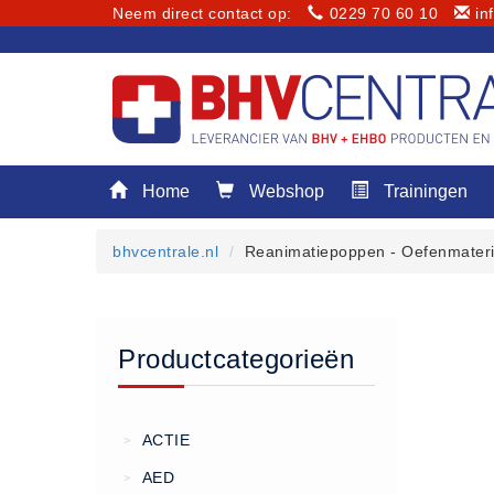
Neem direct contact op:
0229 70 60 10
in
Menu
Home
Webshop
Trainingen
Home
Webshop
bhvcentrale.nl
Reanimatiepoppen - Oefenmateri
Trainingen
E-Learning
Diensten
Productcategorieën
Keuringen
RI&E
Bedrijfsnoodplannen
ACTIE
>
Plattegronden
AED
>