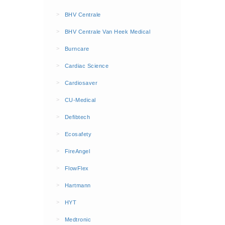
BHV Kleding
>
BHV Centrale
Hesjes (9)
>
BHV Centrale Van Heek Medical
BHV middelen
>
Burncare
BHV kasten (0)
>
Cardiac Science
Evacuatie - Zaklampen (0)
Kleding - Hesjes (0)
>
Cardiosaver
Brandblusmiddelen
>
CU-Medical
Blusdekens (1)
>
Defibtech
Brandblussers (0)
>
Ecosafety
Blusserkasten (3)
>
FireAngel
CO2 blussers (2)
>
FlowFlex
Poederblussers (5)
>
Hartmann
Schuimblussers (6)
>
Brandmelders
HYT
CO melders (2)
>
Medtronic