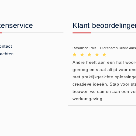
tenservice
Klant beoordelinge
ontact
Rosalinde Pols - Dierenambulance Am
lachten
André heeft aan een half woor
genoeg en staat altijd voor ons
met praktijkgerichte oplossing
creatieve ideeën. Stap voor st
bouwen we samen aan een vei
werkomgeving.