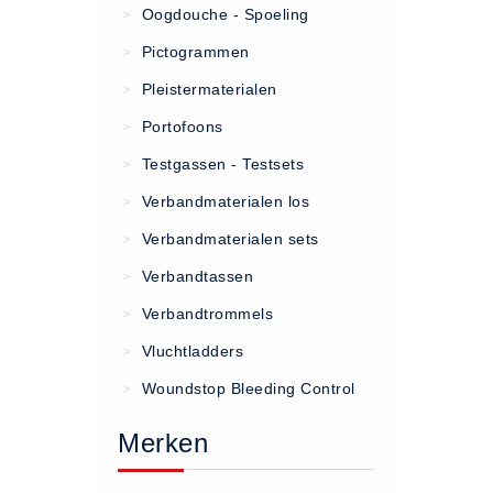
Oogdouche - Spoeling
>
(20)
Pictogrammen
>
AED apparaten (11)
Pleistermaterialen
>
ACTIE
Portofoons
>
Actie (5)
Testgassen - Testsets
>
AED
Verbandmaterialen los
>
AED apparaten (11)
Verbandmaterialen sets
>
AED batterijen (12)
Verbandtassen
AED binnen - buiten kasten (11)
>
AED elektroden (18)
Verbandtrommels
>
AED tassen (14)
Vluchtladders
>
Beademings materialen (6)
Woundstop Bleeding Control
>
AED trainers (14)
Merken
BHV Kasten
BHV kasten (5)