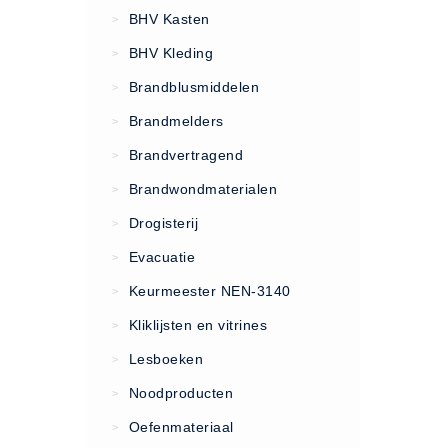
VCA Trajecten
BHV Kasten
>
ISO 9001 Begeleiding
BHV Kleding
>
Evenementenveiligheid
Brandblusmiddelen
>
Inspectiecentrale
Brandmelders
>
Ons Team
Brandvertragend
Nieuws
>
Contact
Brandwondmaterialen
>
Betalingsmogelijkheden
Drogisterij
>
Klachten
Evacuatie
>
Privacy
Keurmeester NEN-3140
>
Verzending
Kliklijsten en vitrines
>
Retourneren
Lesboeken
>
Algemene Voorwaarden
Noodproducten
>
Vacatures
Oefenmateriaal
>
Winkel