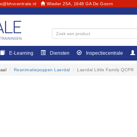
fo@bhvcentrale.nl
Wieder 25A, 1648 GA De Goorn
E-Learning
Diensten
Inspectiecentrale
aal
Reanimatiepoppen Laerdal
Laerdal Little Family QCPR