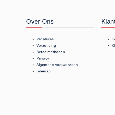
Geneesmiddelen (0)
Huidverzorging (5)
Over Ons
Klan
Koud - Warm kompressen (3)
Overige (1)
Spieren en gewrichten (0)
Vacatures
C
Teken - Beten sets (5)
Verzending
K
Vitamines en mineralen (0)
Betaalmethoden
Privacy
Eerste Hulp Paneel
Algemene voorwaarden
Eerste Hulp Paneel (0)
Sitemap
Evacuatie
Evacuatie (19)
Noodkoffer (0)
Noodverlichting (1)
Stoelen (5)
Zaklampen (9)