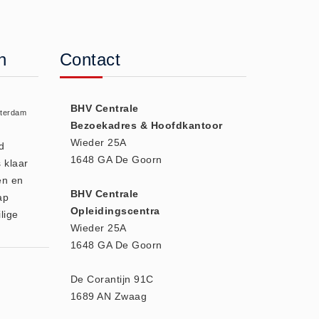
n
Contact
BHV Centrale
sterdam
Bezoekadres & Hoofdkantoor
Wieder 25A
d
1648 GA De Goorn
 klaar
en en
BHV Centrale
ap
Opleidingscentra
lige
Wieder 25A
1648 GA De Goorn
De Corantijn 91C
1689 AN Zwaag