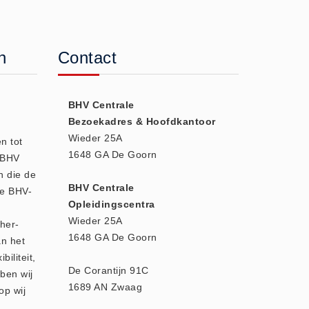
n
Contact
BHV Centrale
Bezoekadres & Hoofdkantoor
Wieder 25A
n tot
1648 GA De Goorn
e BHV
n die de
BHV Centrale
we BHV-
Opleidingscentra
Wieder 25A
 her-
1648 GA De Goorn
an het
biliteit,
De Corantijn 91C
ben wij
1689 AN Zwaag
op wij