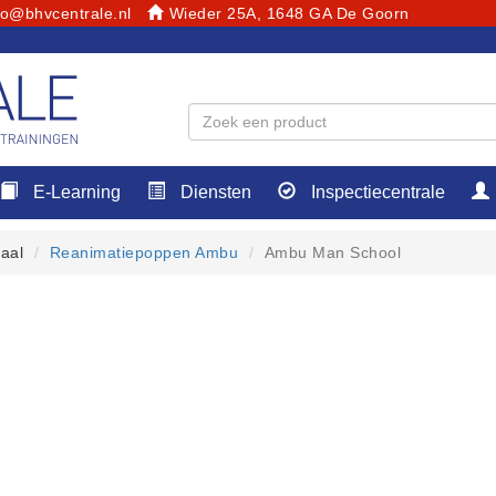
fo@bhvcentrale.nl
Wieder 25A, 1648 GA De Goorn
E-Learning
Diensten
Inspectiecentrale
aal
Reanimatiepoppen Ambu
Ambu Man School