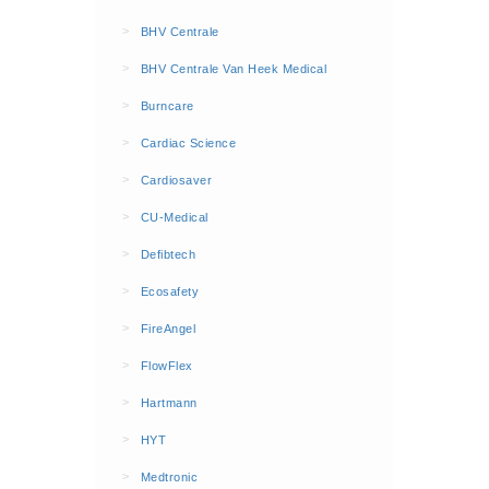
BHV Kleding
>
BHV Centrale
Hesjes (9)
>
BHV Centrale Van Heek Medical
BHV middelen
>
Burncare
BHV kasten (0)
>
Cardiac Science
Evacuatie - Zaklampen (0)
Kleding - Hesjes (0)
>
Cardiosaver
Brandblusmiddelen
>
CU-Medical
Blusdekens (1)
>
Defibtech
Brandblussers (0)
>
Ecosafety
Blusserkasten (3)
>
FireAngel
CO2 blussers (2)
>
FlowFlex
Poederblussers (5)
>
Hartmann
Schuimblussers (6)
>
Brandmelders
HYT
CO melders (2)
>
Medtronic