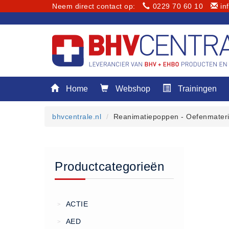
Neem direct contact op:
0229 70 60 10
in
Menu
Home
Webshop
Trainingen
Home
Webshop
bhvcentrale.nl
Reanimatiepoppen - Oefenmateri
Trainingen
E-Learning
Diensten
Productcategorieën
Keuringen
RI&E
Bedrijfsnoodplannen
ACTIE
>
Plattegronden
AED
>