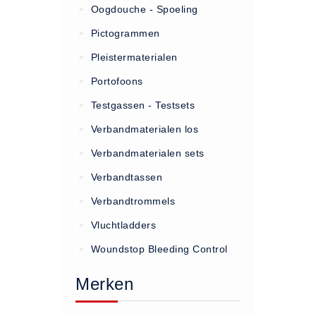
Oogdouche - Spoeling
>
(20)
Pictogrammen
>
AED apparaten (11)
Pleistermaterialen
>
ACTIE
Portofoons
>
Actie (5)
Testgassen - Testsets
>
AED
Verbandmaterialen los
>
AED apparaten (11)
Verbandmaterialen sets
>
AED batterijen (12)
Verbandtassen
AED binnen - buiten kasten (11)
>
AED elektroden (18)
Verbandtrommels
>
AED tassen (14)
Vluchtladders
>
Beademings materialen (6)
Woundstop Bleeding Control
>
AED trainers (14)
Merken
BHV Kasten
BHV kasten (5)