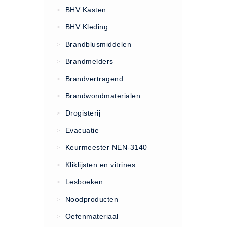
VCA Trajecten
BHV Kasten
>
ISO 9001 Begeleiding
BHV Kleding
>
Evenementenveiligheid
Brandblusmiddelen
>
Inspectiecentrale
Brandmelders
>
Ons Team
Brandvertragend
Nieuws
>
Contact
Brandwondmaterialen
>
Betalingsmogelijkheden
Drogisterij
>
Klachten
Evacuatie
>
Privacy
Keurmeester NEN-3140
>
Verzending
Kliklijsten en vitrines
>
Retourneren
Lesboeken
>
Algemene Voorwaarden
Noodproducten
>
Vacatures
Oefenmateriaal
>
Winkel