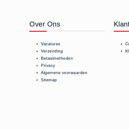
Geneesmiddelen (0)
Huidverzorging (5)
Over Ons
Klan
Koud - Warm kompressen (3)
Overige (1)
Spieren en gewrichten (0)
Vacatures
C
Teken - Beten sets (5)
Verzending
K
Vitamines en mineralen (0)
Betaalmethoden
Privacy
Eerste Hulp Paneel
Algemene voorwaarden
Eerste Hulp Paneel (0)
Sitemap
Evacuatie
Evacuatie (19)
Noodkoffer (0)
Noodverlichting (1)
Stoelen (5)
Zaklampen (9)