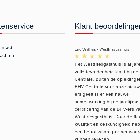
tenservice
Klant beoordelinge
ontact
Eric Veldhuis - Westfriesgasthuis
lachten
Het Westfriesgasthuis is al jare
volle tevredenheid klant bij d
Centrale. Buiten de opleidinge
BHV Centrale voor onze nieu
ers geeft is er een nauwe
samenwerking bij de jaarlijkse
certificering van de BHV-ers v
Westfriesgasthuis. Door de flexi
kwaliteit en deskundigheid heb
een betrouwbare partner waar
kunnen rekenen.