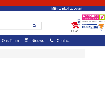
Mijn winkel account
0
€ 0,00
Ons Team
Nieuws
Contact