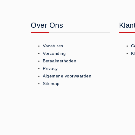
Geneesmiddelen (0)
Huidverzorging (5)
Over Ons
Klan
Koud - Warm kompressen (3)
Overige (1)
Spieren en gewrichten (0)
Vacatures
C
Teken - Beten sets (5)
Verzending
K
Vitamines en mineralen (0)
Betaalmethoden
Privacy
Eerste Hulp Paneel
Algemene voorwaarden
Eerste Hulp Paneel (0)
Sitemap
Evacuatie
Evacuatie (19)
Noodkoffer (0)
Noodverlichting (1)
Stoelen (5)
Zaklampen (9)