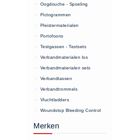
Oogdouche - Spoeling
>
(20)
Pictogrammen
>
AED apparaten (11)
Pleistermaterialen
>
ACTIE
Portofoons
>
Actie (5)
Testgassen - Testsets
>
AED
Verbandmaterialen los
>
AED apparaten (11)
Verbandmaterialen sets
>
AED batterijen (12)
Verbandtassen
AED binnen - buiten kasten (11)
>
AED elektroden (18)
Verbandtrommels
>
AED tassen (14)
Vluchtladders
>
Beademings materialen (6)
Woundstop Bleeding Control
>
AED trainers (14)
Merken
BHV Kasten
BHV kasten (5)