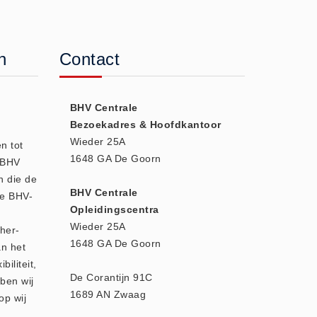
n
Contact
BHV Centrale
Bezoekadres & Hoofdkantoor
Wieder 25A
n tot
1648 GA De Goorn
e BHV
n die de
BHV Centrale
we BHV-
Opleidingscentra
Wieder 25A
 her-
1648 GA De Goorn
an het
biliteit,
De Corantijn 91C
ben wij
1689 AN Zwaag
op wij