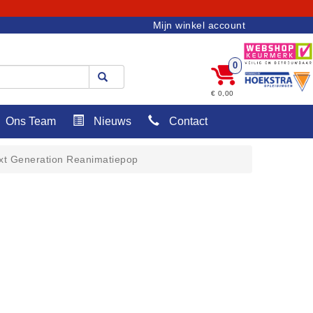
Mijn winkel account
0
€ 0,00
Ons Team
Nieuws
Contact
xt Generation Reanimatiepop