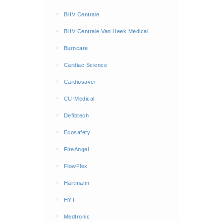
BHV Kleding
>
BHV Centrale
Hesjes (9)
>
BHV Centrale Van Heek Medical
BHV middelen
>
Burncare
BHV kasten (0)
>
Cardiac Science
Evacuatie - Zaklampen (0)
Kleding - Hesjes (0)
>
Cardiosaver
Brandblusmiddelen
>
CU-Medical
Blusdekens (1)
>
Defibtech
Brandblussers (0)
>
Ecosafety
Blusserkasten (3)
>
FireAngel
CO2 blussers (2)
>
FlowFlex
Poederblussers (5)
>
Hartmann
Schuimblussers (6)
>
Brandmelders
HYT
CO melders (2)
>
Medtronic