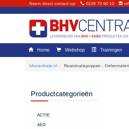
Neem direct contact op:
0229 70 60 10
in
Menu
Home
Webshop
Trainingen
Home
Webshop
bhvcentrale.nl
Reanimatiepoppen - Oefenmateri
Trainingen
E-Learning
Diensten
Productcategorieën
Keuringen
RI&E
Bedrijfsnoodplannen
ACTIE
>
Plattegronden
AED
>