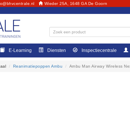
fo@bhvcentrale.nl
Wieder 25A, 1648 GA De Goorn
E-Learning
Diensten
Inspectiecentrale
aal
Reanimatiepoppen Ambu
Ambu Man Airway Wireless Ne