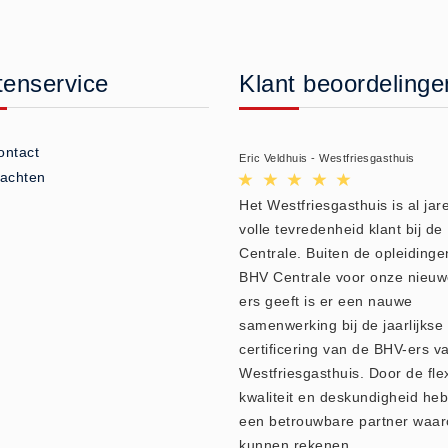
tenservice
Klant beoordelinge
ontact
Eric Veldhuis - Westfriesgasthuis
lachten
Het Westfriesgasthuis is al jare
volle tevredenheid klant bij d
Centrale. Buiten de opleidinge
BHV Centrale voor onze nieu
ers geeft is er een nauwe
samenwerking bij de jaarlijkse
certificering van de BHV-ers v
Westfriesgasthuis. Door de flexi
kwaliteit en deskundigheid heb
een betrouwbare partner waar
kunnen rekenen.