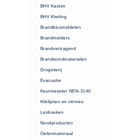
VCA Trajecten
BHV Kasten
>
ISO 9001 Begeleiding
BHV Kleding
>
Evenementenveiligheid
Brandblusmiddelen
>
Inspectiecentrale
Brandmelders
>
Ons Team
Brandvertragend
Nieuws
>
Contact
Brandwondmaterialen
>
Betalingsmogelijkheden
Drogisterij
>
Klachten
Evacuatie
>
Privacy
Keurmeester NEN-3140
>
Verzending
Kliklijsten en vitrines
>
Retourneren
Lesboeken
>
Algemene Voorwaarden
Noodproducten
>
Vacatures
Oefenmateriaal
>
Winkel