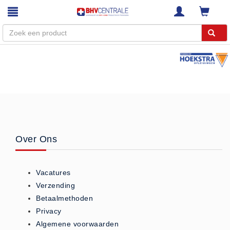
Menu
Home
Webshop
Trainingen
E-Learning
Over Ons
Diensten
Keuringen
Vacatures
RI&E
Verzending
Bedrijfsnoodplannen
Betaalmethoden
Plattegronden
Privacy
VCA Trajecten
Algemene voorwaarden