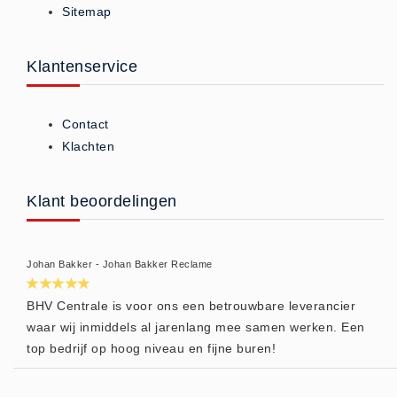
Sitemap
ISO 9001 Begeleiding
Evenementenveiligheid
Inspectiecentrale
Klantenservice
Ons Team
Nieuws
Contact
Contact
Klachten
Betalingsmogelijkheden
Klachten
Klant beoordelingen
Privacy
Verzending
Johan Bakker - Johan Bakker Reclame
Retourneren
Algemene Voorwaarden
BHV Centrale is voor ons een betrouwbare leverancier
waar wij inmiddels al jarenlang mee samen werken. Een
Vacatures
top bedrijf op hoog niveau en fijne buren!
Winkel