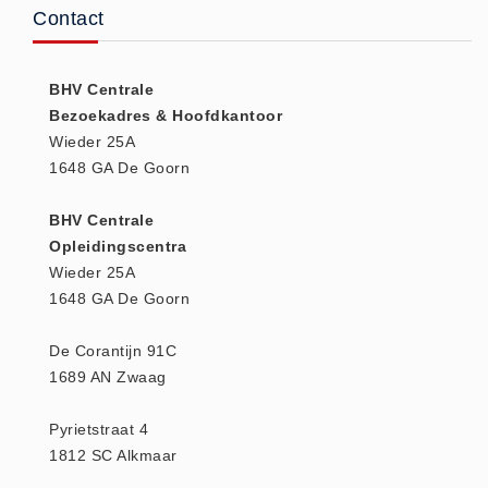
Contact
(20)
AED apparaten (11)
ACTIE
BHV Centrale
Bezoekadres & Hoofdkantoor
Actie (5)
Wieder 25A
AED
1648 GA De Goorn
AED apparaten (11)
AED batterijen (12)
BHV Centrale
Opleidingscentra
AED binnen - buiten kasten (11)
Wieder 25A
AED elektroden (18)
1648 GA De Goorn
AED tassen (14)
Beademings materialen (6)
De Corantijn 91C
1689 AN Zwaag
AED trainers (14)
BHV Kasten
Pyrietstraat 4
BHV kasten (5)
1812 SC Alkmaar
BHV Kleding