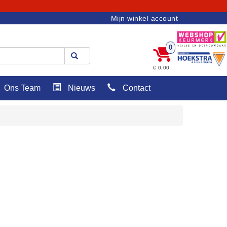
Mijn winkel account
0
€ 0,00
Ons Team
Nieuws
Contact