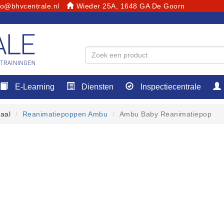
fo@bhvcentrale.nl
Wieder 25A, 1648 GA De Goorn
E-Learning
Diensten
Inspectiecentrale
aal
Reanimatiepoppen Ambu
Ambu Baby Reanimatiepop