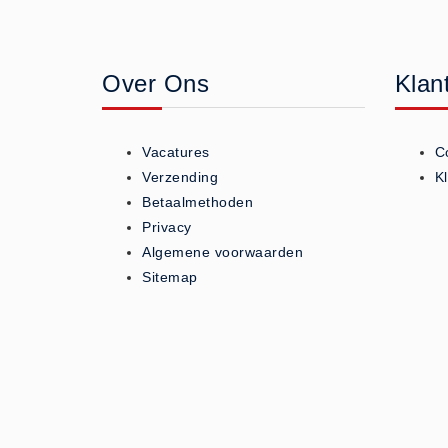
Geneesmiddelen (0)
Huidverzorging (5)
Over Ons
Klan
Koud - Warm kompressen (3)
Overige (1)
Spieren en gewrichten (0)
Vacatures
C
Teken - Beten sets (5)
Verzending
K
Vitamines en mineralen (0)
Betaalmethoden
Privacy
Eerste Hulp Paneel
Algemene voorwaarden
Eerste Hulp Paneel (0)
Sitemap
Evacuatie
Evacuatie (19)
Noodkoffer (0)
Noodverlichting (1)
Stoelen (5)
Zaklampen (9)