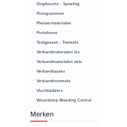
Oogdouche - Spoeling
>
(20)
Pictogrammen
>
AED apparaten (11)
Pleistermaterialen
>
ACTIE
Portofoons
>
Actie (5)
Testgassen - Testsets
>
AED
Verbandmaterialen los
>
AED apparaten (11)
Verbandmaterialen sets
>
AED batterijen (12)
Verbandtassen
AED binnen - buiten kasten (11)
>
AED elektroden (18)
Verbandtrommels
>
AED tassen (14)
Vluchtladders
>
Beademings materialen (6)
Woundstop Bleeding Control
>
AED trainers (14)
Merken
BHV Kasten
BHV kasten (5)