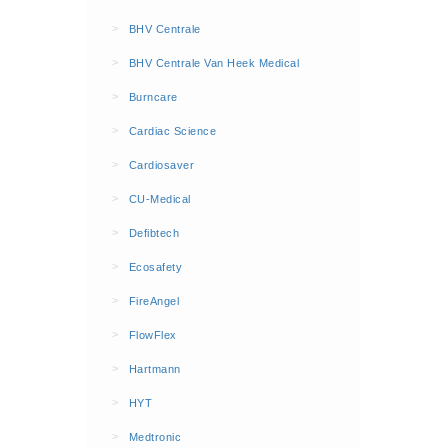
BHV Kleding
>
BHV Centrale
Hesjes (9)
>
BHV Centrale Van Heek Medical
BHV middelen
>
Burncare
BHV kasten (0)
>
Cardiac Science
Evacuatie - Zaklampen (0)
Kleding - Hesjes (0)
>
Cardiosaver
Brandblusmiddelen
>
CU-Medical
Blusdekens (1)
>
Defibtech
Brandblussers (0)
>
Ecosafety
Blusserkasten (3)
>
FireAngel
CO2 blussers (2)
>
FlowFlex
Poederblussers (5)
>
Hartmann
Schuimblussers (6)
>
Brandmelders
HYT
CO melders (2)
>
Medtronic