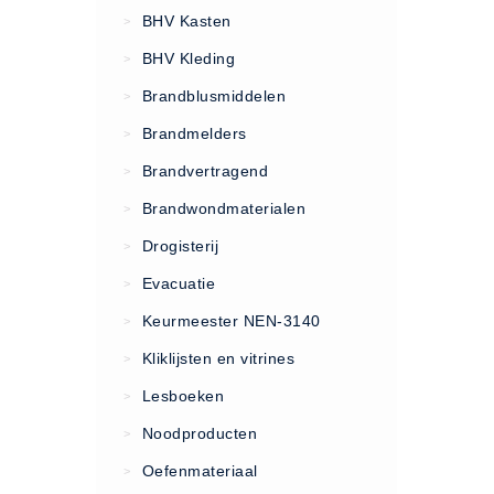
VCA Trajecten
BHV Kasten
>
ISO 9001 Begeleiding
BHV Kleding
>
Evenementenveiligheid
Brandblusmiddelen
>
Inspectiecentrale
Brandmelders
>
Ons Team
Brandvertragend
Nieuws
>
Contact
Brandwondmaterialen
>
Betalingsmogelijkheden
Drogisterij
>
Klachten
Evacuatie
>
Privacy
Keurmeester NEN-3140
>
Verzending
Kliklijsten en vitrines
>
Retourneren
Lesboeken
>
Algemene Voorwaarden
Noodproducten
>
Vacatures
Oefenmateriaal
>
Winkel