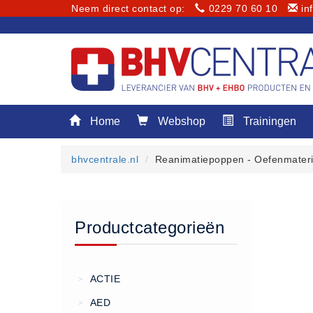
Neem direct contact op:
0229 70 60 10
in
Menu
Home
Webshop
Trainingen
Home
Webshop
bhvcentrale.nl
Reanimatiepoppen - Oefenmateri
Trainingen
E-Learning
Diensten
Productcategorieën
Keuringen
RI&E
Bedrijfsnoodplannen
ACTIE
>
Plattegronden
AED
>