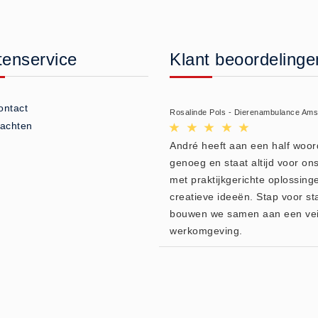
tenservice
Klant beoordelinge
ontact
Rosalinde Pols - Dierenambulance Am
lachten
André heeft aan een half woor
genoeg en staat altijd voor ons
met praktijkgerichte oplossing
creatieve ideeën. Stap voor st
bouwen we samen aan een vei
werkomgeving.