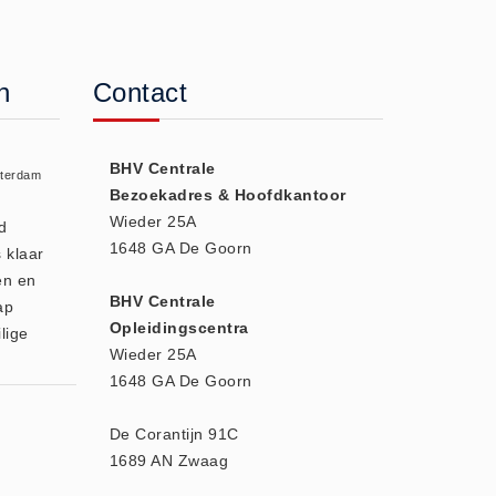
n
Contact
BHV Centrale
sterdam
Bezoekadres & Hoofdkantoor
Wieder 25A
d
1648 GA De Goorn
 klaar
en en
BHV Centrale
ap
Opleidingscentra
lige
Wieder 25A
1648 GA De Goorn
De Corantijn 91C
1689 AN Zwaag