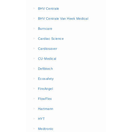
BHV Kleding
>
BHV Centrale
Hesjes (9)
>
BHV Centrale Van Heek Medical
BHV middelen
>
Burncare
BHV kasten (0)
>
Cardiac Science
Evacuatie - Zaklampen (0)
Kleding - Hesjes (0)
>
Cardiosaver
Brandblusmiddelen
>
CU-Medical
Blusdekens (1)
>
Defibtech
Brandblussers (0)
>
Ecosafety
Blusserkasten (3)
>
FireAngel
CO2 blussers (2)
>
FlowFlex
Poederblussers (5)
>
Hartmann
Schuimblussers (6)
>
Brandmelders
HYT
CO melders (2)
>
Medtronic