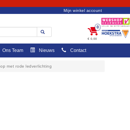
Mijn winkel account
0
€ 0,00
Ons Team
Nieuws
Contact
p met rode ledverlichting