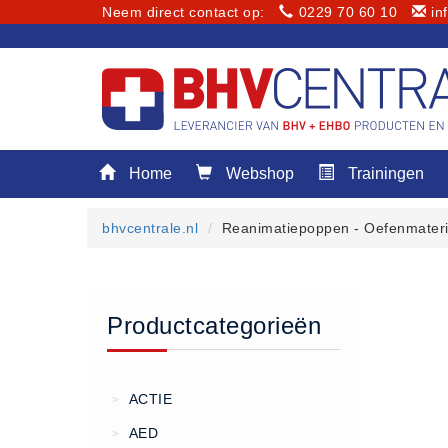
Neem direct contact op:
0229 70 60 10
in
Menu
Home
Webshop
Trainingen
Home
Webshop
bhvcentrale.nl
Reanimatiepoppen - Oefenmateri
Trainingen
E-Learning
Diensten
Productcategorieën
Keuringen
RI&E
Bedrijfsnoodplannen
ACTIE
>
Plattegronden
AED
>