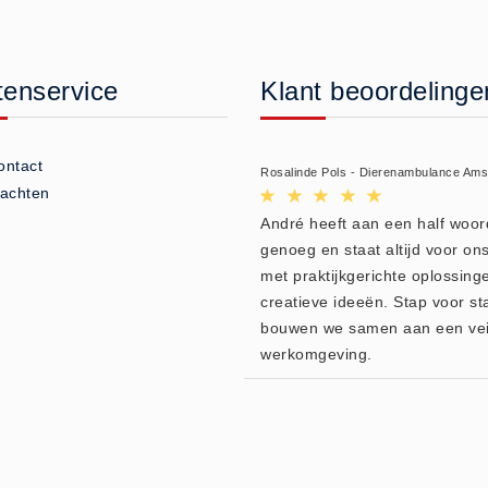
tenservice
Klant beoordelinge
ontact
Rosalinde Pols - Dierenambulance Am
lachten
André heeft aan een half woor
genoeg en staat altijd voor ons
met praktijkgerichte oplossing
creatieve ideeën. Stap voor st
bouwen we samen aan een vei
werkomgeving.