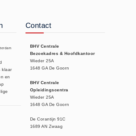
n
Contact
BHV Centrale
sterdam
Bezoekadres & Hoofdkantoor
Wieder 25A
d
1648 GA De Goorn
 klaar
en en
BHV Centrale
ap
Opleidingscentra
lige
Wieder 25A
1648 GA De Goorn
De Corantijn 91C
1689 AN Zwaag