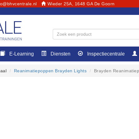
fo@bhvcentrale.nl
Wieder 25A, 1648 GA De Goorn
E-Learning
Diensten
Inspectiecentrale
aal
Reanimatiepoppen Brayden Lights
Brayden Reanimatiepo