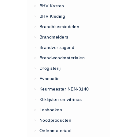
VCA Trajecten
BHV Kasten
>
ISO 9001 Begeleiding
BHV Kleding
>
Evenementenveiligheid
Brandblusmiddelen
>
Inspectiecentrale
Brandmelders
>
Ons Team
Brandvertragend
Nieuws
>
Contact
Brandwondmaterialen
>
Betalingsmogelijkheden
Drogisterij
>
Klachten
Evacuatie
>
Privacy
Keurmeester NEN-3140
>
Verzending
Kliklijsten en vitrines
>
Retourneren
Lesboeken
>
Algemene Voorwaarden
Noodproducten
>
Vacatures
Oefenmateriaal
>
Winkel