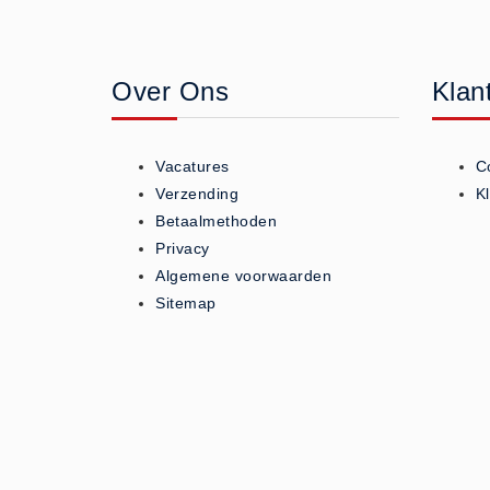
Geneesmiddelen (0)
Huidverzorging (5)
Over Ons
Klan
Koud - Warm kompressen (3)
Overige (1)
Spieren en gewrichten (0)
Vacatures
C
Teken - Beten sets (5)
Verzending
K
Vitamines en mineralen (0)
Betaalmethoden
Privacy
Eerste Hulp Paneel
Algemene voorwaarden
Eerste Hulp Paneel (0)
Sitemap
Evacuatie
Evacuatie (19)
Noodkoffer (0)
Noodverlichting (1)
Stoelen (5)
Zaklampen (9)