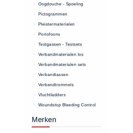
Oogdouche - Spoeling
>
(20)
Pictogrammen
>
AED apparaten (11)
Pleistermaterialen
>
ACTIE
Portofoons
>
Actie (5)
Testgassen - Testsets
>
AED
Verbandmaterialen los
>
AED apparaten (11)
Verbandmaterialen sets
>
AED batterijen (12)
Verbandtassen
AED binnen - buiten kasten (11)
>
AED elektroden (18)
Verbandtrommels
>
AED tassen (14)
Vluchtladders
>
Beademings materialen (6)
Woundstop Bleeding Control
>
AED trainers (14)
Merken
BHV Kasten
BHV kasten (5)