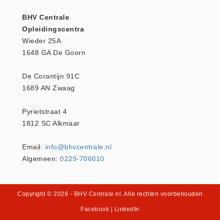
Keurmeester NEN-3140 (1)
BHV Centrale
Kliklijsten en vitrines
Opleidingscentra
Wieder 25A
Kliklijsten en vitrines (2)
1648 GA De Goorn
Lesboeken
Lesboeken - Algemeen (10)
De Corantijn 91C
Medicatie en Drogisterij
1689 AN Zwaag
Desinfectants (0)
Pyrietstraat 4
Medicatie (0)
1812 SC Alkmaar
Noodproducten
Noodproducten (5)
Email:
info@bhvcentrale.nl
Algemeen:
0229-706010
Oefenmateriaal
Brand (9)
Trainingselektroden (7)
Copyright © 2026
- BHV Centrale.nl
. Alle rechten voorbehouden
Verslikken en verstikken (1)
Facebook
|
LinkedIn
Oogdouche - Spoeling