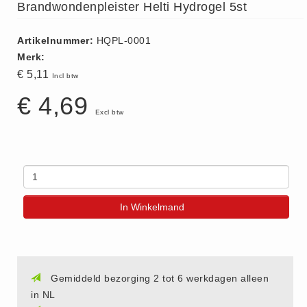
Brandwondenpleister Helti Hydrogel 5st
(20)
AED apparaten (11)
Artikelnummer:
HQPL-0001
ACTIE
Merk:
€ 5,11
Actie (5)
Incl btw
AED
€ 4,69
Excl btw
AED apparaten (11)
AED batterijen (12)
AED binnen - buiten kasten (11)
AED elektroden (18)
AED tassen (14)
In Winkelmand
Beademings materialen (6)
AED trainers (14)
BHV Kasten
Gemiddeld bezorging 2 tot 6 werkdagen alleen
BHV kasten (5)
in NL
BHV Kleding