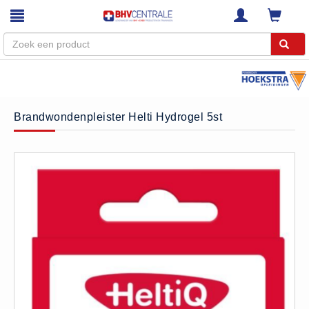
Menu
Home
Brandwondenpleister Helti Hydrogel 5st
Webshop
Trainingen
E-Learning
Diensten
Keuringen
RI&E
Bedrijfsnoodplannen
Plattegronden
VCA Trajecten