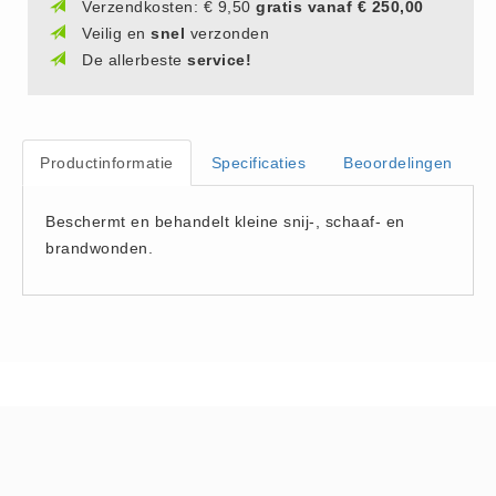
Verzendkosten: € 9,50
gratis vanaf € 250,00
Hesjes (9)
Veilig en
snel
verzonden
BHV middelen
De allerbeste
service!
BHV kasten (0)
Evacuatie - Zaklampen (0)
Kleding - Hesjes (0)
Productinformatie
Specificaties
Beoordelingen
Brandblusmiddelen
Beschermt en behandelt kleine snij-, schaaf- en
Blusdekens (1)
brandwonden.
Brandblussers (0)
Blusserkasten (3)
CO2 blussers (2)
Poederblussers (5)
Schuimblussers (6)
Brandmelders
CO melders (2)
Rookmelders (8)