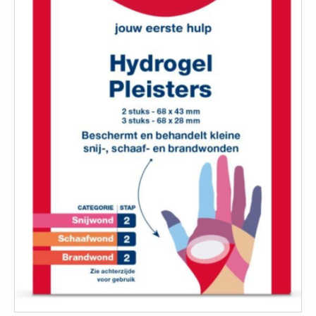
ISO 9001 Begeleiding
Evenementenveiligheid
Inspectiecentrale
Ons Team
Nieuws
Contact
Betalingsmogelijkheden
Klachten
Privacy
Verzending
Retourneren
Algemene Voorwaarden
Vacatures
Winkel