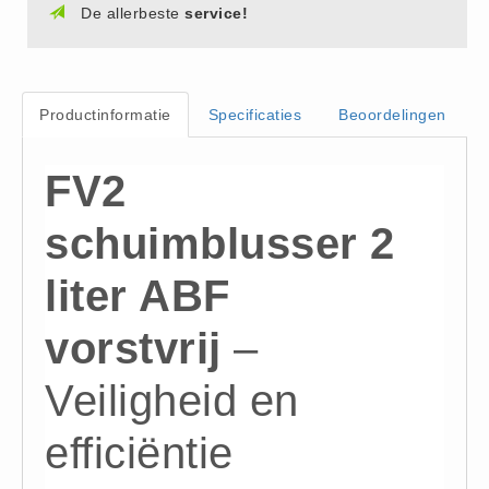
De allerbeste
service!
Hesjes (9)
BHV middelen
BHV kasten (0)
Productinformatie
Specificaties
Beoordelingen
Evacuatie - Zaklampen (0)
Kleding - Hesjes (0)
FV2
Brandblusmiddelen
Blusdekens (1)
schuimblusser 2
Brandblussers (0)
liter ABF
Blusserkasten (3)
CO2 blussers (2)
vorstvrij
–
Poederblussers (5)
Schuimblussers (6)
Veiligheid en
Brandmelders
efficiëntie
CO melders (2)
Rookmelders (8)