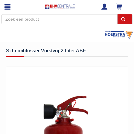
Menu
Home
Schuimblusser Vorstvrij 2 Liter ABF
Webshop
Trainingen
E-Learning
Diensten
Keuringen
RI&E
Bedrijfsnoodplannen
Plattegronden
VCA Trajecten