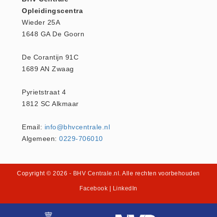
Verbandtrommels
Opleidingscentra
Verbandtrommels (9)
Wieder 25A
Vluchtladders
1648 GA De Goorn
Vluchtladders (5)
De Corantijn 91C
Woundstop Bleeding Control
1689 AN Zwaag
(20)
stop de bloeding (5)
Pyrietstraat 4
1812 SC Alkmaar
Zorgproducten algemeen
Medische apparatuur (0)
Email:
info@bhvcentrale.nl
Algemeen:
0229-706010
Copyright © 2026
- BHV Centrale.nl
. Alle rechten voorbehouden
Facebook
|
LinkedIn