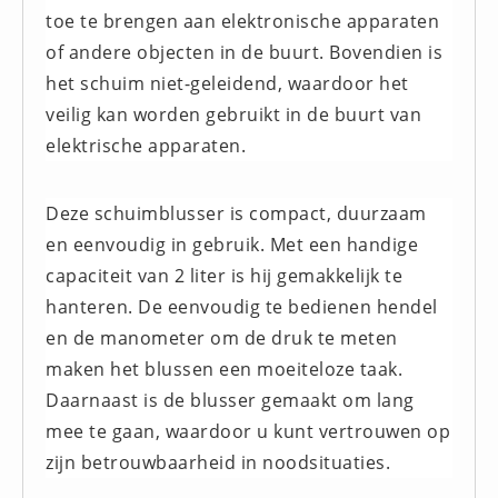
toe te brengen aan elektronische apparaten
Huidverzorging (5)
of andere objecten in de buurt. Bovendien is
Koud - Warm kompressen (3)
het schuim niet-geleidend, waardoor het
Overige (1)
veilig kan worden gebruikt in de buurt van
Spieren en gewrichten (0)
elektrische apparaten.
Teken - Beten sets (5)
Vitamines en mineralen (0)
Deze schuimblusser is compact, duurzaam
Eerste Hulp Paneel
en eenvoudig in gebruik. Met een handige
Eerste Hulp Paneel (0)
capaciteit van 2 liter is hij gemakkelijk te
Evacuatie
hanteren. De eenvoudig te bedienen hendel
Evacuatie (19)
en de manometer om de druk te meten
Noodkoffer (0)
maken het blussen een moeiteloze taak.
Noodverlichting (1)
Daarnaast is de blusser gemaakt om lang
Stoelen (5)
mee te gaan, waardoor u kunt vertrouwen op
zijn betrouwbaarheid in noodsituaties.
Zaklampen (9)
Keurmeester NEN-3140