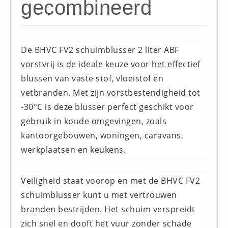
gecombineerd
Brandmelders - Algemeen (1)
Brandvertragend
Brandvertragend (9)
De BHVC FV2 schuimblusser 2 liter ABF
Brandwondmaterialen
vorstvrij is de ideale keuze voor het effectief
Brandwondmaterialen -
blussen van vaste stof, vloeistof en
Algemeen (9)
vetbranden. Met zijn vorstbestendigheid tot
CO2 meters
-30°C is deze blusser perfect geschikt voor
CO2 meters (0)
gebruik in koude omgevingen, zoals
Corona maatregelen
kantoorgebouwen, woningen, caravans,
werkplaatsen en keukens.
COVID-19 artikelen (0)
COVID-19 artikelen
Veiligheid staat voorop en met de BHVC FV2
COVID-19 artikelen (0)
schuimblusser kunt u met vertrouwen
Drogisterij
branden bestrijden. Het schuim verspreidt
Desinfectants (6)
zich snel en dooft het vuur zonder schade
Geneesmiddelen (0)