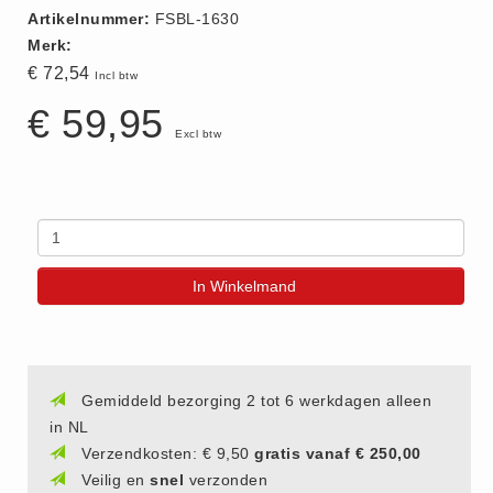
Artikelnummer:
FSBL-1630
(20)
Merk:
AED apparaten (11)
€ 72,54
Incl btw
ACTIE
€ 59,95
Actie (5)
Excl btw
AED
AED apparaten (11)
AED batterijen (12)
AED binnen - buiten kasten (11)
AED elektroden (18)
In Winkelmand
AED tassen (14)
Beademings materialen (6)
AED trainers (14)
Gemiddeld bezorging 2 tot 6 werkdagen alleen
BHV Kasten
in NL
BHV kasten (5)
Verzendkosten: € 9,50
gratis vanaf € 250,00
Veilig en
snel
verzonden
BHV Kleding