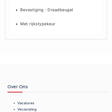
Oogdouche - Spoeling -
Bevestiging : Draadbeugel
Algemeen (5)
Pictogrammen
Met rijkstypekeur
Bordjes (14)
Stickers (17)
Pleistermaterialen
Dispensers (5)
HACCP blauw (4)
Navulling dispensers (26)
Textiel - Waterafstotend (11)
Portofoons
Over Ons
Portofoons - Algemeen (3)
Reanimatiepoppen -
Vacatures
Oefenmateriaal
Verzending