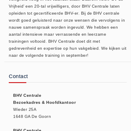
Verbandmaterialen los
Vrijheid’ een 20-tal vrijwilligers, door BHV Centrale laten
Fingerbobs (3)
opleiden tot gecertificeerde BHV-er. Bij de BHV centrale
Gaaskompres - Niet verklevend
wordt goed geluisterd naar onze wensen die vervolgens in
(6)
nauwe samenspraak worden ingevuld. We hebben een
aantal intensieve maar verrassende en leerzame
Handschoenen (1)
trainingen voltooid. BHV Centrale doet dit met
Hevige bloedingen (2)
gedrevenheid en expertise op hun vakgebied. We kijken uit
Overige - Instrumenten (8)
naar de volgende training in september!
Snelverband (4)
Windsels (5)
Contact
Verbandmaterialen - Algemeen
(1)
BHV Centrale
Verbandmaterialen sets
Bezoekadres & Hoofdkantoor
Verbandmaterialen sets (8)
Wieder 25A
Verbandtassen
1648 GA De Goorn
Verbandtassen - Algemeen (10)
BHV Centrale