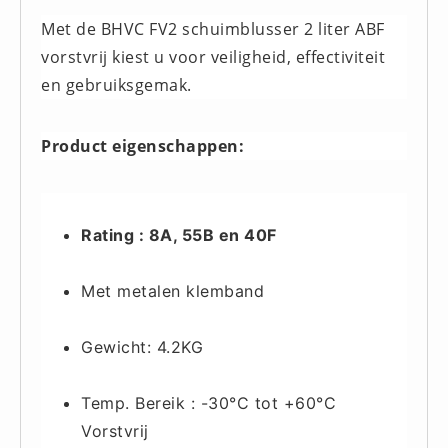
Met de BHVC FV2 schuimblusser 2 liter ABF
Keurmeester NEN-3140 (1)
vorstvrij kiest u voor veiligheid, effectiviteit
Kliklijsten en vitrines
en gebruiksgemak.
Kliklijsten en vitrines (2)
Lesboeken
Product eigenschappen:
Lesboeken - Algemeen (10)
Medicatie en Drogisterij
Desinfectants (0)
Rating : 8A, 55B en 40F
Medicatie (0)
Noodproducten
Met metalen klemband
Noodproducten (5)
Oefenmateriaal
Gewicht: 4.2KG
Brand (9)
Trainingselektroden (7)
Temp. Bereik : -30°C tot +60°C
Verslikken en verstikken (1)
Vorstvrij
Oogdouche - Spoeling