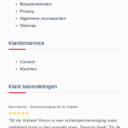
- (0)
Betaalmethoden
Accessoires Ambu (0)
Privacy
Accessoires Laerdal (0)
Algemene voorwaarden
Sitemap
Reanimatiepoppen -
Oefenmateriaal - Algemeen (0)
Klantenservice
Reanimatiepoppen Ambu (0)
Reanimatiepoppen Brayden
Lights (0)
Contact
Reanimatiepoppen Laerdal (0)
Klachten
Reanimatiepoppen Lifeform (0)
Testgassen - Testsets
Klant beoordelingen
Testgassen - Testsets -
Algemeen (5)
Nico Geurts - Schietvereniging SV de Vrijheid
VDB
Computers (0)
'SV de Vrijheid’ Hoorn is een schietsportvereniging waar
veiligheid hoog in het vaandel staat. Daarom heeft ‘SV de