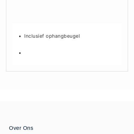
Oogdouche - Spoeling -
Algemeen (5)
Pictogrammen
Inclusief ophangbeugel
Bordjes (14)
Stickers (17)
Pleistermaterialen
Dispensers (5)
HACCP blauw (4)
Navulling dispensers (26)
Textiel - Waterafstotend (11)
Portofoons
Portofoons - Algemeen (3)
Reanimatiepoppen -
Oefenmateriaal
Over Ons