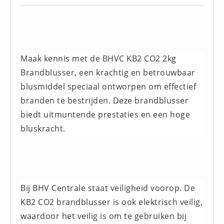
Hesjes (9)
BHV middelen
BHV kasten (0)
Evacuatie - Zaklampen (0)
Maak kennis met de BHVC KB2 CO2 2kg
Kleding - Hesjes (0)
Brandblusser, een krachtig en betrouwbaar
blusmiddel speciaal ontworpen om effectief
Brandblusmiddelen
branden te bestrijden. Deze brandblusser
Blusdekens (1)
biedt uitmuntende prestaties en een hoge
Brandblussers (0)
bluskracht.
Blusserkasten (3)
CO2 blussers (2)
Poederblussers (5)
Schuimblussers (6)
Bij BHV Centrale staat veiligheid voorop. De
Brandmelders
KB2 CO2 brandblusser is ook elektrisch veilig,
CO melders (2)
waardoor het veilig is om te gebruiken bij
Rookmelders (8)