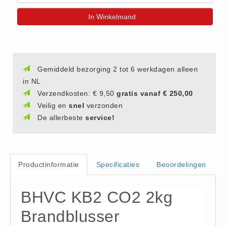
(20)
In Winkelmand
AED apparaten (11)
ACTIE
Actie (5)
Gemiddeld bezorging 2 tot 6 werkdagen alleen
AED
in NL
AED apparaten (11)
Verzendkosten: € 9,50
gratis vanaf € 250,00
AED batterijen (12)
Veilig en
snel
verzonden
AED binnen - buiten kasten (11)
De allerbeste
service!
AED elektroden (18)
AED tassen (14)
Beademings materialen (6)
Productinformatie
Specificaties
Beoordelingen
AED trainers (14)
BHV Kasten
BHVC KB2 CO2 2kg
BHV kasten (5)
Brandblusser
BHV Kleding