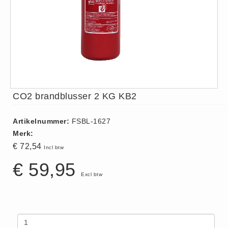
ISO 9001 Begeleiding
Evenementenveiligheid
Inspectiecentrale
Ons Team
Nieuws
Contact
CO2 brandblusser 2 KG KB2
Betalingsmogelijkheden
Klachten
Artikelnummer:
FSBL-1627
Privacy
Merk:
Verzending
€ 72,54
Incl btw
Retourneren
€ 59,95
Algemene Voorwaarden
Excl btw
Vacatures
Winkel