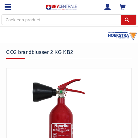
Menu
Home
CO2 brandblusser 2 KG KB2
Webshop
Trainingen
E-Learning
Diensten
Keuringen
RI&E
Bedrijfsnoodplannen
Plattegronden
VCA Trajecten