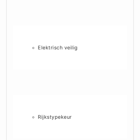
Keurmeester NEN-3140 (1)
Kliklijsten en vitrines
Kliklijsten en vitrines (2)
Lesboeken
Lesboeken - Algemeen (10)
Elektrisch veilig
Medicatie en Drogisterij
Desinfectants (0)
Medicatie (0)
Noodproducten
Noodproducten (5)
Oefenmateriaal
Brand (9)
Rijkstypekeur
Trainingselektroden (7)
Verslikken en verstikken (1)
Oogdouche - Spoeling