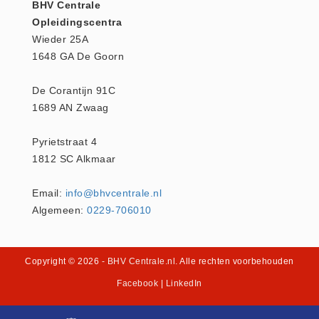
Verbandtrommels
BHV Centrale
Opleidingscentra
Verbandtrommels (9)
Wieder 25A
Vluchtladders
1648 GA De Goorn
Vluchtladders (5)
Woundstop Bleeding Control
De Corantijn 91C
1689 AN Zwaag
(20)
stop de bloeding (5)
Pyrietstraat 4
Zorgproducten algemeen
1812 SC Alkmaar
Medische apparatuur (0)
Email:
info@bhvcentrale.nl
Algemeen:
0229-706010
Copyright © 2026
- BHV Centrale.nl
. Alle rechten voorbehouden
Facebook
|
LinkedIn