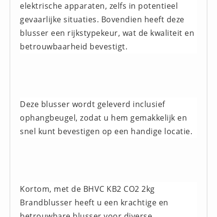
elektrische apparaten, zelfs in potentieel
Brandmelders - Algemeen (1)
gevaarlijke situaties. Bovendien heeft deze
Brandvertragend
blusser een rijkstypekeur, wat de kwaliteit en
Brandvertragend (9)
betrouwbaarheid bevestigt.
Brandwondmaterialen
Brandwondmaterialen -
Algemeen (9)
CO2 meters
Deze blusser wordt geleverd inclusief
CO2 meters (0)
ophangbeugel, zodat u hem gemakkelijk en
Corona maatregelen
snel kunt bevestigen op een handige locatie.
COVID-19 artikelen (0)
COVID-19 artikelen
COVID-19 artikelen (0)
Drogisterij
Kortom, met de BHVC KB2 CO2 2kg
Desinfectants (6)
Brandblusser heeft u een krachtige en
betrouwbare blusser voor diverse
Geneesmiddelen (0)