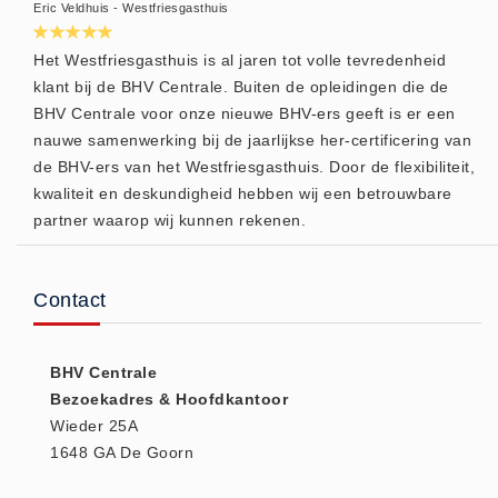
Verbandmaterialen los
Eric Veldhuis - Westfriesgasthuis
Fingerbobs (3)
Het Westfriesgasthuis is al jaren tot volle tevredenheid
Gaaskompres - Niet verklevend
klant bij de BHV Centrale. Buiten de opleidingen die de
(6)
BHV Centrale voor onze nieuwe BHV-ers geeft is er een
Handschoenen (1)
nauwe samenwerking bij de jaarlijkse her-certificering van
de BHV-ers van het Westfriesgasthuis. Door de flexibiliteit,
Hevige bloedingen (2)
kwaliteit en deskundigheid hebben wij een betrouwbare
Overige - Instrumenten (8)
partner waarop wij kunnen rekenen.
Snelverband (4)
Windsels (5)
Contact
Verbandmaterialen - Algemeen
(1)
Verbandmaterialen sets
BHV Centrale
Bezoekadres & Hoofdkantoor
Verbandmaterialen sets (8)
Wieder 25A
Verbandtassen
1648 GA De Goorn
Verbandtassen - Algemeen (10)