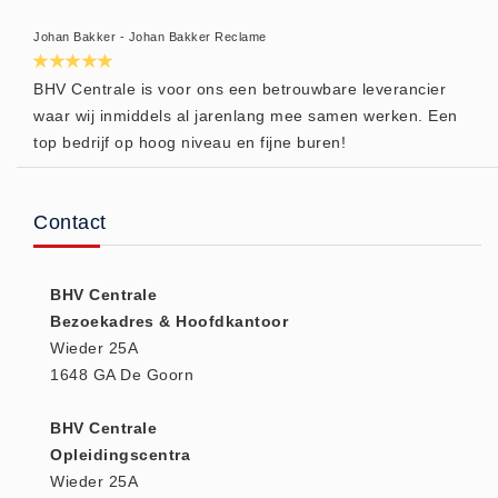
- (0)
Accessoires Ambu (0)
Johan Bakker - Johan Bakker Reclame
Accessoires Laerdal (0)
BHV Centrale is voor ons een betrouwbare leverancier
Reanimatiepoppen -
waar wij inmiddels al jarenlang mee samen werken. Een
Oefenmateriaal - Algemeen (0)
top bedrijf op hoog niveau en fijne buren!
Reanimatiepoppen Ambu (0)
Reanimatiepoppen Brayden
Contact
Lights (0)
Reanimatiepoppen Laerdal (0)
BHV Centrale
Reanimatiepoppen Lifeform (0)
Bezoekadres & Hoofdkantoor
Testgassen - Testsets
Wieder 25A
Testgassen - Testsets -
1648 GA De Goorn
Algemeen (5)
BHV Centrale
VDB
Opleidingscentra
Computers (0)
Wieder 25A