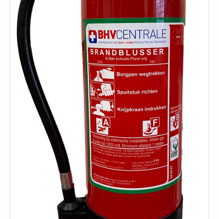
ISO 9001 Begeleiding
Evenementenveiligheid
Inspectiecentrale
Ons Team
Nieuws
Contact
Betalingsmogelijkheden
Klachten
Privacy
Verzending
Retourneren
Algemene Voorwaarden
Vacatures
Winkel