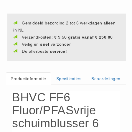
Hesjes (9)
BHV middelen
Gemiddeld bezorging 2 tot 6 werkdagen alleen
BHV kasten (0)
in NL
Evacuatie - Zaklampen (0)
Verzendkosten: € 9,50
gratis vanaf € 250,00
Kleding - Hesjes (0)
Veilig en
snel
verzonden
Brandblusmiddelen
De allerbeste
service!
Blusdekens (1)
Brandblussers (0)
Blusserkasten (3)
Productinformatie
Specificaties
Beoordelingen
CO2 blussers (2)
BHVC FF6
Poederblussers (5)
Schuimblussers (6)
Fluor/PFASvrije
Brandmelders
schuimblusser 6
CO melders (2)
Rookmelders (8)