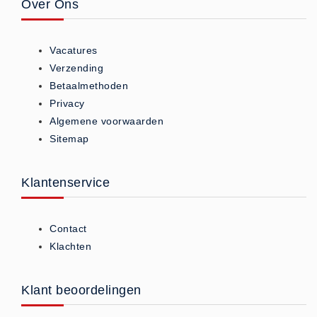
Over Ons
Oogdouche - Spoeling -
Algemeen (5)
Vacatures
Pictogrammen
Verzending
Bordjes (14)
Betaalmethoden
Privacy
Stickers (17)
Algemene voorwaarden
Pleistermaterialen
Sitemap
Dispensers (5)
HACCP blauw (4)
Klantenservice
Navulling dispensers (26)
Textiel - Waterafstotend (11)
Contact
Portofoons
Klachten
Portofoons - Algemeen (3)
Reanimatiepoppen -
Klant beoordelingen
Oefenmateriaal