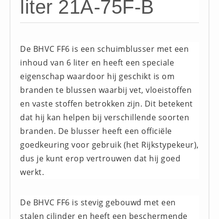
liter 21A-75F-B
Brandmelders - Algemeen (1)
Brandvertragend
Brandvertragend (9)
De BHVC FF6 is een schuimblusser met een
Brandwondmaterialen
inhoud van 6 liter en heeft een speciale
Brandwondmaterialen -
eigenschap waardoor hij geschikt is om
Algemeen (9)
branden te blussen waarbij vet, vloeistoffen
CO2 meters
en vaste stoffen betrokken zijn. Dit betekent
CO2 meters (0)
dat hij kan helpen bij verschillende soorten
Corona maatregelen
branden. De blusser heeft een officiële
COVID-19 artikelen (0)
goedkeuring voor gebruik (het Rijkstypekeur),
dus je kunt erop vertrouwen dat hij goed
COVID-19 artikelen
werkt.
COVID-19 artikelen (0)
Drogisterij
De BHVC FF6 is stevig gebouwd met een
Desinfectants (6)
stalen cilinder en heeft een beschermende
Geneesmiddelen (0)