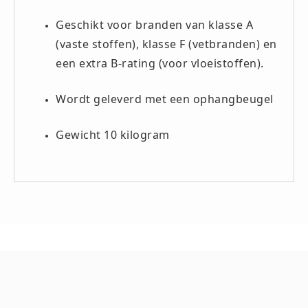
Keurmeester NEN-3140 (1)
Geschikt voor branden van klasse A
Kliklijsten en vitrines
(vaste stoffen), klasse F (vetbranden) en
Kliklijsten en vitrines (2)
een extra B-rating (voor vloeistoffen).
Lesboeken
Wordt geleverd met een ophangbeugel
Lesboeken - Algemeen (10)
Medicatie en Drogisterij
Gewicht 10 kilogram
Desinfectants (0)
Medicatie (0)
Noodproducten
Noodproducten (5)
Oefenmateriaal
Brand (9)
Trainingselektroden (7)
Verslikken en verstikken (1)
Oogdouche - Spoeling