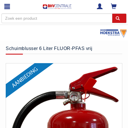
Menu
Home
Schuimblusser 6 Liter FLUOR-PFAS vrij
Webshop
Trainingen
E-Learning
Diensten
Keuringen
RI&E
Bedrijfsnoodplannen
Plattegronden
VCA Trajecten