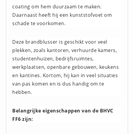
coating om hem duurzaam te maken.
Huidverzorging (5)
Daarnaast heeft hij een kunststofvoet om
Koud - Warm kompressen (3)
schade te voorkomen.
Overige (1)
Spieren en gewrichten (0)
Deze brandblusser is geschikt voor veel
Teken - Beten sets (5)
plekken, zoals kantoren, verhuurde kamers,
Vitamines en mineralen (0)
studentenhuizen, bedrijfsruimtes,
Eerste Hulp Paneel
werkplaatsen, openbare gebouwen, keukens
Eerste Hulp Paneel (0)
en kantines. Kortom, hij kan in veel situaties
Evacuatie
van pas komen en is dus handig om te
Evacuatie (19)
hebben.
Noodkoffer (0)
Noodverlichting (1)
Belangrijke eigenschappen van de BHVC
Stoelen (5)
FF6 zijn:
Zaklampen (9)
Keurmeester NEN-3140