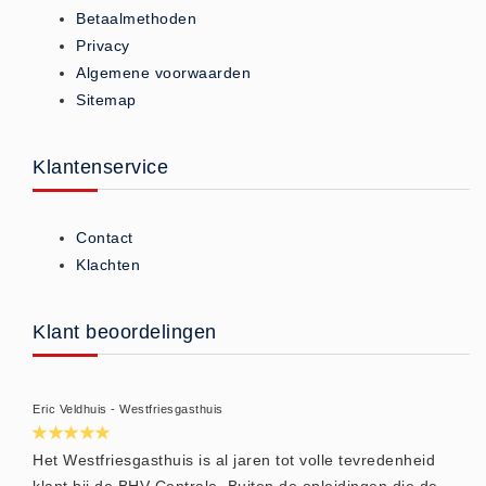
Betaalmethoden
Oogdouche - Spoeling -
Privacy
Algemeen (5)
Algemene voorwaarden
Pictogrammen
Sitemap
Bordjes (14)
Stickers (17)
Klantenservice
Pleistermaterialen
Dispensers (5)
Contact
HACCP blauw (4)
Klachten
Navulling dispensers (26)
Textiel - Waterafstotend (11)
Klant beoordelingen
Portofoons
Portofoons - Algemeen (3)
Eric Veldhuis - Westfriesgasthuis
Reanimatiepoppen -
Oefenmateriaal
Het Westfriesgasthuis is al jaren tot volle tevredenheid
klant bij de BHV Centrale. Buiten de opleidingen die de