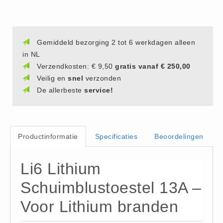
Hesjes (9)
BHV middelen
BHV kasten (0)
Gemiddeld bezorging 2 tot 6 werkdagen alleen
in NL
Evacuatie - Zaklampen (0)
Verzendkosten: € 9,50
gratis vanaf € 250,00
Kleding - Hesjes (0)
Veilig en
snel
verzonden
Brandblusmiddelen
De allerbeste
service!
Blusdekens (1)
Brandblussers (0)
Blusserkasten (3)
Productinformatie
Specificaties
Beoordelingen
CO2 blussers (2)
Poederblussers (5)
Li6 Lithium
Schuimblussers (6)
Schuimblustoestel 13A –
Brandmelders
Voor Lithium branden
CO melders (2)
Rookmelders (8)