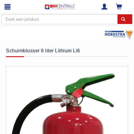
Menu
Home
Schuimblusser 6 liter Lithium Li6
Webshop
Trainingen
E-Learning
Diensten
Keuringen
RI&E
Bedrijfsnoodplannen
Plattegronden
VCA Trajecten