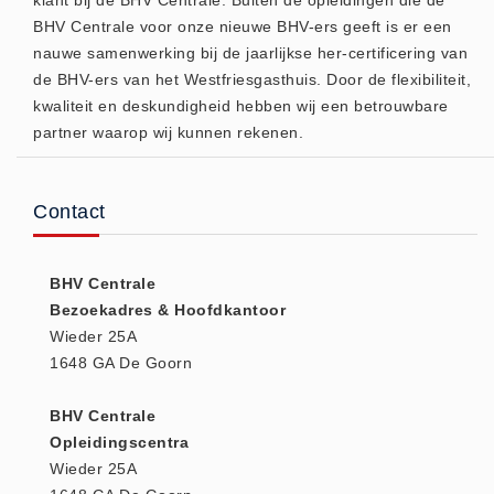
- (0)
BHV Centrale voor onze nieuwe BHV-ers geeft is er een
Accessoires Ambu (0)
nauwe samenwerking bij de jaarlijkse her-certificering van
Accessoires Laerdal (0)
de BHV-ers van het Westfriesgasthuis. Door de flexibiliteit,
Reanimatiepoppen -
kwaliteit en deskundigheid hebben wij een betrouwbare
partner waarop wij kunnen rekenen.
Oefenmateriaal - Algemeen (0)
Reanimatiepoppen Ambu (0)
Reanimatiepoppen Brayden
Contact
Lights (0)
Reanimatiepoppen Laerdal (0)
BHV Centrale
Reanimatiepoppen Lifeform (0)
Bezoekadres & Hoofdkantoor
Testgassen - Testsets
Wieder 25A
1648 GA De Goorn
Testgassen - Testsets -
Algemeen (5)
BHV Centrale
VDB
Opleidingscentra
Computers (0)
Wieder 25A