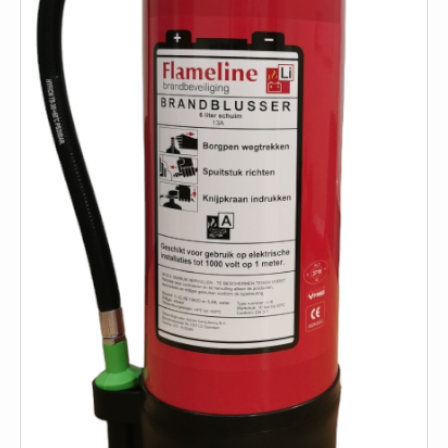
ISO 9001 Begeleiding
Evenementenveiligheid
Inspectiecentrale
Ons Team
Nieuws
Contact
Betalingsmogelijkheden
Klachten
Privacy
Verzending
Retourneren
Algemene Voorwaarden
Vacatures
Winkel