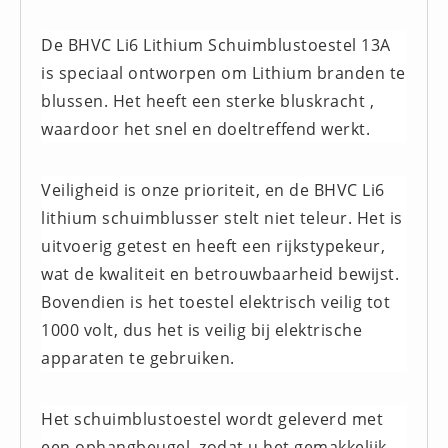
Brandmelders - Algemeen (1)
De BHVC Li6 Lithium Schuimblustoestel 13A
Brandvertragend
is speciaal ontworpen om Lithium branden te
Brandvertragend (9)
blussen. Het heeft een sterke bluskracht ,
Brandwondmaterialen
waardoor het snel en doeltreffend werkt.
Brandwondmaterialen -
Algemeen (9)
Veiligheid is onze prioriteit, en de BHVC Li6
CO2 meters
lithium schuimblusser stelt niet teleur. Het is
CO2 meters (0)
uitvoerig getest en heeft een rijkstypekeur,
Corona maatregelen
wat de kwaliteit en betrouwbaarheid bewijst.
COVID-19 artikelen (0)
Bovendien is het toestel elektrisch veilig tot
COVID-19 artikelen
1000 volt, dus het is veilig bij elektrische
COVID-19 artikelen (0)
apparaten te gebruiken.
Drogisterij
Desinfectants (6)
Het schuimblustoestel wordt geleverd met
Geneesmiddelen (0)
een ophangbeugel, zodat u het gemakkelijk