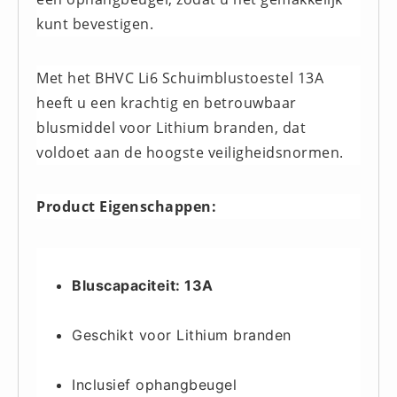
kunt bevestigen.
Huidverzorging (5)
Koud - Warm kompressen (3)
Met het BHVC Li6 Schuimblustoestel 13A
Overige (1)
heeft u een krachtig en betrouwbaar
Spieren en gewrichten (0)
blusmiddel voor Lithium branden, dat
Teken - Beten sets (5)
voldoet aan de hoogste veiligheidsnormen.
Vitamines en mineralen (0)
Eerste Hulp Paneel
Product Eigenschappen:
Eerste Hulp Paneel (0)
Evacuatie
Evacuatie (19)
Bluscapaciteit: 13A
Noodkoffer (0)
Noodverlichting (1)
Geschikt voor Lithium branden
Stoelen (5)
Zaklampen (9)
Inclusief ophangbeugel
Keurmeester NEN-3140