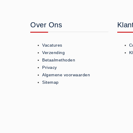
Geneesmiddelen (0)
Huidverzorging (5)
Over Ons
Klan
Koud - Warm kompressen (3)
Overige (1)
Spieren en gewrichten (0)
Vacatures
C
Teken - Beten sets (5)
Verzending
K
Vitamines en mineralen (0)
Betaalmethoden
Privacy
Eerste Hulp Paneel
Algemene voorwaarden
Eerste Hulp Paneel (0)
Sitemap
Evacuatie
Evacuatie (19)
Noodkoffer (0)
Noodverlichting (1)
Stoelen (5)
Zaklampen (9)