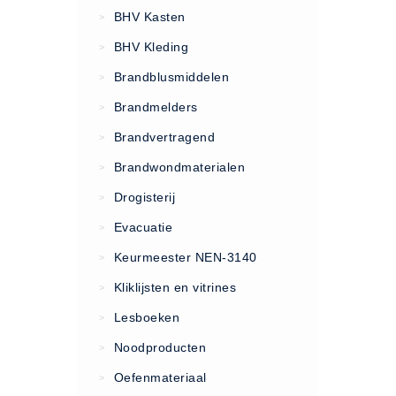
VCA Trajecten
BHV Kasten
>
ISO 9001 Begeleiding
BHV Kleding
>
Evenementenveiligheid
Brandblusmiddelen
>
Inspectiecentrale
Brandmelders
>
Ons Team
Brandvertragend
Nieuws
>
Contact
Brandwondmaterialen
>
Betalingsmogelijkheden
Drogisterij
>
Klachten
Evacuatie
>
Privacy
Keurmeester NEN-3140
>
Verzending
Kliklijsten en vitrines
>
Retourneren
Lesboeken
>
Algemene Voorwaarden
Noodproducten
>
Vacatures
Oefenmateriaal
>
Winkel