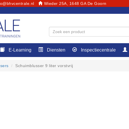
fo@bhvcentrale.nl
Wieder 25A, 1648 GA De Goorn
E-Learning
Diensten
Inspectiecentrale
sers
Schuimblusser 9 liter vorstvrij