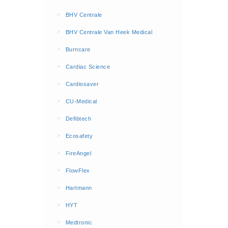
BHV Kleding
>
BHV Centrale
Hesjes (9)
>
BHV Centrale Van Heek Medical
BHV middelen
>
Burncare
BHV kasten (0)
>
Cardiac Science
Evacuatie - Zaklampen (0)
Kleding - Hesjes (0)
>
Cardiosaver
Brandblusmiddelen
>
CU-Medical
Blusdekens (1)
>
Defibtech
Brandblussers (0)
>
Ecosafety
Blusserkasten (3)
>
FireAngel
CO2 blussers (2)
>
FlowFlex
Poederblussers (5)
>
Hartmann
Schuimblussers (6)
>
Brandmelders
HYT
CO melders (2)
>
Medtronic