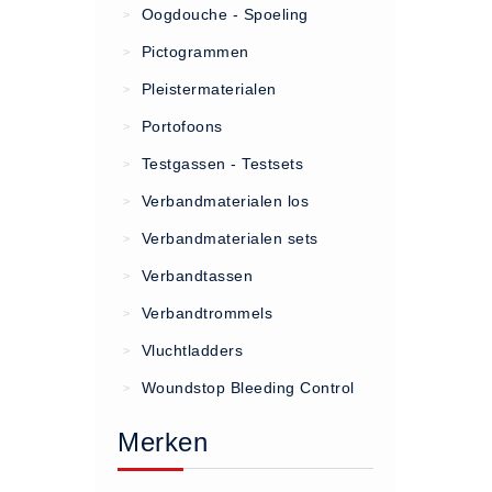
Oogdouche - Spoeling
>
(20)
Pictogrammen
>
AED apparaten (11)
Pleistermaterialen
>
ACTIE
Portofoons
>
Actie (5)
Testgassen - Testsets
>
AED
Verbandmaterialen los
>
AED apparaten (11)
Verbandmaterialen sets
>
AED batterijen (12)
Verbandtassen
AED binnen - buiten kasten (11)
>
AED elektroden (18)
Verbandtrommels
>
AED tassen (14)
Vluchtladders
>
Beademings materialen (6)
Woundstop Bleeding Control
>
AED trainers (14)
Merken
BHV Kasten
BHV kasten (5)