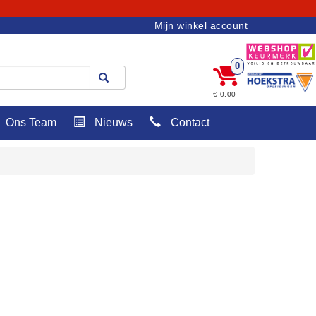
Mijn winkel account
0
€ 0,00
Ons Team
Nieuws
Contact