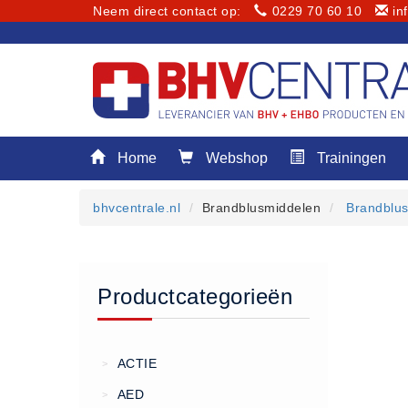
Neem direct contact op:
0229 70 60 10
in
Menu
Home
Webshop
Trainingen
Home
Webshop
bhvcentrale.nl
Brandblusmiddelen
Brandblus
Trainingen
E-Learning
Diensten
Productcategorieën
Keuringen
RI&E
Bedrijfsnoodplannen
ACTIE
>
Plattegronden
AED
>