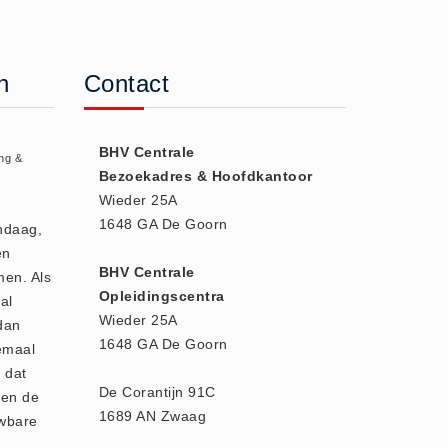
n
Contact
BHV Centrale
ng &
Bezoekadres & Hoofdkantoor
Wieder 25A
1648 GA De Goorn
andaag,
en
BHV Centrale
men. Als
Opleidingscentra
al
Wieder 25A
dan
1648 GA De Goorn
emaal
 dat
De Corantijn 91C
den de
1689 AN Zwaag
uwbare