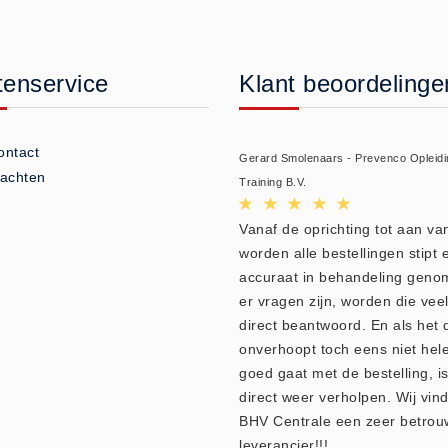
tenservice
Klant beoordelinge
ontact
Gerard Smolenaars - Prevenco Opleidi
lachten
Training B.V.
Vanaf de oprichting tot aan v
worden alle bestellingen stipt 
accuraat in behandeling geno
er vragen zijn, worden die veel
direct beantwoord. En als het 
onverhoopt toch eens niet hel
goed gaat met de bestelling, is
direct weer verholpen. Wij vin
BHV Centrale een zeer betro
leverancier!!!