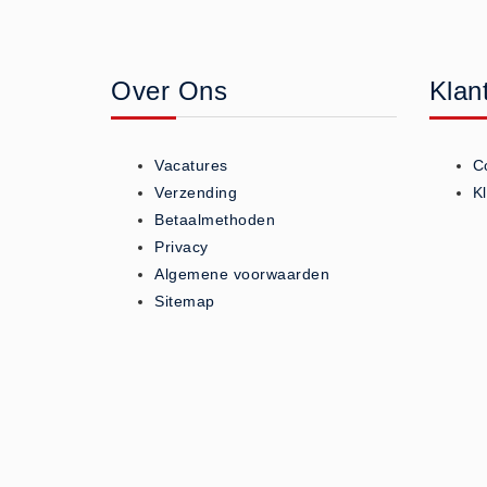
Geneesmiddelen (0)
Huidverzorging (5)
Over Ons
Klan
Koud - Warm kompressen (3)
Overige (1)
Spieren en gewrichten (0)
Vacatures
C
Teken - Beten sets (5)
Verzending
K
Vitamines en mineralen (0)
Betaalmethoden
Privacy
Eerste Hulp Paneel
Algemene voorwaarden
Eerste Hulp Paneel (0)
Sitemap
Evacuatie
Evacuatie (19)
Noodkoffer (0)
Noodverlichting (1)
Stoelen (5)
Zaklampen (9)