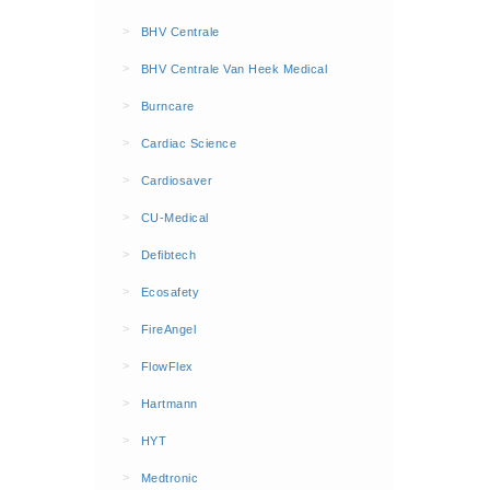
BHV Kleding
>
BHV Centrale
Hesjes (9)
>
BHV Centrale Van Heek Medical
BHV middelen
>
Burncare
BHV kasten (0)
>
Cardiac Science
Evacuatie - Zaklampen (0)
Kleding - Hesjes (0)
>
Cardiosaver
Brandblusmiddelen
>
CU-Medical
Blusdekens (1)
>
Defibtech
Brandblussers (0)
>
Ecosafety
Blusserkasten (3)
>
FireAngel
CO2 blussers (2)
>
FlowFlex
Poederblussers (5)
>
Hartmann
Schuimblussers (6)
>
Brandmelders
HYT
CO melders (2)
>
Medtronic