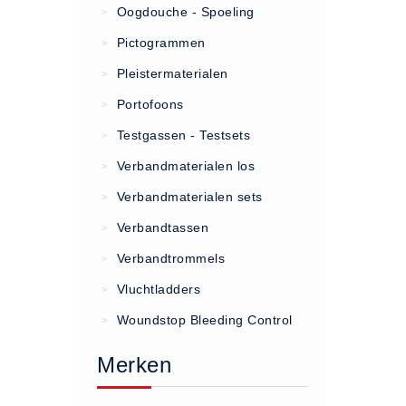
Oogdouche - Spoeling
>
(20)
Pictogrammen
>
AED apparaten (11)
Pleistermaterialen
>
ACTIE
Portofoons
>
Actie (5)
Testgassen - Testsets
>
AED
Verbandmaterialen los
>
AED apparaten (11)
Verbandmaterialen sets
>
AED batterijen (12)
Verbandtassen
AED binnen - buiten kasten (11)
>
AED elektroden (18)
Verbandtrommels
>
AED tassen (14)
Vluchtladders
>
Beademings materialen (6)
Woundstop Bleeding Control
>
AED trainers (14)
Merken
BHV Kasten
BHV kasten (5)