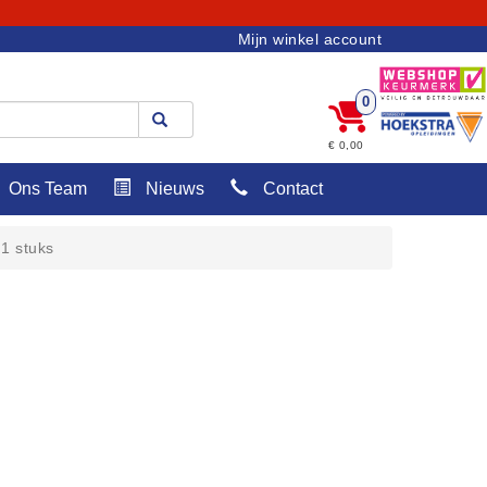
Mijn winkel account
0
€ 0,00
Ons Team
Nieuws
Contact
1 stuks