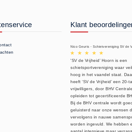
tenservice
Klant beoordelinge
ontact
Nico Geurts - Schietvereniging SV de V
lachten
'SV de Vrijheid’ Hoorn is een
schietsportvereniging waar vei
hoog in het vaandel staat. Da
heeft ‘SV de Vrijheid’ een 20-ta
vrijwilligers, door BHV Central
opleiden tot gecertificeerde BH
Bij de BHV centrale wordt goe
geluisterd naar onze wensen d
vervolgens in nauwe samensp
worden ingevuld. We hebben 
aantal intensieve maar verras