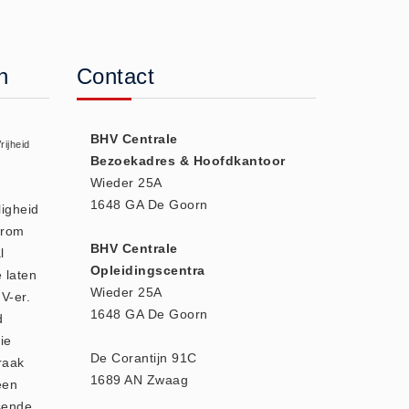
n
Contact
BHV Centrale
rijheid
Bezoekadres & Hoofdkantoor
Wieder 25A
1648 GA De Goorn
ligheid
arom
BHV Centrale
l
Opleidingscentra
e laten
Wieder 25A
V-er.
1648 GA De Goorn
d
ie
De Corantijn 91C
raak
1689 AN Zwaag
een
sende