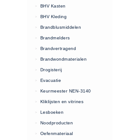
VCA Trajecten
BHV Kasten
>
ISO 9001 Begeleiding
BHV Kleding
>
Evenementenveiligheid
Brandblusmiddelen
>
Inspectiecentrale
Brandmelders
>
Ons Team
Brandvertragend
Nieuws
>
Contact
Brandwondmaterialen
>
Betalingsmogelijkheden
Drogisterij
>
Klachten
Evacuatie
>
Privacy
Keurmeester NEN-3140
>
Verzending
Kliklijsten en vitrines
>
Retourneren
Lesboeken
>
Algemene Voorwaarden
Noodproducten
>
Vacatures
Oefenmateriaal
>
Winkel