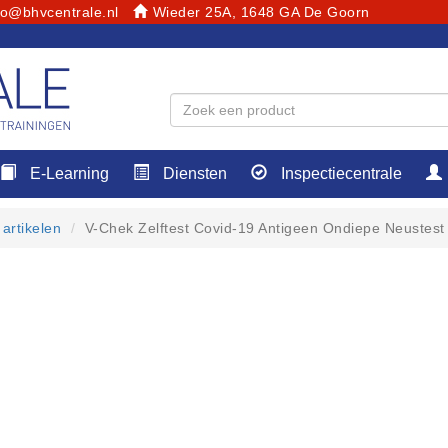
fo@bhvcentrale.nl
Wieder 25A, 1648 GA De Goorn
E-Learning
Diensten
Inspectiecentrale
artikelen
V-Chek Zelftest Covid-19 Antigeen Ondiepe Neustest 