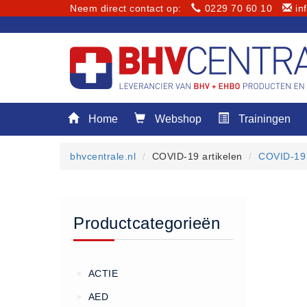
Neem direct contact op:
0229 70 60 10
in
Menu
Home
Webshop
Trainingen
Home
Webshop
bhvcentrale.nl
COVID-19 artikelen
COVID-19 
Trainingen
E-Learning
Diensten
Productcategorieën
Keuringen
RI&E
Bedrijfsnoodplannen
ACTIE
>
Plattegronden
AED
>