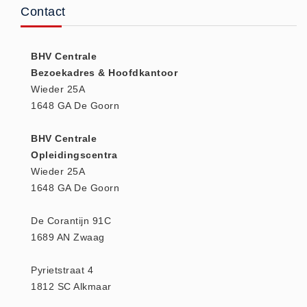
Contact
(20)
AED apparaten (11)
ACTIE
BHV Centrale
Bezoekadres & Hoofdkantoor
Actie (5)
Wieder 25A
AED
1648 GA De Goorn
AED apparaten (11)
AED batterijen (12)
BHV Centrale
Opleidingscentra
AED binnen - buiten kasten (11)
Wieder 25A
AED elektroden (18)
1648 GA De Goorn
AED tassen (14)
Beademings materialen (6)
De Corantijn 91C
1689 AN Zwaag
AED trainers (14)
BHV Kasten
Pyrietstraat 4
BHV kasten (5)
1812 SC Alkmaar
BHV Kleding