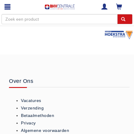
Menu
Home
Webshop
Trainingen
E-Learning
Over Ons
Diensten
Keuringen
Vacatures
RI&E
Verzending
Bedrijfsnoodplannen
Betaalmethoden
Plattegronden
Privacy
VCA Trajecten
Algemene voorwaarden