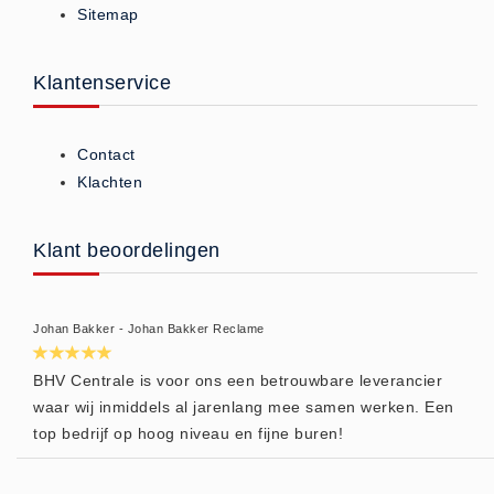
Sitemap
ISO 9001 Begeleiding
Evenementenveiligheid
Inspectiecentrale
Klantenservice
Ons Team
Nieuws
Contact
Contact
Klachten
Betalingsmogelijkheden
Klachten
Klant beoordelingen
Privacy
Verzending
Johan Bakker - Johan Bakker Reclame
Retourneren
Algemene Voorwaarden
BHV Centrale is voor ons een betrouwbare leverancier
waar wij inmiddels al jarenlang mee samen werken. Een
Vacatures
top bedrijf op hoog niveau en fijne buren!
Winkel