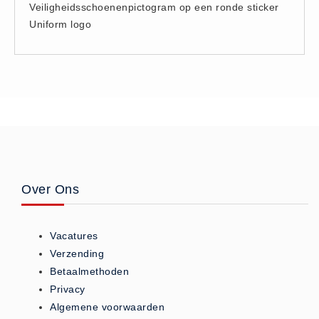
Veiligheidsschoenenpictogram op een ronde sticker
Hesjes (9)
Uniform logo
BHV middelen
BHV kasten (0)
Evacuatie - Zaklampen (0)
Kleding - Hesjes (0)
Brandblusmiddelen
Blusdekens (1)
Brandblussers (0)
Blusserkasten (3)
Over Ons
CO2 blussers (2)
Poederblussers (5)
Vacatures
Schuimblussers (6)
Verzending
Brandmelders
Betaalmethoden
Privacy
CO melders (2)
Algemene voorwaarden
Rookmelders (8)