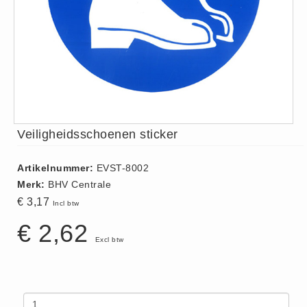
ISO 9001 Begeleiding
Evenementenveiligheid
Inspectiecentrale
Ons Team
Nieuws
Contact
Veiligheidsschoenen sticker
Betalingsmogelijkheden
Klachten
Artikelnummer:
EVST-8002
Privacy
Merk:
BHV Centrale
Verzending
€ 3,17
Incl btw
Retourneren
€ 2,62
Algemene Voorwaarden
Excl btw
Vacatures
Winkel