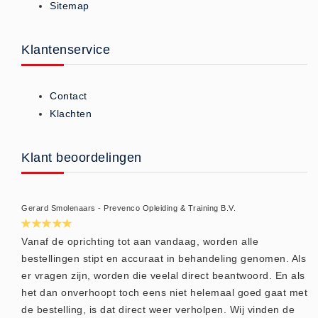
Sitemap
Brandmelders - Algemeen (1)
Brandvertragend
Klantenservice
Brandvertragend (9)
Brandwondmaterialen
Contact
Brandwondmaterialen -
Klachten
Algemeen (9)
CO2 meters
Klant beoordelingen
CO2 meters (0)
Corona maatregelen
COVID-19 artikelen (0)
Gerard Smolenaars - Prevenco Opleiding & Training B.V.
COVID-19 artikelen
Vanaf de oprichting tot aan vandaag, worden alle
COVID-19 artikelen (0)
bestellingen stipt en accuraat in behandeling genomen. Als
Drogisterij
er vragen zijn, worden die veelal direct beantwoord. En als
het dan onverhoopt toch eens niet helemaal goed gaat met
Desinfectants (6)
de bestelling, is dat direct weer verholpen. Wij vinden de
Geneesmiddelen (0)