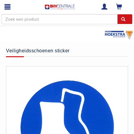
Menu
Home
Veiligheidsschoenen sticker
Webshop
Trainingen
E-Learning
Diensten
Keuringen
RI&E
Bedrijfsnoodplannen
Plattegronden
VCA Trajecten