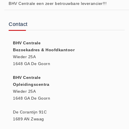
BHV Centrale een zeer betrouwbare leverancier!!!
Huidverzorging (5)
Koud - Warm kompressen (3)
Contact
Overige (1)
Spieren en gewrichten (0)
Teken - Beten sets (5)
BHV Centrale
Bezoekadres & Hoofdkantoor
Vitamines en mineralen (0)
Wieder 25A
Eerste Hulp Paneel
1648 GA De Goorn
Eerste Hulp Paneel (0)
Evacuatie
BHV Centrale
Opleidingscentra
Evacuatie (19)
Wieder 25A
Noodkoffer (0)
1648 GA De Goorn
Noodverlichting (1)
Stoelen (5)
De Corantijn 91C
1689 AN Zwaag
Zaklampen (9)
Keurmeester NEN-3140