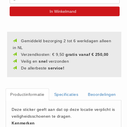
(20)
In Winkelmand
AED apparaten (11)
ACTIE
Actie (5)
AED
Gemiddeld bezorging 2 tot 6 werkdagen alleen
in NL
AED apparaten (11)
Verzendkosten: € 9,50
gratis vanaf € 250,00
AED batterijen (12)
Veilig en
snel
verzonden
AED binnen - buiten kasten (11)
De allerbeste
service!
AED elektroden (18)
AED tassen (14)
Beademings materialen (6)
Productinformatie
Specificaties
Beoordelingen
AED trainers (14)
BHV Kasten
Deze sticker geeft aan dat op deze locatie verplicht is
BHV kasten (5)
veiligheidsschoenen te dragen.
Kenmerken
BHV Kleding