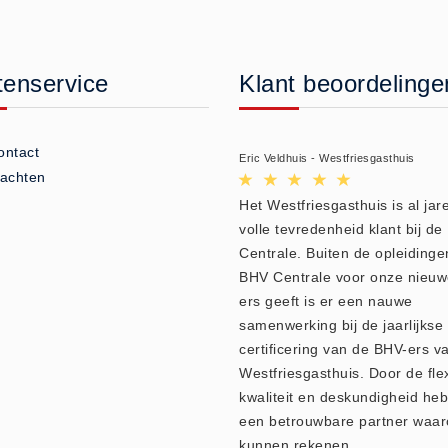
tenservice
Klant beoordelinge
ontact
Eric Veldhuis - Westfriesgasthuis
lachten
Het Westfriesgasthuis is al jare
volle tevredenheid klant bij d
Centrale. Buiten de opleidinge
BHV Centrale voor onze nieu
ers geeft is er een nauwe
samenwerking bij de jaarlijkse
certificering van de BHV-ers v
Westfriesgasthuis. Door de flexi
kwaliteit en deskundigheid heb
een betrouwbare partner waar
kunnen rekenen.