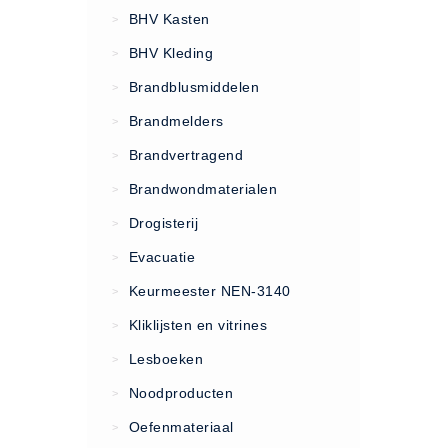
VCA Trajecten
BHV Kasten
>
ISO 9001 Begeleiding
BHV Kleding
>
Evenementenveiligheid
Brandblusmiddelen
>
Inspectiecentrale
Brandmelders
>
Ons Team
Brandvertragend
Nieuws
>
Contact
Brandwondmaterialen
>
Betalingsmogelijkheden
Drogisterij
>
Klachten
Evacuatie
>
Privacy
Keurmeester NEN-3140
>
Verzending
Kliklijsten en vitrines
>
Retourneren
Lesboeken
>
Algemene Voorwaarden
Noodproducten
>
Vacatures
Oefenmateriaal
>
Winkel