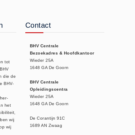
n
Contact
BHV Centrale
Bezoekadres & Hoofdkantoor
Wieder 25A
n tot
1648 GA De Goorn
e BHV
n die de
BHV Centrale
we BHV-
Opleidingscentra
Wieder 25A
 her-
1648 GA De Goorn
an het
biliteit,
De Corantijn 91C
ben wij
1689 AN Zwaag
op wij