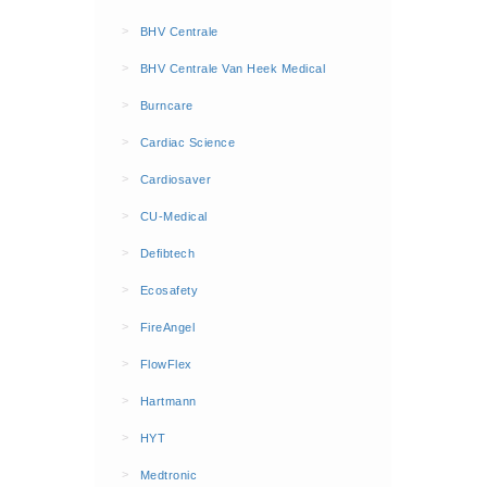
BHV Kleding
>
BHV Centrale
Hesjes (9)
>
BHV Centrale Van Heek Medical
BHV middelen
>
Burncare
BHV kasten (0)
>
Cardiac Science
Evacuatie - Zaklampen (0)
Kleding - Hesjes (0)
>
Cardiosaver
Brandblusmiddelen
>
CU-Medical
Blusdekens (1)
>
Defibtech
Brandblussers (0)
>
Ecosafety
Blusserkasten (3)
>
FireAngel
CO2 blussers (2)
>
FlowFlex
Poederblussers (5)
>
Hartmann
Schuimblussers (6)
>
Brandmelders
HYT
CO melders (2)
>
Medtronic