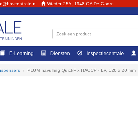
fo@bhvcentrale.nl
Wieder 25A, 1648 GA De Goorn
E-Learning
Diensten
Inspectiecentrale
dispensers
PLUM navulling QuickFix HACCP - LV, 120 x 20 mm