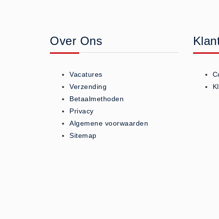
Geneesmiddelen (0)
Huidverzorging (5)
Over Ons
Klan
Koud - Warm kompressen (3)
Overige (1)
Spieren en gewrichten (0)
Vacatures
C
Teken - Beten sets (5)
Verzending
K
Vitamines en mineralen (0)
Betaalmethoden
Privacy
Eerste Hulp Paneel
Algemene voorwaarden
Eerste Hulp Paneel (0)
Sitemap
Evacuatie
Evacuatie (19)
Noodkoffer (0)
Noodverlichting (1)
Stoelen (5)
Zaklampen (9)