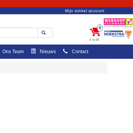
Mijn winkel account
0
€ 0,00
Ons Team
Nieuws
Contact