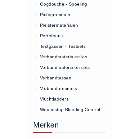
Oogdouche - Spoeling
>
(20)
Pictogrammen
>
AED apparaten (11)
Pleistermaterialen
>
ACTIE
Portofoons
>
Actie (5)
Testgassen - Testsets
>
AED
Verbandmaterialen los
>
AED apparaten (11)
Verbandmaterialen sets
>
AED batterijen (12)
Verbandtassen
AED binnen - buiten kasten (11)
>
AED elektroden (18)
Verbandtrommels
>
AED tassen (14)
Vluchtladders
>
Beademings materialen (6)
Woundstop Bleeding Control
>
AED trainers (14)
Merken
BHV Kasten
BHV kasten (5)