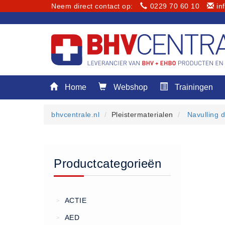
Neem direct contact op:
0229 70 60 10
in
Menu
Home
Webshop
Trainingen
Home
Webshop
bhvcentrale.nl
Pleistermaterialen
Navulling 
Trainingen
E-Learning
Diensten
Productcategorieën
Keuringen
RI&E
Bedrijfsnoodplannen
ACTIE
>
Plattegronden
AED
>