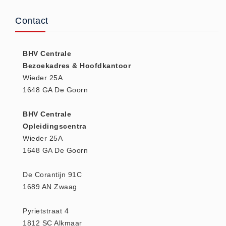
(20)
Contact
AED apparaten (11)
ACTIE
BHV Centrale
Actie (5)
Bezoekadres & Hoofdkantoor
AED
Wieder 25A
AED apparaten (11)
1648 GA De Goorn
AED batterijen (12)
BHV Centrale
AED binnen - buiten kasten (11)
Opleidingscentra
AED elektroden (18)
Wieder 25A
AED tassen (14)
1648 GA De Goorn
Beademings materialen (6)
De Corantijn 91C
AED trainers (14)
1689 AN Zwaag
BHV Kasten
BHV kasten (5)
Pyrietstraat 4
BHV Kleding
1812 SC Alkmaar