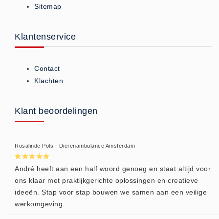
Sitemap
ISO 9001 Begeleiding
Evenementenveiligheid
Inspectiecentrale
Klantenservice
Ons Team
Nieuws
Contact
Contact
Klachten
Betalingsmogelijkheden
Klachten
Klant beoordelingen
Privacy
Verzending
Rosalinde Pols - Dierenambulance Amsterdam
Retourneren
Algemene Voorwaarden
André heeft aan een half woord genoeg en staat altijd voor
ons klaar met praktijkgerichte oplossingen en creatieve
Vacatures
ideeën. Stap voor stap bouwen we samen aan een veilige
Winkel
werkomgeving.