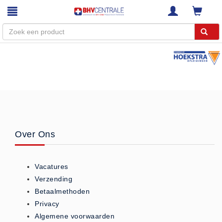
Menu
Home
Webshop
Trainingen
E-Learning
Over Ons
Diensten
Keuringen
Vacatures
RI&E
Verzending
Bedrijfsnoodplannen
Betaalmethoden
Plattegronden
Privacy
VCA Trajecten
Algemene voorwaarden