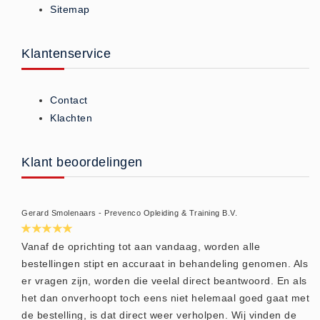
Sitemap
ISO 9001 Begeleiding
Evenementenveiligheid
Inspectiecentrale
Klantenservice
Ons Team
Nieuws
Contact
Contact
Klachten
Betalingsmogelijkheden
Klachten
Klant beoordelingen
Privacy
Verzending
Gerard Smolenaars - Prevenco Opleiding & Training B.V.
Retourneren
Algemene Voorwaarden
Vanaf de oprichting tot aan vandaag, worden alle
bestellingen stipt en accuraat in behandeling genomen. Als
Vacatures
er vragen zijn, worden die veelal direct beantwoord. En als
Winkel
het dan onverhoopt toch eens niet helemaal goed gaat met
de bestelling, is dat direct weer verholpen. Wij vinden de