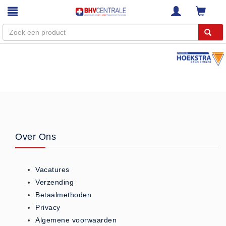
Menu
Home
Webshop
Trainingen
E-Learning
Over Ons
Diensten
Keuringen
Vacatures
RI&E
Verzending
Bedrijfsnoodplannen
Betaalmethoden
Plattegronden
Privacy
VCA Trajecten
Algemene voorwaarden