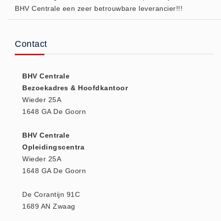
BHV Centrale een zeer betrouwbare leverancier!!!
(20)
AED apparaten (11)
ACTIE
Contact
Actie (5)
AED
BHV Centrale
AED apparaten (11)
Bezoekadres & Hoofdkantoor
AED batterijen (12)
Wieder 25A
1648 GA De Goorn
AED binnen - buiten kasten (11)
AED elektroden (18)
BHV Centrale
AED tassen (14)
Opleidingscentra
Beademings materialen (6)
Wieder 25A
1648 GA De Goorn
AED trainers (14)
BHV Kasten
De Corantijn 91C
BHV kasten (5)
1689 AN Zwaag
BHV Kleding