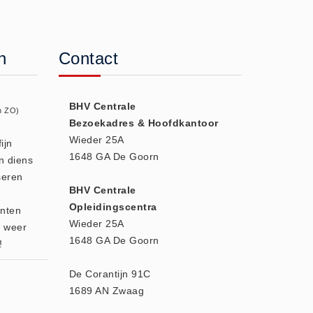
n
Contact
BHV Centrale
n ZO)
Bezoekadres & Hoofdkantoor
Wieder 25A
ijn
1648 GA De Goorn
n diens
seren
BHV Centrale
Opleidingscentra
enten
Wieder 25A
r weer
1648 GA De Goorn
!
De Corantijn 91C
1689 AN Zwaag