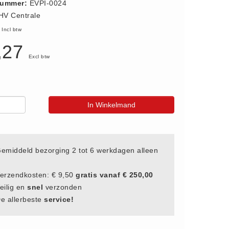
nummer:
EVPI-0024
HV Centrale
1
Incl btw
,27
Excl btw
In Winkelmand
emiddeld bezorging 2 tot 6 werkdagen alleen
erzendkosten: € 9,50
gratis vanaf € 250,00
eilig en
snel
verzonden
e allerbeste
service!