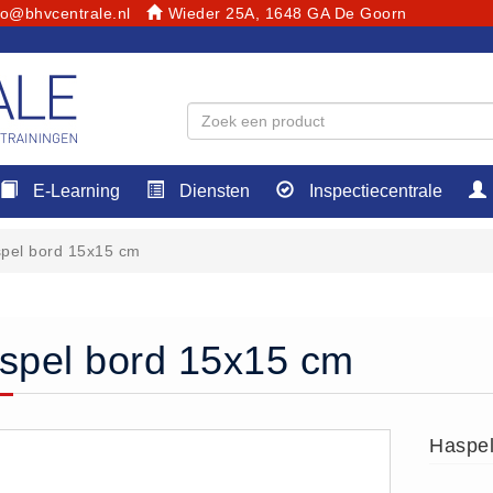
fo@bhvcentrale.nl
Wieder 25A, 1648 GA De Goorn
E-Learning
Diensten
Inspectiecentrale
pel bord 15x15 cm
spel bord 15x15 cm
Haspel