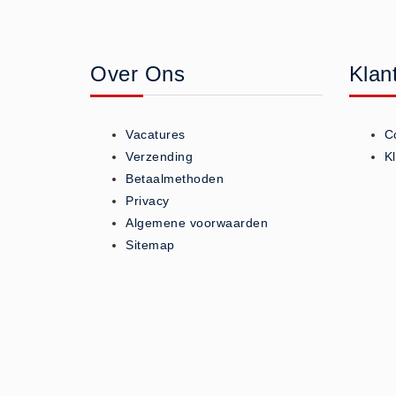
Geneesmiddelen (0)
Huidverzorging (5)
Over Ons
Klan
Koud - Warm kompressen (3)
Overige (1)
Spieren en gewrichten (0)
Vacatures
C
Teken - Beten sets (5)
Verzending
K
Vitamines en mineralen (0)
Betaalmethoden
Privacy
Eerste Hulp Paneel
Algemene voorwaarden
Eerste Hulp Paneel (0)
Sitemap
Evacuatie
Evacuatie (19)
Noodkoffer (0)
Noodverlichting (1)
Stoelen (5)
Zaklampen (9)