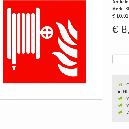
Artikel
Merk:
B
€ 10,0
€ 8
G
in NL
V
V
D