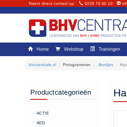
Neem direct contact op:
0229 70 60 10
in
Menu
Home
Webshop
Trainingen
Home
Webshop
bhvcentrale.nl
Pictogrammen
Bordjes
Has
Trainingen
E-Learning
Diensten
Ha
Productcategorieën
Keuringen
RI&E
Bedrijfsnoodplannen
ACTIE
>
Plattegronden
AED
>