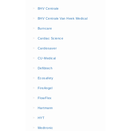
BHV Kleding
>
BHV Centrale
Hesjes (9)
>
BHV Centrale Van Heek Medical
BHV middelen
>
Burncare
BHV kasten (0)
>
Cardiac Science
Evacuatie - Zaklampen (0)
Kleding - Hesjes (0)
>
Cardiosaver
Brandblusmiddelen
>
CU-Medical
Blusdekens (1)
>
Defibtech
Brandblussers (0)
>
Ecosafety
Blusserkasten (3)
>
FireAngel
CO2 blussers (2)
>
FlowFlex
Poederblussers (5)
>
Hartmann
Schuimblussers (6)
>
Brandmelders
HYT
CO melders (2)
>
Medtronic