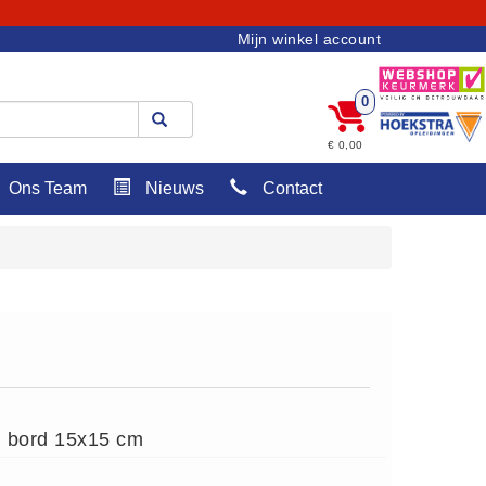
Mijn winkel account
0
€ 0,00
Ons Team
Nieuws
Contact
 bord 15x15 cm