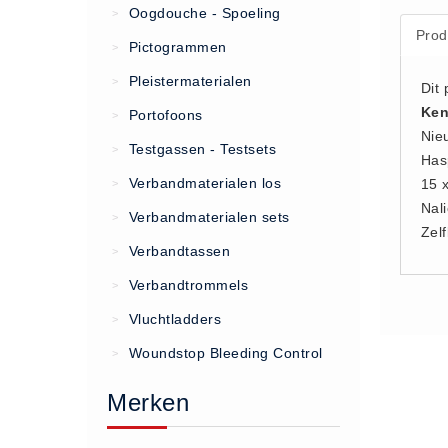
Oogdouche - Spoeling
>
Prod
(20)
Pictogrammen
>
AED apparaten (11)
Pleistermaterialen
>
Dit 
ACTIE
Ken
Portofoons
>
Actie (5)
Nie
Testgassen - Testsets
>
Has
AED
Verbandmaterialen los
15 
>
AED apparaten (11)
Nal
Verbandmaterialen sets
>
AED batterijen (12)
Zel
Verbandtassen
AED binnen - buiten kasten (11)
>
AED elektroden (18)
Verbandtrommels
>
AED tassen (14)
Vluchtladders
>
Beademings materialen (6)
Woundstop Bleeding Control
>
AED trainers (14)
Merken
BHV Kasten
BHV kasten (5)