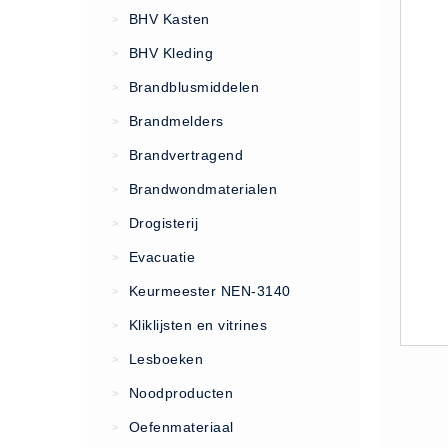
VCA Trajecten
BHV Kasten
>
ISO 9001 Begeleiding
BHV Kleding
>
Evenementenveiligheid
Brandblusmiddelen
>
Inspectiecentrale
Brandmelders
>
Ons Team
Brandvertragend
Nieuws
>
Contact
Brandwondmaterialen
>
Betalingsmogelijkheden
Drogisterij
>
Klachten
Evacuatie
>
Privacy
Keurmeester NEN-3140
>
Verzending
Kliklijsten en vitrines
>
Retourneren
Lesboeken
>
Algemene Voorwaarden
Noodproducten
>
Vacatures
Oefenmateriaal
>
Winkel